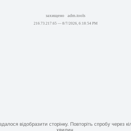
захищено
adm.tools
216.73.217.65 —
8/7/2026, 6:18:54 PM
вдалося відобразити сторінку. Повторіть спробу через кі
хвилин.