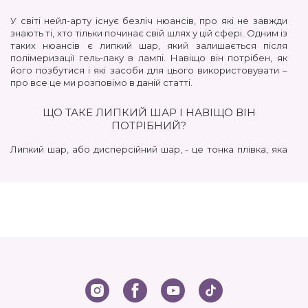
У світі нейл-арту існує безліч нюансів, про які не завжди
знають ті, хто тільки починає свій шлях у цій сфері. Одним із
таких нюансів є липкий шар, який залишається після
полімеризації гель-лаку в лампі. Навіщо він потрібен, як
його позбутися і які засоби для цього використовувати –
про все це ми розповімо в даній статті.
ЩО ТАКЕ ЛИПКИЙ ШАР І НАВІЩО ВІН
ПОТРІБНИЙ?
Липкий шар, або дисперсійний шар, - це тонка плівка, яка
утворюється на поверхні гель-лаку після його сушіння в
УФ або LED-лампі. Він є наслідком хімічної реакції, що
відбувається при полімеризації матеріалу.
Незважаючи на те, що липкий шар може здатися
неприємним, він відіграє важливу роль у створенні
якісного манікюру.
Забезпечує зчеплення шарів. Липкий шар сприяє
кращій адгезії між шарами гель-лаку, бази та топу, що
робить покриття більш міцним та довговічним.
Захищає від відколів та відшарування. Завдяки липкому