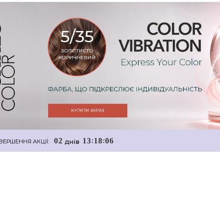
0
2
1
3
1
8
0
5
:
:
днiв
ВЕРШЕННЯ АКЦІЇ: