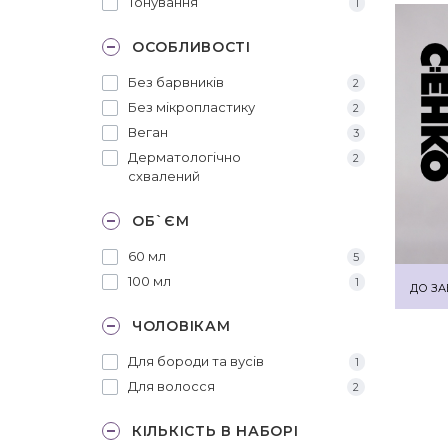
Тонування
1
ОСОБЛИВОСТІ
Без барвників
2
Без мікропластику
2
Веган
3
Дерматологічно
2
схвалений
ОБ`ЄМ
60 мл
5
100 мл
1
ДО ЗА
ЧОЛОВІКАМ
Для бороди та вусів
1
Для волосся
2
КІЛЬКІСТЬ В НАБОРІ