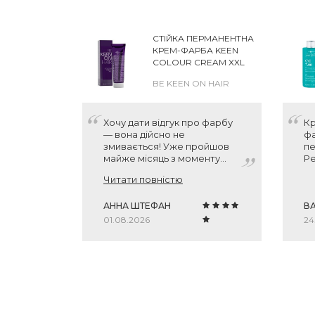
СТІЙКА ПЕРМАНЕНТНА
КРЕМ-ФАРБА KEEN
COLOUR CREAM XXL
BE KEEN ON HAIR
Хочу дати відгук про фарбу
Кр
— вона дійсно не
фа
змивається! Уже пройшов
пе
майже місяць з моменту
Р
фарбування, всі попередні
Читати повністю
фарби за цей час з мого
волосся зникали, сивину
було видно на декілька см
АННА ШТЕФАН
ВА
по довжині, вони не
01.08.2026
24
напитували сиву волосину
як слід. А ця фарба
тримається! Нові волосинки
без пігменту місцями
відросли, звісно, але вся
інша поверхня залишається
пофарбованою. Тому дуже
дякую вам за рекомендацію,