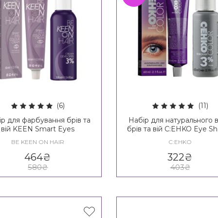
(6)
(11)
ір для фарбування брів та
Набір для натурального 
вій KEEN Smart Eyes
брів та вій C:EHKO Eye S
Set
BE KEEN ON HAIR
C:EHKO
464
₴
322
₴
580
₴
403
₴