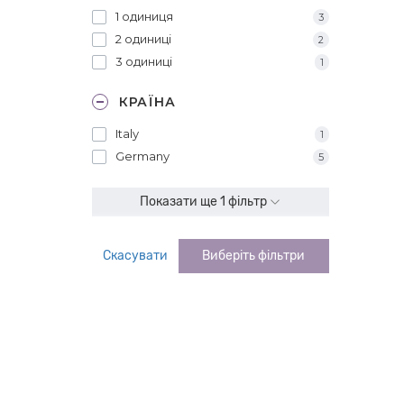
1 одиниця
3
2 одиниці
2
3 одиниці
1
КРАЇНА
Italy
1
Germany
5
Показати ще 1 фільтр
Скасувати
Виберіть фільтри