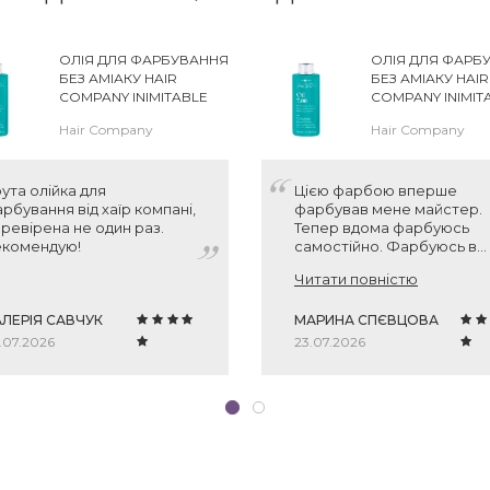
ОЛІЯ ДЛЯ ФАРБУВАННЯ
ОЛІЯ ДЛЯ ФАРБ
БЕЗ АМІАКУ HAIR
БЕЗ АМІАКУ HAIR
COMPANY INIMITABLE
COMPANY INIMIT
COLOR OIL
COLOR OIL
Hair Company
Hair Company
ута олійка для
Цією фарбою вперше
рбування від хаїр компані,
фарбував мене майстер.
ревірена не один раз.
Тепер вдома фарбуюсь
екомендую!
самостійно. Фарбуюсь в
свій колір, волосся шикар
Читати повністю
та блискуче, вона не
агресивна мабудь, бо не
ЛЕРІЯ САВЧУК
сушить і дуже мʼяке.
МАРИНА СПЄВЦОВА
Вимивається швидше
.07.2026
23.07.2026
звичайної аміачної фарби.
Але якість волосся
дорожче стійкості для ме