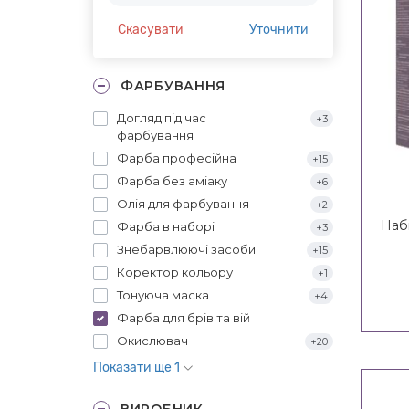
Скасувати
Уточнити
ФАРБУВАННЯ
Догляд під час
+3
фарбування
Фарба професійна
+15
Фарба без аміаку
+6
Олія для фарбування
+2
Наб
Фарба в наборі
+3
Знебарвлюючі засоби
+15
Коректор кольору
+1
Тонуюча маска
+4
Фарба для брів та вій
Окислювач
+20
Показати ще 1
ВИРОБНИК