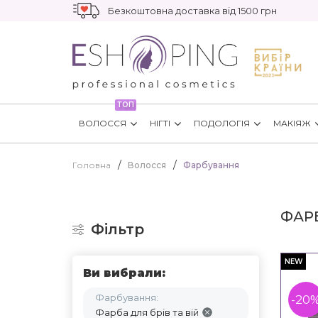
Безкоштовна доставка від 1500 грн
ТОП
ВОЛОССЯ
НІГТІ
ПОДОЛОГІЯ
МАКІЯЖ
Головна
Волосся
Фарбування
ФАРБ
Фільтр
NEW
Ви вибрали:
Фарбування:
-20
Фарба для брів та вій