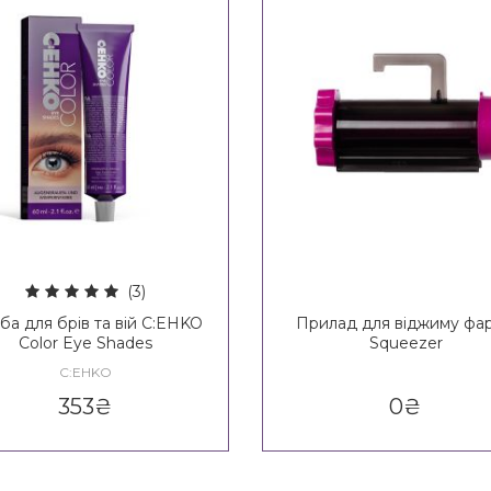
(3)
ба для брів та вій C:EHKO
Прилад для віджиму фа
Color Eye Shades
Squeezer
C:EHKO
353
₴
0
₴