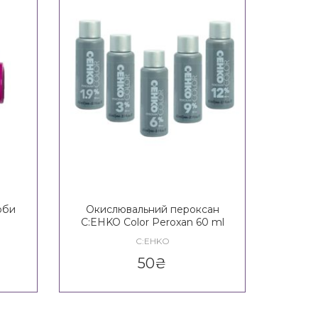
рби
Окислювальний пероксан
C:EHKO Color Peroxan 60 ml
C:EHKO
50
₴