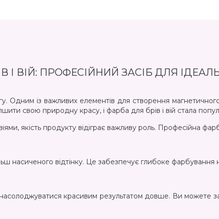
В І ВІЙ: ПРОФЕСІЙНИЙ ЗАСІБ ДЛЯ ІДЕА
агу. Одним із важливих елементів для створення магнетичного
пшити свою природну красу, і фарба для брів і вій стала поп
іями, якість продукту відіграє важливу роль. Професійна фарба
ш насиченого відтінку. Це забезпечує глибоке фарбування на
у насолоджуватися красивим результатом довше. Ви можете 