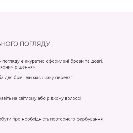
ЛЬНОГО ПОГЛЯДУ
 погляду є акуратно оформлені брови та довгі,
улярним рішенням.
 для брів і вій має низку переваг.
віть на світлому або рідкому волоссі.
забути про необхідність повторного фарбування