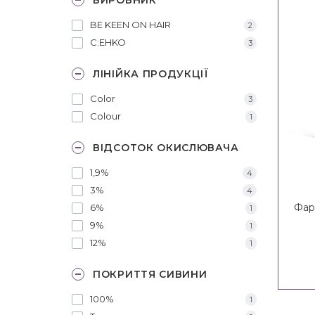
BE KEEN ON HAIR
2
C:EHKO
3
ЛІНІЙКА ПРОДУКЦІЇ
Color
3
Colour
1
ВІДСОТОК ОКИСЛЮВАЧА
1,9%
4
3%
4
Фар
6%
1
9%
1
12%
1
ПОКРИТТЯ CИВИНИ
100%
1