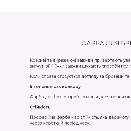
фарба прекрасна!
ФАРБА ДЛЯ БРІ
Красиві та виразні очі завжди привертають ув
вигнуті вії. Жінки завжди шукають способи полі
Коли справа стосується догляду за бровами та в
Інтенсивність кольору
Фарба для брів розроблена для досягнення біль
Стійкість
Професійна фарба має стійкість, яка дає змог
через короткий період часу.