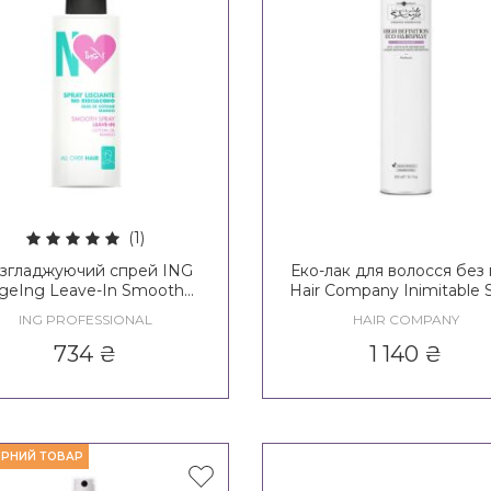
(1)
згладжуючий спрей ING
Еко-лак для волосся без 
geIng Leave-In Smooth
Hair Company Inimitable S
Spray
Creative Inspiration
ING PROFESSIONAL
HAIR COMPANY
Hypershape High Definit
Eco-Hairspray No Gas
734
₴
1 140
₴
РНИЙ ТОВАР