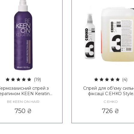
(19)
(4)
Термозахисний спрей з
Спрей для об'єму сильн
ератином KEEN Keratin
фіксації C:EHKO Style
hermo Protection Spray
Diamond Volume Spray 
BE KEEN ON HAIR
C:EHKO
750
₴
726
₴