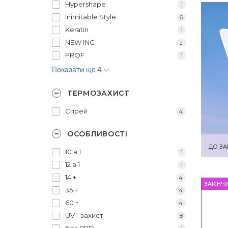
Hypershape
1
Inimitable Style
6
Keratin
1
NEW ING
2
PROF
1
Показати ще 4
ТЕРМОЗАХИСТ
Спрей
4
ОСОБЛИВОСТІ
ДО ЗА
10 в 1
1
12 в 1
1
14 +
4
ЗАКІНЧ
35 +
4
60 +
4
UV - захист
8
Без PPD