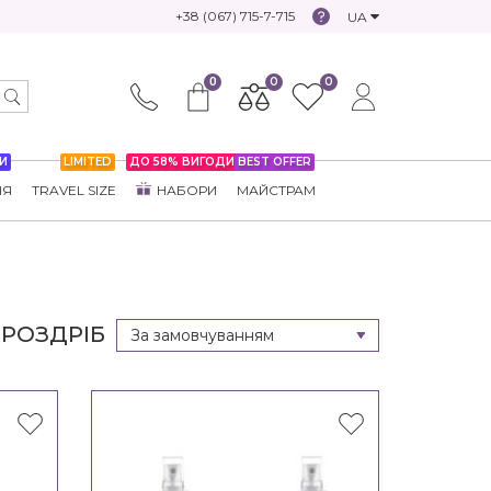
+38 (067) 715-7-715
UA
0
0
0
И
LIMITED
ДО 58% ВИГОДИ
BEST OFFER
НЯ
TRAVEL SIZE
НАБОРИ
МАЙСТРАМ
 РОЗДРІБ