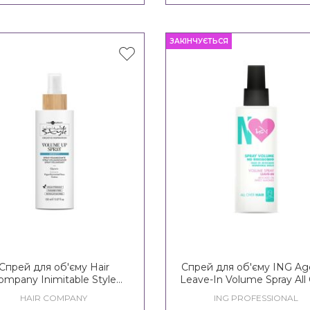
ЗАКІНЧУЄТЬСЯ
Спрей для об'єму Hair
Спрей для об'єму ING Ag
ompany Inimitable Style
Leave-In Volume Spray All
ative Inspiration Density 3
Hair
HAIR COMPANY
ING PROFESSIONAL
Volume Up Spray