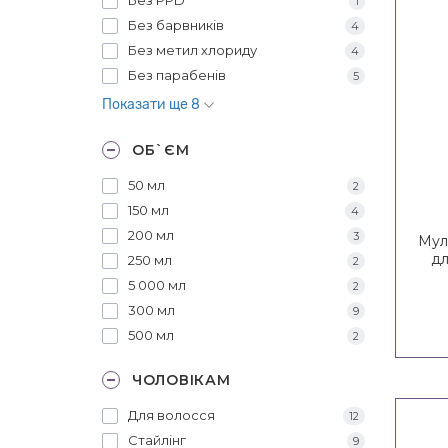
1
Без барвників
4
Без метил хлориду
4
Без парабенів
5
Показати ще 8
ОБ`ЄМ
50 мл
2
150 мл
4
200 мл
3
Мул
дл
250 мл
2
Age
5 000 мл
2
300 мл
9
500 мл
2
ЧОЛОВІКАМ
Для волосся
12
Стайлінг
9