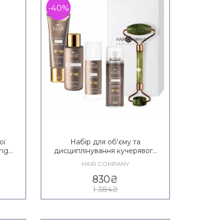
-40%
ої
Набір для об'єму та
ong
дисциплінування кучерявого
волосся Hair Company
HAIR COMPANY
Inimitable Style Density
TRAVEL MAXІ
830
₴
1 384
₴