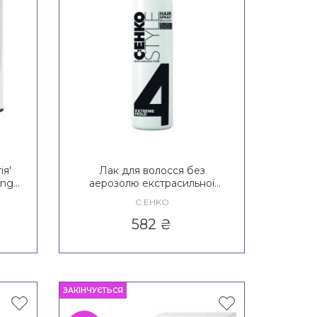
ія'
Лак для волосся без
ing
аерозолю екстрасильної
 3*
фіксації C:EHKO Style Brilliant
C:EHKO
Hair Spray Non Aerosol 4*
582
₴
ЗАКІНЧУЄТЬСЯ