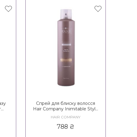
азу
Спрей для блиску волосся
r
Hair Company Inimitable Style
Illuminating Shining Spray
HAIR COMPANY
y No
788
₴