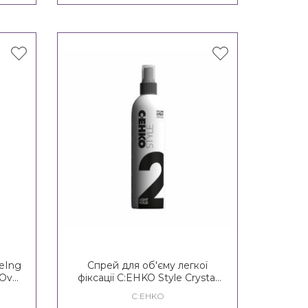
eIng
Спрей для об'єму легкої
 Over
фіксації C:EHKO Style Crystal
Volume Spray 2*
C:EHKO