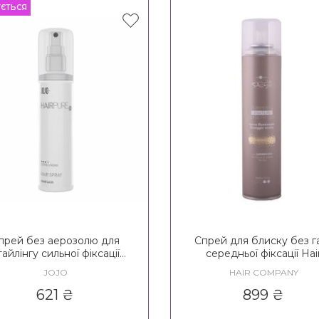
УЄТЬСЯ
прей без аерозолю для
Спрей для блиску без г
тайлінгу сильної фіксації
середньої фіксації Hai
 Hairpure Style Hair Spray
Company Inimitable
JOJO
HAIR COMPANY
3*
Illuminating Medium Spra
Gas 2*
621
₴
899
₴