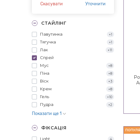
Скасувати
Уточнити
СТАЙЛІНГ
Павутинка
+1
Тягучка
+1
Лак
+11
Спрей
Мус
+8
Піна
+8
Ро
Віск
+3
A
Крем
+8
Гель
+10
Пудра
+2
Показати ще 1
ФІКСАЦІЯ
ПОПУЛЯ
Light
4