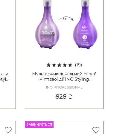
(19)
газу
Мультифункціональний спрей
tyle
миттєвої дії ING Styling
Multiaction Spray 10 in 1
ING PROFESSIONAL
ion
828
₴
ЗАКІНЧУЄТЬСЯ