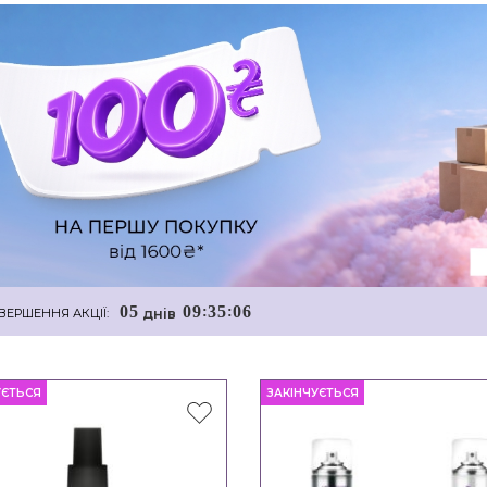
0
5
0
9
3
5
0
5
:
:
днiв
ВЕРШЕННЯ АКЦІЇ:
УЄТЬСЯ
ЗАКІНЧУЄТЬСЯ