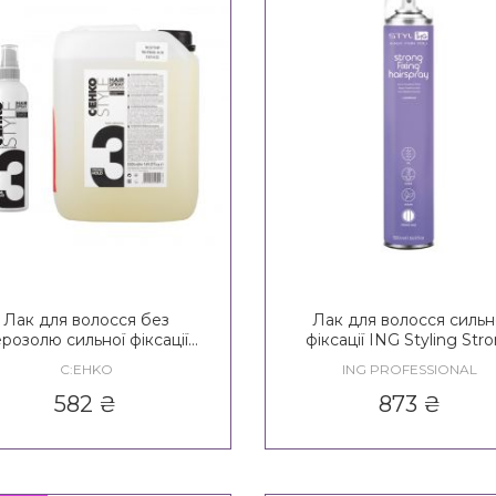
Лак для волосся без
Лак для волосся сильн
ерозолю сильної фіксації
фіксації ING Styling Str
EHKO Style Diamond Hair
Fixing Hairspray 3*
C:EHKO
ING PROFESSIONAL
Spray Non Aerosol 3*
582
₴
873
₴