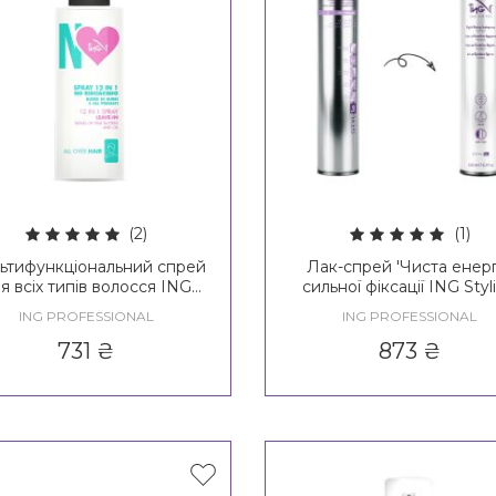
(2)
(1)
ьтифункціональний спрей
Лак-спрей 'Чиста енерг
я всіх типів волосся ING
сильної фіксації ING Styl
Ing Leave-In 12 in 1 Spray
Pure Energy Fixing Spray
ING PROFESSIONAL
ING PROFESSIONAL
All Over Hair
731
₴
873
₴