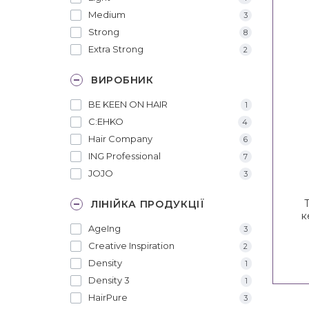
Medium
3
Strong
8
Extra Strong
2
ВИРОБНИК
BE KEEN ON HAIR
1
C:EHKO
4
Hair Company
6
ING Professional
7
JOJO
3
ЛІНІЙКА ПРОДУКЦІЇ
к
T
AgeIng
3
Creative Inspiration
2
Density
1
Density 3
1
HairPure
3