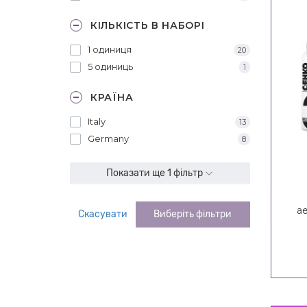
КІЛЬКІСТЬ В НАБОРІ
1 одиниця
20
5 одиниць
1
КРАЇНА
Italy
13
Germany
8
Показати ще 1 фільтр
а
Скасувати
Виберіть фільтри
C: