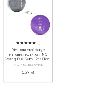
(1)
Віск для стайлінгу з
матовим ефектом ING
Styling Dull Gum - 2* / Fixing
Wax - 3*
ING PROFESSIONAL
537
₴