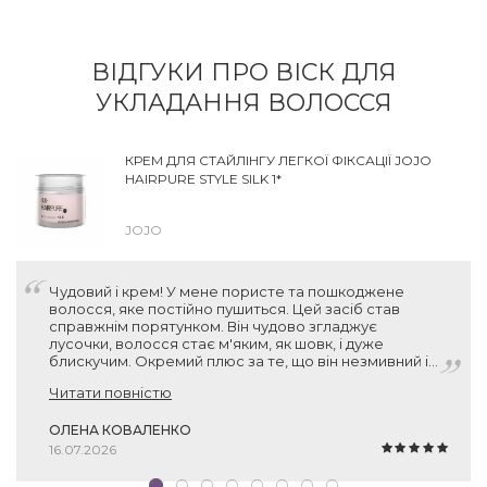
ВІДГУКИ ПРО ВІСК ДЛЯ
УКЛАДАННЯ ВОЛОССЯ
КРЕМ ДЛЯ СТАЙЛІНГУ ЛЕГКОЇ ФІКСАЦІЇ JOJO
HAIRPURE STYLE SILK 1*
JOJO
Чудовий і крем! У мене пористе та пошкоджене
волосся, яке постійно пушиться. Цей засіб став
справжнім порятунком. Він чудово згладжує
лусочки, волосся стає м'яким, як шовк, і дуже
блискучим. Окремий плюс за те, що він незмивний і
зовсім не обтяжує пасма. Взяла по знижці за 500 грн
Читати повністю
— за такий об'єм (150 мл) та німецьку якість це
просто подарунок. Рекомендую!
ОЛЕНА КОВАЛЕНКО
16.07.2026