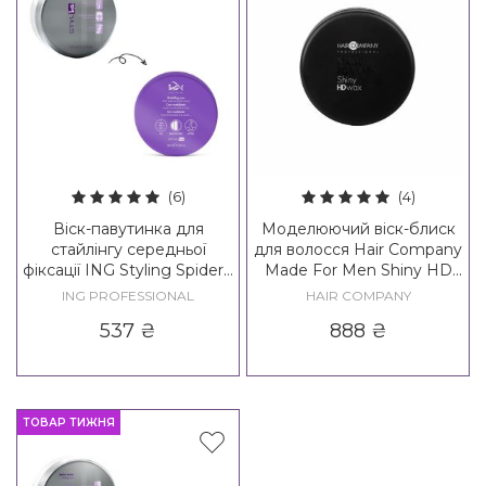
(6)
(4)
Віск-павутинка для
Моделюючий віск-блиск
стайлінгу середньої
для волосся Hair Company
фіксації ING Styling Spider /
Made For Men Shiny HD
Modeling Wax Shaping
Wax
ING PROFESSIONAL
HAIR COMPANY
Fiber - 2*
537
₴
888
₴
ТОВАР ТИЖНЯ