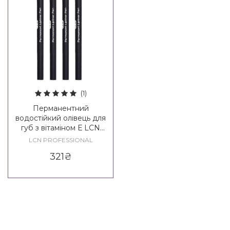
(1)
Перманентний
водостійкий олівець для
губ з вітаміном Е LCN
Permanent Lipliner Pen
LCN PROFESSIONAL
321
₴