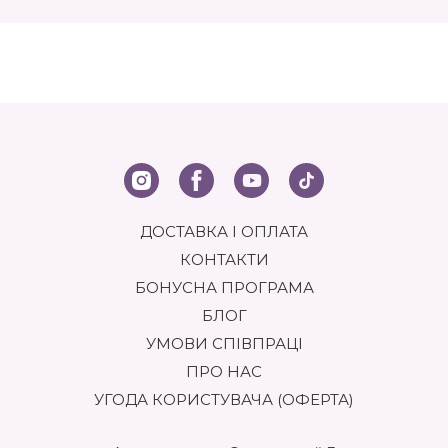
догляду за ніжною шкірою.
ДЕКОРАТИВНА ТА ДОГЛЯДОВА
КОСМЕТИКА ДЛЯ ГУБ: У ЧОМУ РІЗНИЦЯ?
Розберімося, які бувають засоби для губ? Усю продукцію
умовно можна поділити на дві великі категорії:
декоративну косметику та засоби для догляду.
Декоративна косметика призначена для надання кольору,
об’єму, блиску та чіткого контуру. До неї належать помади,
блиски, тинти, олівці та лаки для губ. Доглядова лінійка
ДОСТАВКА І ОПЛАТА
спрямована на живлення, зволоження, захист і
відновлення шкіри губ. Це бальзами, олії, скраби, маски та
КОНТАКТИ
сироватки. На eshoping.ua представлені якісні продукти з
обох категорій від перевірених брендів, доступних на
БОНУСНА ПРОГРАМА
сайті, що дозволяє створити комплексну програму для
БЛОГ
краси ваших губ.
УМОВИ СПІВПРАЦІ
Розглядаючи декоративні засоби, важливо розуміти, які
ПРО НАС
продукти потрібні для макіяжу губ? Вибір залежить від
бажаного результату. Класична помада — універсальний
УГОДА КОРИСТУВАЧА (ОФЕРТА)
варіант. На eshoping.ua можна знайти помади з різними
фінішами: матові — для стійкого бархатного покриття,
сатинові — для легкого сяйва та комфорту, кремові — для