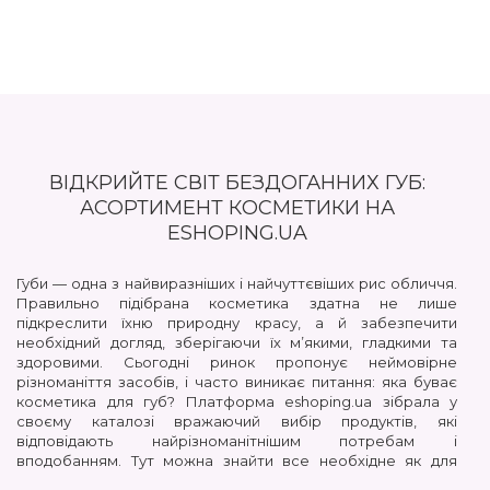
ВІДКРИЙТЕ СВІТ БЕЗДОГАННИХ ГУБ:
АСОРТИМЕНТ КОСМЕТИКИ НА
ESHOPING.UA
Губи — одна з найвиразніших і найчуттєвіших рис обличчя.
Правильно підібрана косметика здатна не лише
підкреслити їхню природну красу, а й забезпечити
необхідний догляд, зберігаючи їх м’якими, гладкими та
здоровими. Сьогодні ринок пропонує неймовірне
різноманіття засобів, і часто виникає питання: яка буває
косметика для губ? Платформа eshoping.ua зібрала у
своєму каталозі вражаючий вибір продуктів, які
відповідають найрізноманітнішим потребам і
вподобанням. Тут можна знайти все необхідне як для
створення ефектного макіяжу, так і для щоденного