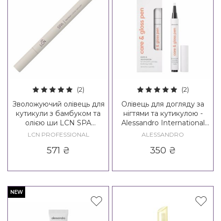
(2)
(2)
Зволожуючий олівець для
Олівець для догляду за
кутикули з бамбуком та
нігтями та кутикулою -
олією ши LCN SPA
Alessandro International
Bamboo Cuticle Care Pen
Care & Gloss Pen
LCN PROFESSIONAL
ALESSANDRO
571
₴
350
₴
NEW