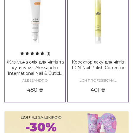
(1)
Живильна олія для нігтів та
Коректор лаку для нігтів
кутикули - Alessandro
LCN Nail Polish Corrector
International Nail & Cuticle
Oil
ALESSANDRO
LCN PROFESSIONAL
480
₴
401
₴