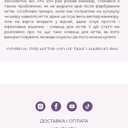
Абсолютно всі, хто хоч раз робив манікюр, стикався з
такою проблемою, як не акуратні краї після фарбування
нігтів. Особливо прикро, коли лак потрапляє на кутикулу
чи шкіру навколо нігтя, адже це псує весь вигляд манікюру.
Але не варто впадати у відчай, адже існує просте і
ефективне рішення - олівець для нігтів. У цій статті ми
розповімо про те, що таке олівець для нігтів, як його
використовувати, які види існують і де його можна купити.
ОЛІВЕЦЬ ДЛЯ НІГТІВ: ЩО ЦЕ ТАКЕ І НАВІЩО ВІН
ПОТРІБНИЙ?
Олівець для нігтів – це косметичний інструмент,
призначений для видалення надлишків лаку зі шкіри
навколо нігтя. Він є пластиковим або дерев'яним
корпусом, всередині якого знаходиться стрижень,
просочений спеціальною рідиною. Ця рідина розчиняє лак,
дозволяючи легко та швидко очистити шкіру від
небажаних слідів.
НАВІЩО ПОТРІБЕН ОЛІВЕЦЬ ДЛЯ НІГТІВ?
Корекція манікюру: основна функція олівця – це
ДОСТАВКА І ОПЛАТА
виправлення дрібних похибок після нанесення лаку. Він