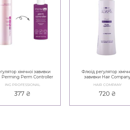
гулятор хімічної завивки
Флюїд регулятор хімічн
 Perming Perm Controller
завивки Hair Compan
Inimitable Tech Fluid Regu
ING PROFESSIONAL
HAIR COMPANY
377
₴
720
₴