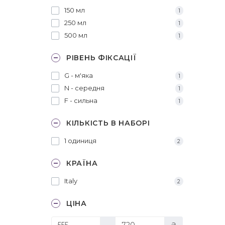
150 мл
1
250 мл
1
500 мл
1
РІВЕНЬ ФІКСАЦІЇ
G - м'яка
1
N - середня
1
F - сильна
1
КІЛЬКІСТЬ В НАБОРІ
1 одиниця
2
КРАЇНА
Italy
2
ЦІНА
-
₴