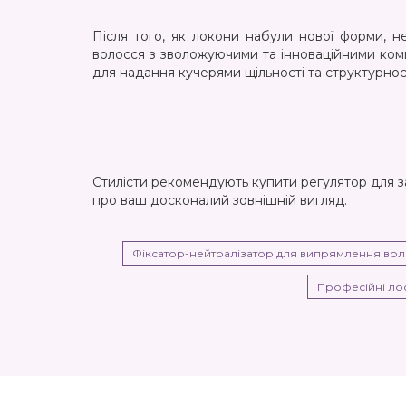
Після того, як локони набули нової форми, н
волосся з зволожуючими та інноваційними ком
для надання кучерями щільності та структурност
Стилісти рекомендують купити регулятор для за
про ваш досконалий зовнішній вигляд.
Фіксатор-нейтралізатор для випрямлення во
Професійні ло