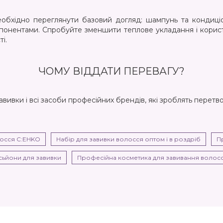
еобхідно переглянути базовий догляд: шампунь та кондиціон
понентами. Спробуйте зменшити теплове укладання і корист
і.
ЧОМУ ВІДДАТИ ПЕРЕВАГУ?
вивки і всі засоби професійних брендів, які зроблять перет
лосся C:EHKO
Набір для завивки волосся оптом і в роздріб
П
сьйони для завивки
Професійна косметика для завивання волосс