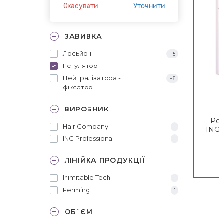
Скасувати
Уточнити
ЗАВИВКА
Лосьйон
+5
Регулятор
Нейтралізатора -
+8
фіксатор
ВИРОБНИК
Ре
Hair Company
1
ING
ING Professional
1
ЛІНІЙКА ПРОДУКЦІЇ
Inimitable Tech
1
Perming
1
ОБ`ЄМ