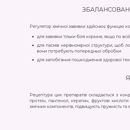
ЗБАЛАНСОВАНІ
Регулятор хімічної завивки здійснює функцію 
для завивки тільки біля коріння, якщо по всі
для пасмів нерівномірної структури, щоб 
вони потребують попередньої обробки.
для запобігання пошкодження здорової тек
Я
Рецептура цих препаратів складається з конд
протеїн, пантенол, кератин, фруктові кислот
хімічних компонентів, підвищують пружність та