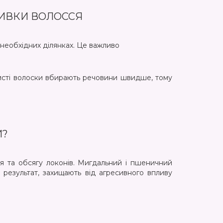
ВИВКИ ВОЛОССЯ
 необхідних ділянках. Це важливо
ристі волоски вбирають речовини швидше, тому
И?
ня та обсягу локонів. Мигдальний і пшеничний
 результат, захищають від агресивного впливу