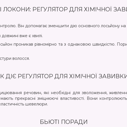
 ЛОКОНИ: РЕГУЛЯТОР ДЛЯ ХІМІЧНОЇ ЗА
контролю. Він допомагає зменшити дію основного лосьйону на
й довжині вже є хвилі.
лосьйон проникав рівномірно та з однаковою швидкістю. По
стури волосся.
К ДІЄ РЕГУЛЯТОР ДЛЯ ХІМІЧНОЇ ЗАВИВК
иціювання речовин, які необхідні для зволоження, живлен
и мають прекрасні зміцнюючі властивості. Вони контролюють
 еластичність шевелюри.
БЬЮТІ ПОРАДИ