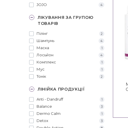
JOJO
4
ЛІКУВАННЯ ЗА ГРУПОЮ
ТОВАРІВ
Пілінг
2
Шампунь
4
Маска
1
Лосьйон
4
Комплекс
1
Мус
1
Тонік
2
ЛІНІЙКА ПРОДУКЦІЇ
C
Anti - Dandruff
1
Balance
3
Dermo Calm
1
Detox
3
Double Action
8