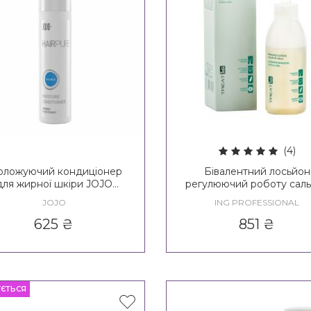
(4)
оложуючий кондиціонер
Бівалентний лосьйон
для жирної шкіри JOJO
регулюючий роботу сал
ance Moisture Conditioner
залоз ING Treating Bival
JOJO
ING PROFESSIONAL
Lotion Dandruff-Sebu
625
₴
851
₴
УЄТЬСЯ