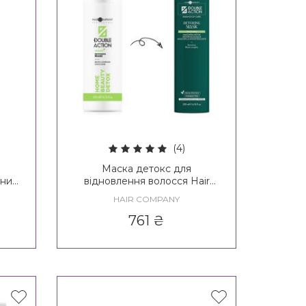
(4)
Маска детокс для
ьних
відновлення волосся Hair
ent
Company Double Action
HAIR COMPANY
m
Exfoliate Home Beauty Detox
Mask
761
₴