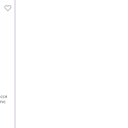
осся
nic