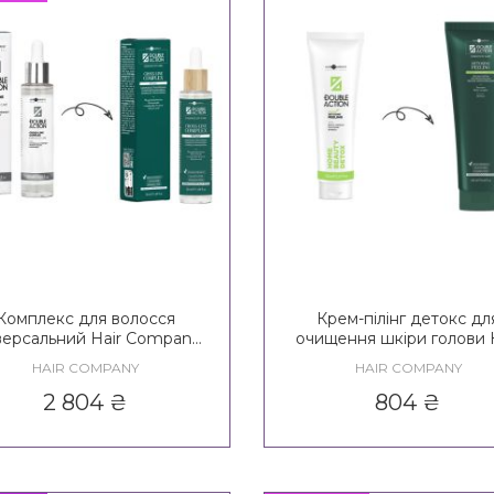
Комплекс для волосся
Крем-пілінг детокс дл
версальний Hair Company
очищення шкіри голови 
uble Action Ritual Cross-
Company Double Acti
HAIR COMPANY
HAIR COMPANY
Line Complex
Exfoliante Home Beauty 
Peeling
2 804
₴
804
₴