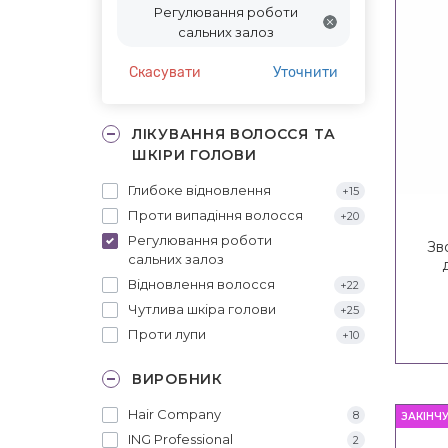
Регулювання роботи
сальних залоз
Скасувати
Уточнити
ЛІКУВАННЯ ВОЛОССЯ ТА
ШКІРИ ГОЛОВИ
Глибоке відновлення
+15
Проти випадіння волосся
+20
Регулювання роботи
Зв
сальних залоз
Bal
Відновлення волосся
+22
Чутлива шкіра голови
+25
Проти лупи
+10
ВИРОБНИК
Hair Company
8
ЗАКІНЧ
ING Professional
2