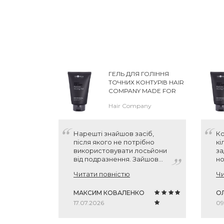
ГЕЛЬ ДЛЯ ГОЛІННЯ
ТОЧНИХ КОНТУРІВ HAIR
COMPANY MADE FOR
MEN PRECISION
Hair Company
SHAVING GEL
Нарешті знайшов засіб,
Ко
після якого не потрібно
кі
використовувати лосьйони
за
від подразнення. Зайшов
но
купути вдруге. Вартує своїх
ро
Читати повністю
Чи
грошей на всі 100%, а зі
ко
знижкой то вооще бомба
ро
МАКСИМ КОВАЛЕНКО
ні
О
ге
17.07.2026
09
чу
го