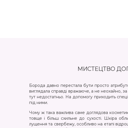
по
хо
чу
МИСТЕЦТВО ДОГ
Борода давно перестала бути просто атрибутом
виглядала справді вражаюче, а не неохайно, з
тут недостатньо. На допомогу приходить спеці
під ними.
Чому ж така важлива саме доглядова косметика
товще і більш схильне до сухості. Шкіра об
лущення та свербежу, особливо на етапі відро