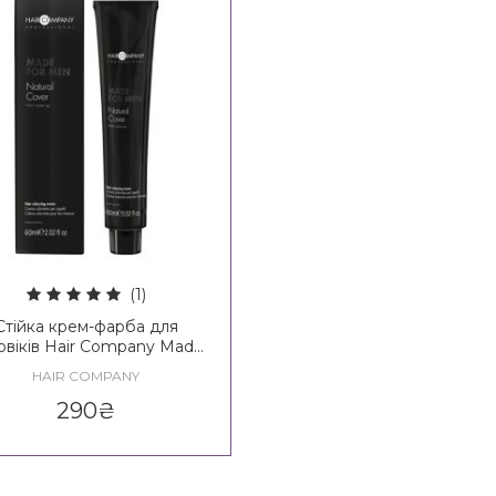
(1)
Стійка крем-фарба для
овіків Hair Company Made
For Men Natural Cover
HAIR COMPANY
290
₴