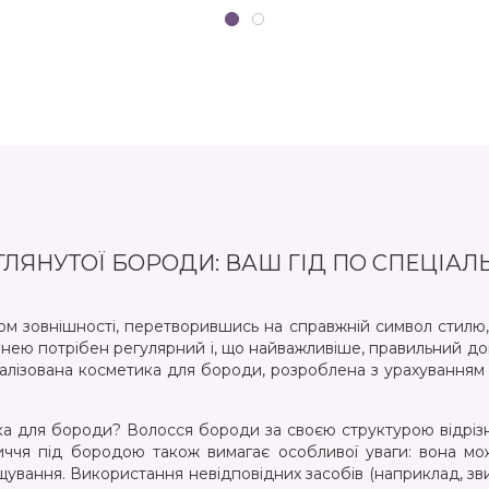
дразнень чи почервонінь,
ча в мене вона досить
тлива. Рекомендую!
ЛЯНУТОЇ БОРОДИ: ВАШ ГІД ПО СПЕЦІАЛ
 зовнішності, перетворившись на справжній символ стилю, 
а нею потрібен регулярний і, що найважливіше, правильний д
алізована косметика для бороди, розроблена з урахуванням 
 для бороди? Волосся бороди за своєю структурою відрізня
личчя під бородою також вимагає особливої уваги: вона м
щування. Використання невідповідних засобів (наприклад, 