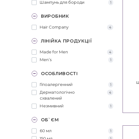
Шампунь для бороди
1
ВИРОБНИК
Hair Company
4
ЛІНІЙКА ПРОДУКЦІЇ
Made for Men
4
Men’s
1
ОСОБЛИВОСТІ
ш
Гіпоалергенний
1
вол
Дерматологічно
4
схвалений
Незмивний
1
ОБ`ЄМ
60 мл
1
150 мл
1