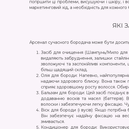
погіршити ці проблеми, висушуючи і шкіру, і 
маркетинговий хід, а необхідність для кожного 
ЯКІ 
Арсенал сучасного бородача може бути досить р
Засіб для очищення (Шампунь/Мило для б
видаляють забруднення, залишки стайлін
зволожуючі та заспокійливі компоненти,
більш щадящий склад.
Олія для бороди: Напевно, найпопулярніш
надаючи здорового блиску. Вона також п
сприяє здоровішому росту волосся. Обира
Бальзам для бороди: Цей засіб поєднує в с
додаванню восків та масел (баттерів).
волоски і забезпечуючи легку фіксацію. Ч
Віск для бороди (і вусів): Якщо потрібна
Він забезпечує надійну фіксацію на ве
змивається.
Кондиціонер для бороди: Використовує