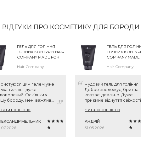
ВІДГУКИ ПРО КОСМЕТИКУ ДЛЯ БОРОДИ
ГЕЛЬ ДЛЯ ГОЛІННЯ
ГЕЛЬ ДЛЯ ГОЛІН
ТОЧНИХ КОНТУРІВ HAIR
ТОЧНИХ КОНТУРІ
COMPANY MADE FOR
COMPANY MADE
MEN PRECISION
MEN PRECISION
Hair Company
Hair Company
SHAVING GEL
SHAVING GEL
ристуюся цим гелем уже
Чудовий гель для гоління.
лька тижнів і дуже
Добре зволожує, бритва
доволений. Оскільки я
ковзає ідеально. Дуже
шу бороду, мені важливо
приємне відчуття свіжості
бити ідеально рівні
після використання. Радий
тати повністю
Читати повністю
нтури, і з цим засобом це
що спробував, тепер це м
бити набагато простіше,
фаворит.
ж зі звичайною піною —
ЛЕКСАНДР МЕЛЬНИК
АНДРІЙ
ль прозорий, тому все
.07.2026
31.05.2026
дово видно. Шкіра після
ління гладка, жодних