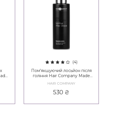
(4)
х
Пом'якшуючий лосьйон після
Made
гоління Hair Company Made
 Gel
For Men Lenitive After Shave
HAIR COMPANY
Lotion
530
₴