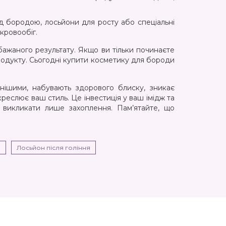
ід бородою, лосьйони для росту або спеціальні
кровообіг.
 бажаного результату. Якщо ви тільки починаєте
родукту. Сьогодні купити косметику для бороди
янішими, набувають здорового блиску, зникає
еслює ваш стиль. Це інвестиція у ваш імідж та
е викликати лише захоплення. Пам’ятайте, що
я
Лосьйон після гоління