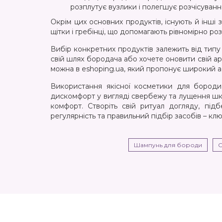
розплутує вузлики і полегшує розчісуван
Окрім цих основних продуктів, існують й інші
щітки і гребінці, що допомагають рівномірно р
Вибір конкретних продуктів залежить від типу 
свій шлях бородача або хочете оновити свій а
можна в eshoping.ua, який пропонує широкий 
Використання якісної косметики для бороди 
дискомфорт у вигляді свербежу та лущення шкі
комфорт. Створіть свій ритуал догляду, під
регулярність та правильний підбір засобів – кл
Шампунь для бороди
О