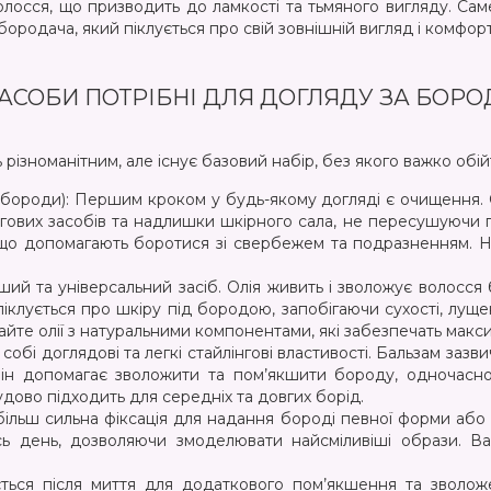
волосся, що призводить до ламкості та тьмяного вигляду. Са
бородача, який піклується про свій зовнішній вигляд і комфорт
ЗАСОБИ ПОТРІБНІ ДЛЯ ДОГЛЯДУ ЗА БОР
ізноманітним, але існує базовий набір, без якого важко обі
ороди): Першим кроком у будь-якому догляді є очищення. 
гових засобів та надлишки шкірного сала, не пересушуючи п
 що допомагають боротися зі свербежем та подразненням. На
ий та універсальний засіб. Олія живить і зволожує волосся 
іклується про шкіру під бородою, запобігаючи сухості, лущ
йте олії з натуральними компонентами, які забезпечать макс
обі доглядові та легкі стайлінгові властивості. Бальзам зазви
 Він допомагає зволожити та пом’якшити бороду, одночас
удово підходить для середніх та довгих борід.
 більш сильна фіксація для надання бороді певної форми або 
сь день, дозволяючи змоделювати найсміливіші образи. Ва
ться після миття для додаткового пом’якшення та зволож