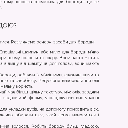
ме тому чоловіча косметика для бороди – це не
.
ОДОЮ?
йтися. Розглянемо основні засоби для бороди:
Спеціальні шампуні або мило для бороди м’яко
ри цьому волосся та шкіру. Вони часто містять
 відміну від шампунів для голови, вони мають
бороди, роблячи їх м’якішими, слухнянішими та
енню та свербежу. Регулярне використання олії
имальну користь.
чай має більш щільну текстуру, ніж олія, завдяки
но надаючи їй форму, усолоджуючи виступаючі
для укладки вусів, на допомогу приходить віск.
жливо обирати віск, який легко наноситься і
ення волосся. Робить бороду більш гладкою,