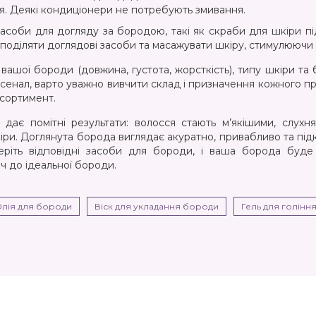
ня. Деякі кондиціонери не потребують змивання.
 засоби для догляду за бородою, такі як скраби для шкіри п
озподіляти доглядові засоби та масажувати шкіру, стимулюючи 
вашої бороди (довжина, густота, жорсткість), типу шкіри та
рсенал, варто уважно вивчити склад і призначення кожного п
асортимент.
дає помітні результати: волосся стають м’якішими, слухн
ри. Доглянута борода виглядає акуратно, привабливо та підкр
беріть відповідні засоби для бороди, і ваша борода буд
юч до ідеальної бороди.
лія для бороди
Віск для укладання бороди
Гель для голінн