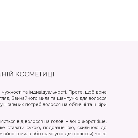
задовол
ЬНІЙ КОСМЕТИЦІ
мужності та індивідуальності. Проте, щоб вона
огляд. Звичайного мила та шампуню для волосся
унікальних потреб волосся на обличчі та шкіри
ється від волосся на голові – воно жорсткіше,
оже ставати сухою, подразненою, схильною до
звичайного мила або шампуню для волосся) може