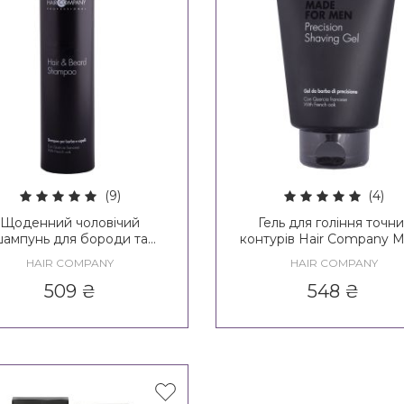
(9)
(4)
Щоденний чоловічий
Гель для гоління точни
ампунь для бороди та
контурів Hair Company 
осся Hair Company Made
For Men Precision Shaving
HAIR COMPANY
HAIR COMPANY
For Men Head & Beard
Shampoo
509
₴
548
₴