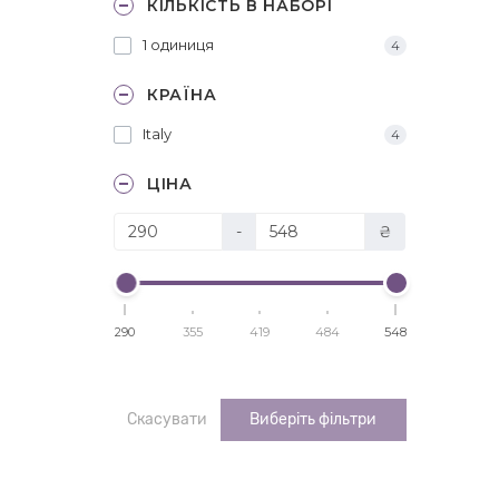
КІЛЬКІСТЬ В НАБОРІ
1 одиниця
4
КРАЇНА
Italy
4
ЦІНА
-
₴
290
355
419
484
548
Скасувати
Виберіть фільтри