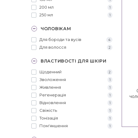
200 мл
1
250 мл
1
ЧОЛОВІКАМ
Для бороди та вусів
4
Для волосся
2
ВЛАСТИВОСТІ ДЛЯ ШКІРИ
Щоденний
2
Зволоження
1
Живлення
1
Регенерація
1
чол
Відновлення
1
Свіжість
1
Тонізація
1
Пом'якшення
1