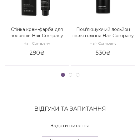
Стійка крем-фарба для
Пом'якшуючий лосьйон
чоловіків Hair Company
після гоління Hair Company
Made For Men Natural
Made For Men Lenitive
Hair Company
Hair Company
Cover
After Shave Lotion
290
₴
530
₴
ВІДГУКИ ТА ЗАПИТАННЯ
Задати питання