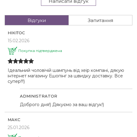
Написати відгук
Відгуки
Запитання
НІКІТОС
15.02.2026
Покупка підтверджена
Ідеальний чоловічій шампунь від хеір компані, дякую
інтернет магазину Ешопінг за швидку доставку. Все
супер!!!)
ADMINISTRATOR
Доброго дня!) Дякуємо за ваш відгук!)
МАКС
25.01.2026