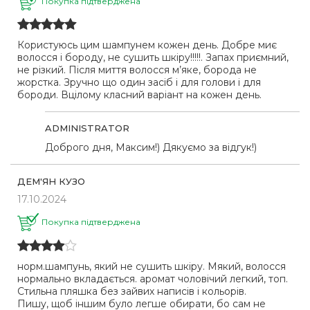
Покупка підтверджена
Користуюсь цим шампунем кожен день. Добре миє
волосся і бороду, не сушить шкіру!!!!!. Запах приємний,
не різкий. Після миття волосся м’яке, борода не
жорстка. Зручно що один засіб і для голови і для
бороди. Вцілому класний варіант на кожен день.
ADMINISTRATOR
Доброго дня, Максим!) Дякуємо за відгук!)
ДЕМ'ЯН КУЗО
17.10.2024
Покупка підтверджена
норм.шампунь, який не сушить шкіру. Мякий, волосся
нормально вкладається. аромат чоловічий легкий, топ.
Стильна пляшка без зайвих написів і кольорів.
Пишу, щоб іншим було легше обирати, бо сам не