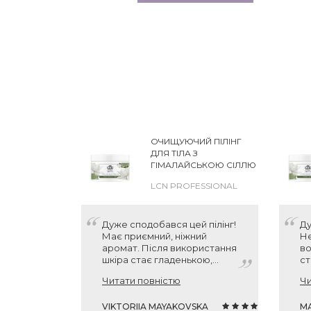
ОЧИЩУЮЧИЙ ПІЛІНГ
ДЛЯ ТІЛА З
ГІМАЛАЙСЬКОЮ СІЛЛЮ
LCN SPA HIMALAYA SALT
LCN PROFESSIONAL
PEELING
Дуже сподобався цей пілінг!
Ду
Має приємний, ніжний
Не
аромат. Після використання
во
шкіра стає гладенькою,
ст
м'якою та добре
бл
Читати повністю
Чи
зволоженою, ніби після SPA-
щ
процедури. Баночки
— 
вистачає надовго,
VIKTORIIA MAYAKOVSKA
се
МА