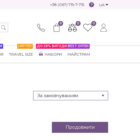
+38 (067) 715-7-715
UA
0
0
0
И
LIMITED
ДО 58% ВИГОДИ
BEST OFFER
НЯ
TRAVEL SIZE
НАБОРИ
МАЙСТРАМ
Продовжити