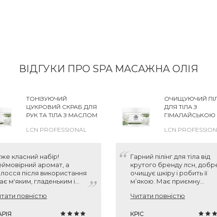
ВІДГУКИ ПРО SPA МАСАЖНА ОЛІЯ
ТОНІЗУЮЧИЙ
ОЧИЩУЮЧИЙ ПІЛ
ЦУКРОВИЙ СКРАБ ДЛЯ
ДЛЯ ТІЛА З
РУК ТА ТІЛА З МАСЛОМ
ГІМАЛАЙСЬКОЮ
ЛИМОНУ LCN SPA
LCN SPA HIMALAY
LCN PROFESSIONAL
LCN PROFESSIO
LEMON SUGAR SCRUB
PEELING
же класний набір!
Гарний пілінг для тіла від
ймовірний аромат, а
крутого бренду лсн, добр
лосся після використання
очищує шкіру і робить її
ає м'яким, гладеньким і
м’якою. Має приємну
искучим. Сподобалося,
текстуру, легко наноситьс
тати повністю
Читати повністю
о все красиво оформлено
змивається. Після
чудовий варіант як для
використання шкіра
бе, так і на подарунок!
РІЯ
гладенька, без сухості.
КРІС