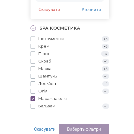
Скасувати
Уточнити
SPA КОСМЕТИКА
Інструменти
+3
Крем
+6
Пілінг
+4
Скраб
+1
Маска
+5
Шампунь
+1
Лосьйон
+1
Олія
+1
Масажна олія
Бальзам
+1
Скасувати
Виберіть фільтри