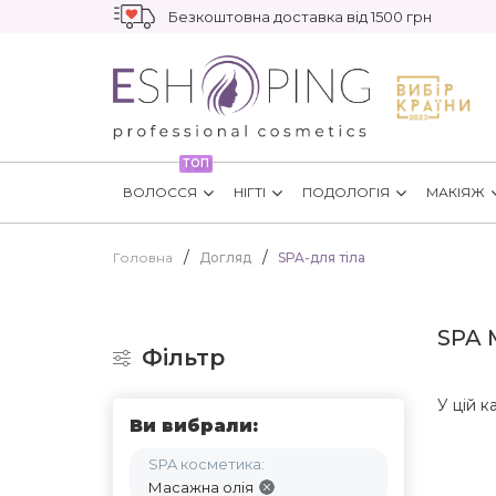
Безкоштовна доставка від 1500 грн
ТОП
ВОЛОССЯ
НІГТІ
ПОДОЛОГІЯ
МАКІЯЖ
Головна
Догляд
SPA-для тіла
SPA
Фільтр
У цій к
Ви вибрали:
SPA косметика:
Масажна олія