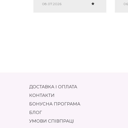
однозначно мій must-have!
08.07.2026
06
ДОСТАВКА І ОПЛАТА
КОНТАКТИ
БОНУСНА ПРОГРАМА
БЛОГ
УМОВИ СПІВПРАЦІ