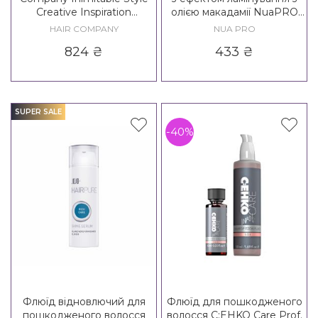
Creative Inspiration
олією макадамії NuaPRO
Hypershape High Definition
Liquid Crystals with
HAIR COMPANY
NUA PRO
Strong Gel
Laminating Effect with
824
₴
433
₴
Macadamia Oil
SUPER SALE
-40%
Флюїд відновлючий для
Флюїд для пошкодженого
пошкодженого волосся
волосся C:EHKO Care Prof.