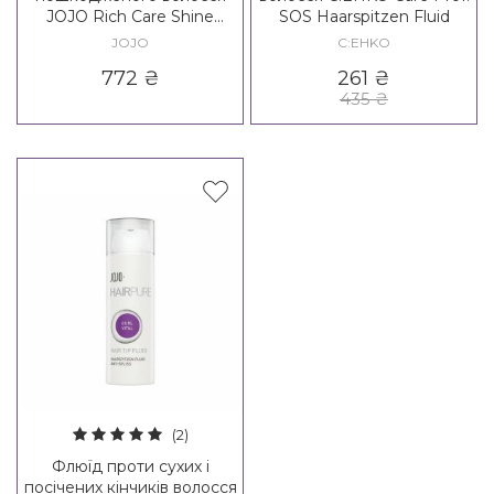
JOJO Rich Care Shine
SOS Haarspitzen Fluid
Serum
JOJO
C:EHKO
772
₴
261
₴
435
₴
(2)
Флюїд проти сухих і
посічених кінчиків волосся