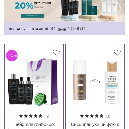
0
1
1
7
:
3
0
:
1
1
днiв
ДО ЗАВЕРШЕННЯ АКЦІЇ:
-20%
(4)
(3)
Набір для глибокого
Дисциплінуючий флюїд