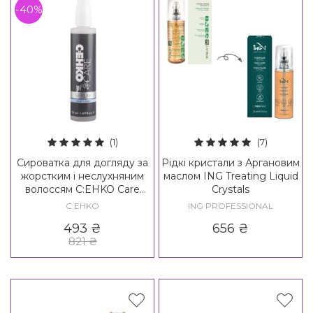
-40%
(1)
(7)
Сироватка для догляду за
Рідкі кристали з Аргановим
жорстким і неслухняним
маслом ING Treating Liquid
волоссям C:EHKO Care
Crystals
Prof. Glattung Serum
C:EHKO
ING PROFESSIONAL
493
₴
656
₴
821
₴