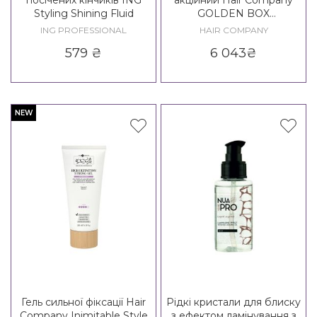
Styling Shining Fluid
GOLDEN BOX
PROFESSIONAL
ING PROFESSIONAL
HAIR COMPANY
579
₴
6 043
₴
NEW
Гель сильної фіксації Hair
Рідкі кристали для блиску
Company Inimitable Style
з ефектом ламінування з