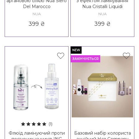
аргановою олією Nua Siero
з ефектом ламінування
Del Marocco
Nua Cristalli Liquidi
NUA
NUA
399
₴
399
₴
NEW
ЗАКІНЧУЄТЬСЯ
(1)
Флюїд ламінуючий проти
Базовий набір колориста
посічених кінчиків ING
акційний Hair Company