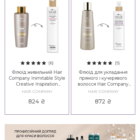
(6)
(5)
Флюїд живильний Hair
Флюїд для укладання
Company Inimitable Style
прямого і кучерявого
Creative Inspiration
волосся Hair Company
Nutricare Nourishing Fluid
Inimitable Style Straight &
HAIR COMPANY
HAIR COMPANY
Curly Fluid / Creative
824
₴
872
₴
Inspiration Hypershape
Texturizing Fixing Fluid