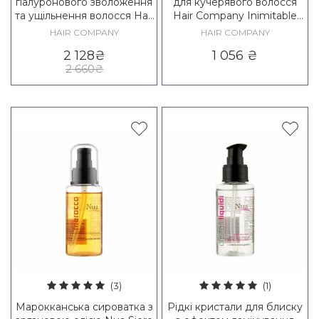
гіалуронового зволоження
для кучерявого волосся
та ущільнення волосся Hair
Hair Company Inimitable
Company Inimitable Style
Style Creative Inspiration
HAIR COMPANY
HAIR COMPANY
Hyaluronic Densifying Ritual
Twist N'Curl High Definition
2 128
₴
1 056
₴
Kit
Curling Fluid
2 660
₴
(3)
(1)
Марокканська сироватка з
Рідкі кристали для блиску