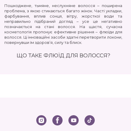
Пошкоджене, тьмяне, неслухняне волосся – поширена
проблема, з якою стикаються багато жінок. Часті укладки,
фарбування, вплив сонця, вітру, жорсткої води та
неправильно підібраний догляд – усе це негативно
позначається на стані волосся. На щастя, сучасна
косметологія пропонує ефективне рішення – флюїди для
волосся. Ці інноваційні засоби здатні перетворити локони,
повернувши їм здоров’я, силу та блиск.
ЩО ТАКЕ ФЛЮЇД ДЛЯ ВОЛОССЯ?
Флюїд – це незмивний засіб для догляду за волоссям, що
має легку, здебільшого гелеоподібну або олійну текстуру.
На відміну від масок і бальзамів, флюїди не потребують
змивання, що робить їх використання максимально
зручним і швидким. До складу флюїдів входять активні
компоненти, такі як:
Натуральні олії: арганова, кокосова, олія жожоба,
макадамії тощо. Вони живлять і зволожують волосся,
надають йому гладкості та еластичності.
Вітаміни: A, E, групи B. Зміцнюють волосся, стимулюють
його ріст, захищають від негативного впливу