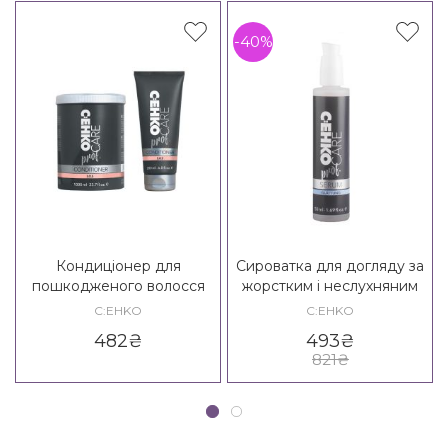
-40%
Кондиціонер для
Сироватка для догляду за
пошкодженого волосся
жорстким і неслухняним
C:EHKO Care Prof. SOS
волоссям C:EHKO Care
C:EHKO
C:EHKO
Conditioner
Prof. Glattung Serum
482
₴
493
₴
821
₴