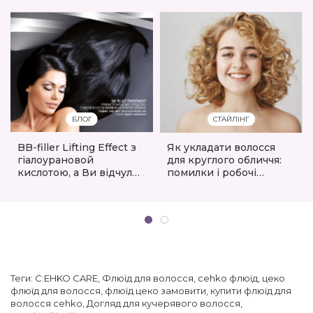
БЛОГ
СТАЙЛІНГ
BB-filler Lifting Effect з
Як укладати волосся
гіалоурановой
для круглого обличчя:
кислотою, а Ви відчули
помилки і робочі
ефект?
прийоми
Теги:
C:EHKO CARE
,
Флюїд для волосся
,
cehko флюїд
,
цеко
флюїд для волосся
,
флюїд цеко замовити
,
купити флюїд для
волосся cehko
,
Догляд для кучерявого волосся
,