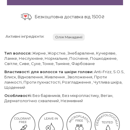
Безкоштовна доставка
від 1500₴
Активні інгредієнти:
Олія Макадамії
Тип волосся:
Жирне, Жорстке, Знебарвлене, Кучеряве,
Ламке, Неслухняне, Нормальне, Посічене, Пошкоджене,
Світле, Сиве, Сухе, Тонке, Тьмяне, Фарбоване
Властивості для волосся та шкіри голови:
Anti-Frizz, S.O.S,
Блиск, Відновлення, Живлення , Зволоження, Проти
ламкості, Проти пухнастості, Розгладження , Чутлива шкіра,
Щоденний
Особливості:
Без барвників, Без мікропластику, Веган,
Дерматологічно схвалений, Незмивний