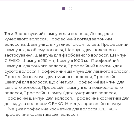
Теги:
Зволожуючий шампунь для волосся
,
Догляд для
кучерявого волосся
,
Професійний догляд за тонким
волоссям
,
Шампунь для чутливої ​​шкіри голови
,
Професійний
шампунь для об'єму волосся
,
Шампунь для щоденного
застосування
,
Шампунь для фарбованого волосся
,
Шампуні
C:EHKO
,
Шампуні 250 мл
,
Шампуні 1000 мл
,
Професійний
шампунь для тонкого волосся
,
Професійний шампунь для
сухого волосся
,
Професійний шампунь для ламкого волосся
,
Професійні шампуні для тьмяного волосся
,
Професійні
шампуні для волосся, що січеться
,
Професійні шампуні для
світлого волосся
,
Професійні шампуні для пошкодженого
волосся
,
Професійні шампуні для кучерявого волосся
,
Професійні шампуні для волосся
,
Професійна косметика для
догляду за волоссям C:EHKO
,
Німецькі професійні шампуні
,
Німецька професійна косметика для волосся
,
C:EHKO -
професійна косметика для волосся