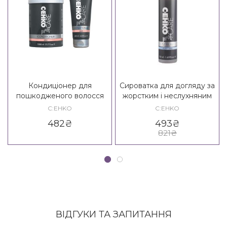
Кондиціонер для
Сироватка для догляду за
пошкодженого волосся
жорстким і неслухняним
C:EHKO Care Prof. SOS
волоссям C:EHKO Care
C:EHKO
C:EHKO
Conditioner
Prof. Glattung Serum
482
₴
493
₴
821
₴
ВІДГУКИ ТА ЗАПИТАННЯ