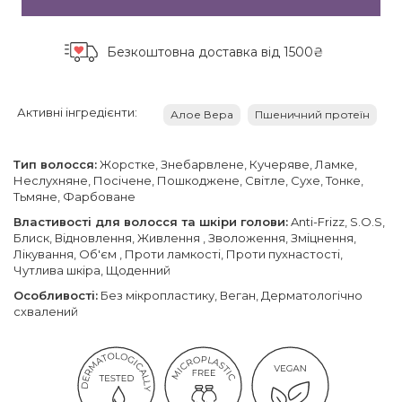
Безкоштовна доставка
від 1500₴
Активні інгредієнти:
Алое Вера
Пшеничний протеїн
Тип волосся:
Жорстке, Знебарвлене, Кучеряве, Ламке,
Неслухняне, Посічене, Пошкоджене, Світле, Сухе, Тонке,
Тьмяне, Фарбоване
Властивості для волосся та шкіри голови:
Anti-Frizz, S.O.S,
Блиск, Відновлення, Живлення , Зволоження, Зміцнення,
Лікування, Об'єм , Проти ламкості, Проти пухнастості,
Чутлива шкіра, Щоденний
Особливості:
Без мікропластику, Веган, Дерматологічно
схвалений