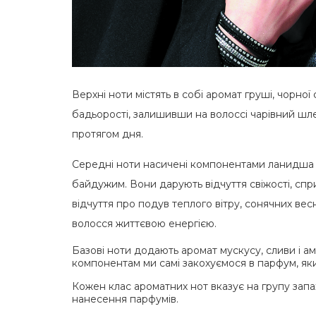
Верхні ноти містять в собі аромат груші, чорно
бадьорості, залишивши на волоссі чарівний шл
протягом дня.
Середні ноти насичені компонентами ланидша і 
байдужим. Вони дарують відчуття свіжості, сп
відчуття про подув теплого вітру, сонячних вес
волосся життєвою енергією.
Базові ноти додають аромат мускусу, сливи і ам
компонентам ми самі закохуємося в парфум, яки
Кожен клас ароматних нот вказує на групу запахі
нанесення парфумів.