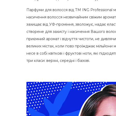
Парфуми для волосся від ТМ ING Professional ма
насичення волосся незвичайним свіжим ароматом,
захищає від УФ-проміння, зволожує, надає елас
створене для захисту і насичення Вашого волосс
приємний аромат і відчуття чистоти, не дивля
великих містах, коли повз проїжджає мільйони
несе в собі квіткові і фруктові ноти, які підходят
три класи: верхні, середні і базові.