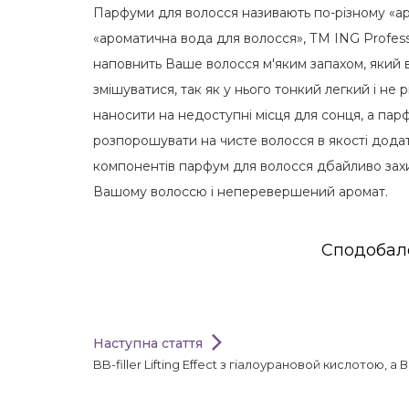
Парфуми для волосся називають по-різному «а
«ароматична вода для волосся», ТМ ING Professi
наповнить Ваше волосся м'яким запахом, який
змішуватися, так як у нього тонкий легкий і 
наносити на недоступні місця для сонця, а пар
розпорошувати на чисте волосся в якості додат
компонентів парфум для волосся дбайливо захищ
Вашому волоссю і неперевершений аромат.
Сподобало
Наступна стаття
BB-filler Lifting Effect з гіалоурановой кислотою, а