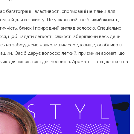
є багатогранні властивості, спрямовані не тільки для
 а й для їх захисту. Це унікальний засіб, який живить,
тичність, блиск і природний вигляд волоссю. Спеціально
я, щоб надати легкості, свіжості, зберігаючи весь день
чись на забруднене навколишнє середовище, особливо в
 машин. Засіб дарує волоссю легкий, приємний аромат, що
ь як для жінок, так і для чоловіків. Ароматні ноти діляться на