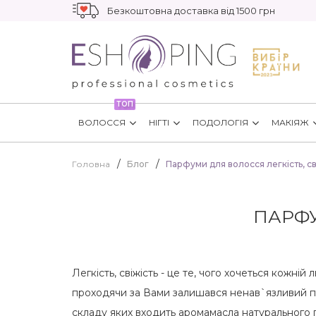
Безкоштовна доставка від 1500 грн
ТОП
ВОЛОССЯ
НІГТІ
ПОДОЛОГІЯ
МАКІЯЖ
Головна
Блог
Парфуми для волосся легкість, св
ПАРФУ
Легкість, свіжість - це те, чого хочеться кожні
проходячи за Вами залишався ненав`язливий п
складу яких входить аромамасла натурального