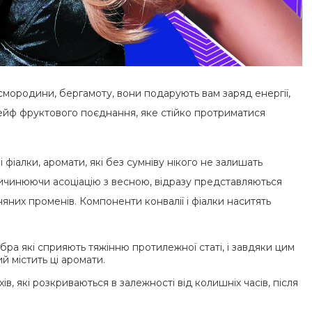
ї смородини, бергамоту, вони подарують вам заряд енергії,
ейф фруктового поєднання, яке стійко протриматися
фіалки, аромати, які без сумніву нікого не залишать
ричинюючи асоціацію з весною, відразу представляються
няних променів. Компоненти конвалії і фіалки наситять
бра які сприяють тяжінню протилежної статі, і завдяки цим
й містить ці аромати.
в, які розкриваються в залежності від колишніх часів, після