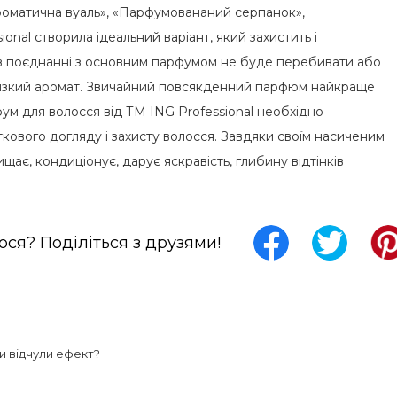
роматична вуаль», «Парфумовананий серпанок»,
onal створила ідеальний варіант, який захистить і
 в поєднанні з основним парфумом не буде перебивати або
не різкий аромат. Звичайний повсякденний парфюм найкраще
фум для волосся від ТМ ING Professional необхідно
кового догляду і захисту волосся. Завдяки своїм насиченим
ає, кондиціонує, дарує яскравість, глибину відтінків
ся? Поділіться з друзями!
 Ви відчули ефект?