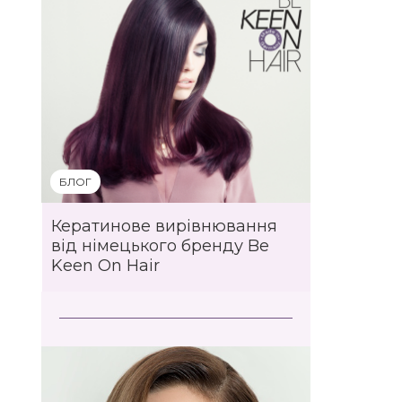
БЛОГ
Кератинове вирівнювання
від німецького бренду Be
Keen On Hair