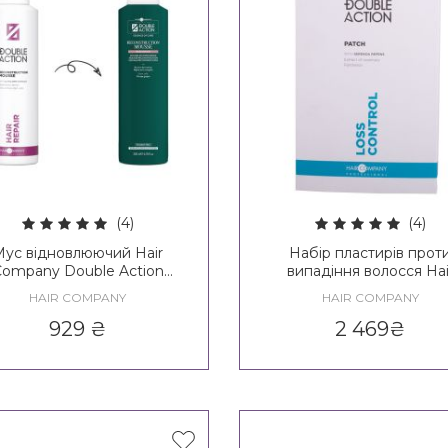
(4)
(4)
Мус відновлюючий Hair
Набір пластирів прот
ompany Double Action
випадіння волосся Hai
Reconstruction Mousse
Company Double Action 
HAIR COMPANY
HAIR COMPANY
Control Patch
929
₴
2 469
₴