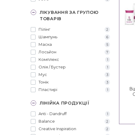
ЛІКУВАННЯ ЗА ГРУПОЮ
ТОВАРІВ
Пілінг
2
Шампунь
6
Маска
5
Лосьйон
7
Комплекс
1
Олія / Бустер
1
Мус
3
Тонік
3
Ві
Пластирі
1
C
Re
ЛІНІЙКА ПРОДУКЦІЇ
Anti - Dandruff
1
Balance
2
Creative Inspiration
2