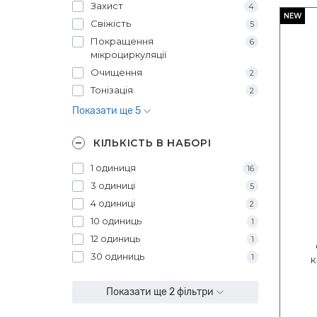
Захист
4
NEW
Свіжість
5
Покращення
6
мікроциркуляції
Очищення
2
Тонізація
2
Показати ще 5
КІЛЬКІСТЬ В НАБОРІ
1 одиниця
16
3 одиниці
5
4 одиниці
2
10 одиниць
1
12 одиниць
1
30 одиниць
1
к
In
De
Показати ще 2 фільтри
Insp