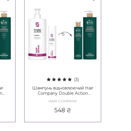
(3)
ir
Шампунь відновлюючий Hair
on
Company Double Action
Mask
Regenerate Hair Repair
HAIR COMPANY
Shampoo
548
₴