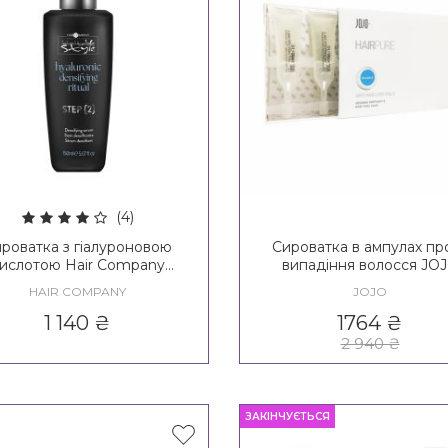
(4)
роватка з гіалуроновою
Сироватка в ампулах пр
ислотою Hair Company
випадіння волосся JO
imitable Style Hyaluronic
Balance Anti Hair Loss Vi
HAIR COMPANY
JOJO
nsifying Serum / Creative
spiration Filler Plump Up
1 140
₴
1764
₴
Serum
2 940
₴
ЗАКІНЧУЄТЬСЯ