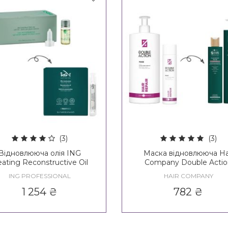
(3)
(3)
Відновлююча олія ING
Маска відновлююча Ha
eating Reconstructive Oil
Company Double Acti
Regenerate Hair Repair 
ING PROFESSIONAL
HAIR COMPANY
1 254
₴
782
₴