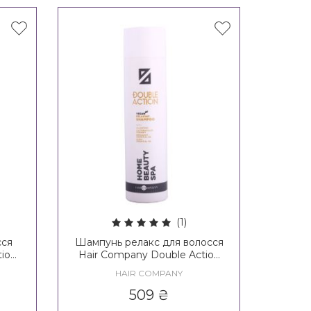
(1)
сся
Шампунь релакс для волосся
tion
Hair Company Double Action
ing
Home Beauty SPA Relaxing
HAIR COMPANY
Shampoo
509
₴