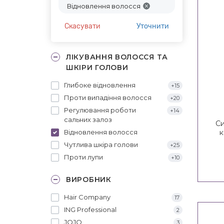
Відновлення волосся
Скасувати
Уточнити
ЛІКУВАННЯ ВОЛОССЯ ТА
ШКІРИ ГОЛОВИ
Глибоке відновлення
+15
Проти випадіння волосся
+20
Регулювання роботи
+14
сальних залоз
Си
Відновлення волосся
к
In
Чутлива шкіра голови
+25
De
Проти лупи
+10
In
ВИРОБНИК
Hair Company
17
ING Professional
2
JOJO
3