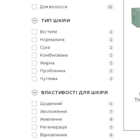
Для волосся
22
ТИП ШКІРИ
Всі типи
2
Нормальна
2
Суха
2
Комбінована
2
Жирна
2
Проблемна
2
Чутлива
2
ВЛАСТИВОСТІ ДЛЯ ШКІРИ
Tr
Щоденний
4
Зволоження
7
Живлення
8
Регенерація
5
Відновлення
6