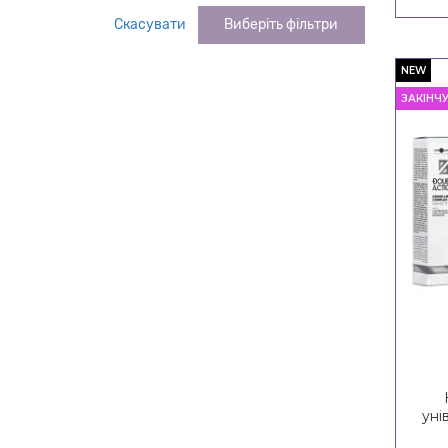
Скасувати
Виберіть фільтри
NEW
ЗАКІНЧ
уні
Do