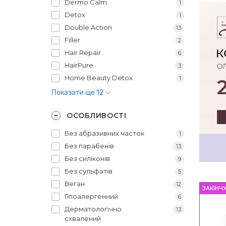
Dermo Calm
1
Detox
1
Double Action
13
Filler
2
Hair Repair
6
HairPure
3
Home Beauty Detox
1
Показати ще 12
ОСОБЛИВОСТІ
Без абразивних часток
1
Без парабенів
13
Без силіконів
9
Без сульфатів
5
Веган
12
ЗАКІНЧ
Гіпоалергенний
6
Дерматологічно
13
схвалений