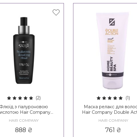
(2)
(1)
Флюїд з гіалуроновою
Маска релакс для воло
ислотою Hair Company
Hair Company Double Ac
imitable Style Hyaluronic
Home Beauty SPA Relax
HAIR COMPANY
HAIR COMPANY
nsifying Fluid / Creative
Mask
iration Filler Plump Up Fluid
888
₴
761
₴