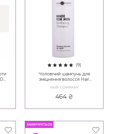
(9)
оти
Чоловічий шампунь для
JO
зміцнення волосся Hair
als
Company Made For Men
HAIR COMPANY
Reinforcing Shampoo
464
₴
ЗАКІНЧУЄТЬСЯ