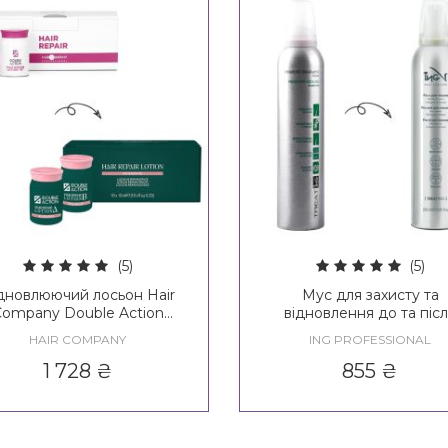
(5)
(5)
дновлюючий лосьон Hair
Мус для захисту та
ompany Double Action
відновлення до та піс
construction/Regenerate
процедур ING Treating P
HAIR COMPANY
ING PROFESSIONAL
Hair Repair Lotion А + В
Post Mousse
1 728
₴
855
₴