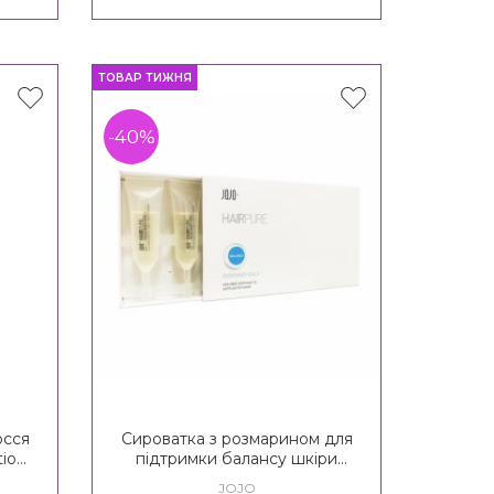
ТОВАР ТИЖНЯ
-40%
осся
Сироватка з розмарином для
tion
підтримки балансу шкіри
ing
голови JOJO Balance
JOJO