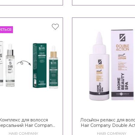
УЄТЬСЯ
Комплекс для волосся
Лосьйон релакс для вол
версальний Hair Company
Hair Company Double Ac
uble Action Ritual Cross-
Home Beauty Spa Relax
HAIR COMPANY
HAIR COMPANY