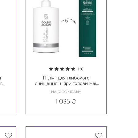
(4)
и
Піілінг для глибокого
r
очищення шкіри голови Hair
Loss
Company Double Action Ritual
HAIR COMPANY
Scalp Preparer
1 035
₴