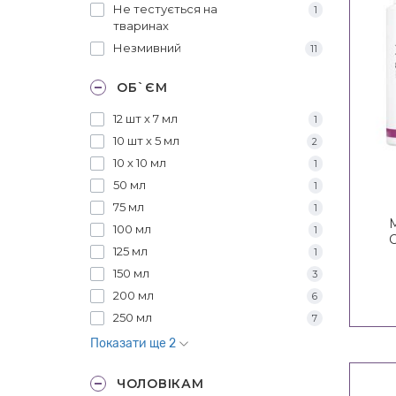
Не тестується на
1
тваринах
Незмивний
11
ОБ`ЄМ
12 шт х 7 мл
1
10 шт х 5 мл
2
10 х 10 мл
1
50 мл
1
75 мл
1
100 мл
1
C
125 мл
1
150 мл
3
200 мл
6
250 мл
7
Показати ще 2
ЧОЛОВІКАМ