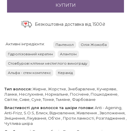
КУПИТИ
Безкоштовна доставка
від 1500₴
Активні інгредієнти:
Пантенол
Олія Жожоба
Гідролізований кератин
Алантоїн
Стовбурові клітини нестиглого винограду
Альфа - стем комплекс
Керамід
Тип волосся:
Жирне, Жорстке, Знебарвлене, Кучеряве,
Ламке, Неслухняне, Нормальне, Посічене, Пошкоджене,
Світле, Сиве, Сухе, Тонке, Тьмяне, Фарбоване
Властивості для волосся та шкіри голови:
Anti - Agening,
Anti-Frizz, S.O.S, Блиск, Відновлення, Живлення , Зволоження,
Зміцнення, Лікування, Об'єм , Проти ламкості, Розгладження ,
Чутлива шкіра