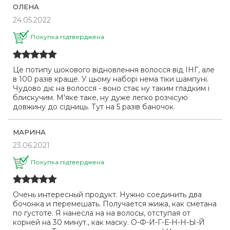
ОЛЕНА
24.05.2022
Покупка підтверджена
Це потипу шокового відновлення волосся від ІНГ, але
в 100 разів краще. У цьому наборі нема тіки шампуні.
Чудово діє на волосся - воно стає ну таким гладким і
блискучим. М'яке таке, ну дуже легко розчісую
довжину до сідниць. Тут на 5 разів баночок.
МАРИНА
23.06.2021
Покупка підтверджена
Очень интересный продукт. Нужно соединить два
бочонка и перемешать. Получается жижа, как сметана
по густоте. Я нанесла на на волосы, отступая от
корней на 30 минут., как маску. О-Ф-И-Г-Е-Н-Н-Ы-Й