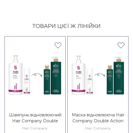
ТОВАРИ ЦІЄЇ Ж ЛІНІЙКИ
Шампунь відновлюючий
Маска відновлююча Hair
Hair Company Double
Company Double Action
Action Regenerate Hair
Regenerate Hair Repair
Hair Company
Hair Company
Repair Shampoo
Mask