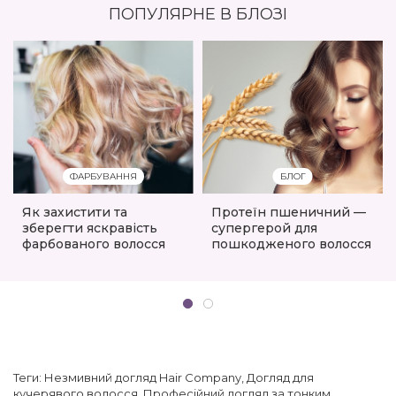
ПОПУЛЯРНЕ В БЛОЗІ
ФАРБУВАННЯ
БЛОГ
Як захистити та
Протеїн пшеничний —
зберегти яскравість
супергерой для
фарбованого волосся
пошкодженого волосся
Теги:
Незмивний догляд Hair Company
,
Догляд для
кучерявого волосся
,
Професійний догляд за тонким