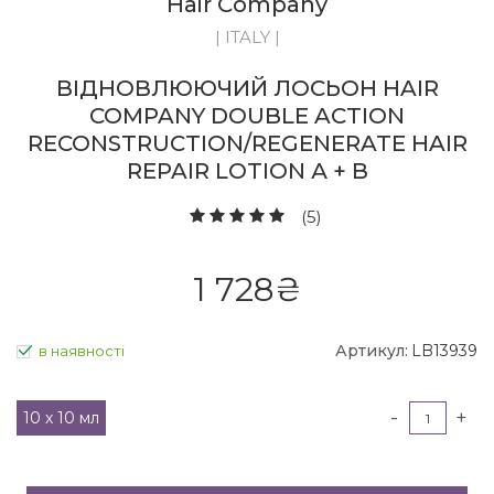
Hair Company
| ITALY |
ВІДНОВЛЮЮЧИЙ ЛОСЬОН HAIR
COMPANY DOUBLE ACTION
RECONSTRUCTION/REGENERATE HAIR
REPAIR LOTION А + В
(5)
1 728
₴
Артикул:
LB13939
в наявності
-
+
10 х 10 мл