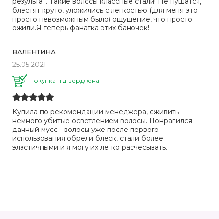
результат. Такие волосы классные стали! Не пушатся,
блестят круто, уложились с легкостью (для меня это
просто невозможным было) ощущение, что просто
ожили.Я теперь фанатка этих баночек!
ВАЛЕНТИНА
25.05.2021
Покупка підтверджена
Купила по рекомендации менеджера, оживить
немного убитые осветлением волосы. Понравился
данный мусс - волосы уже после первого
использования обрели блеск, стали более
эластичными и я могу их легко расчесывать.