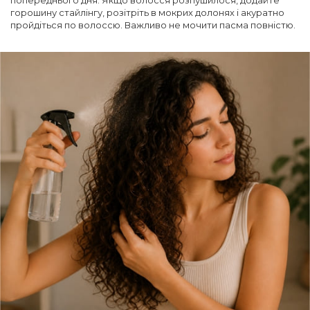
попереднього дня. Якщо волосся розпушилося, додайте
горошину стайлінгу, розітріть в мокрих долонях і акуратно
пройдіться по волоссю. Важливо не мочити пасма повністю.