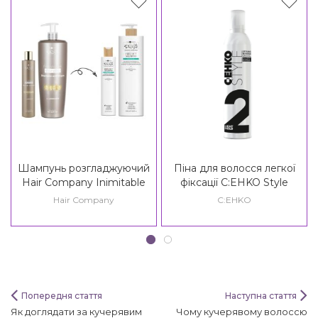
Шампунь розгладжуючий
Піна для волосся легкої
Hair Company Inimitable
фіксації C:EHKO Style
Style Frizz Stopper
Crystal Styling Mousse 2*
Hair Company
C:EHKO
Shampoo / Creative
Inspiration Twist N'Curl Frizz
Out Shampoo
Попередня стаття
Наступна стаття
Як доглядати за кучерявим
Чому кучерявому волоссю