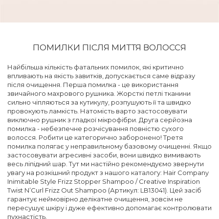
ПОМИЛКИ ПІСЛЯ МИТТЯ ВОЛОССЯ
Найбільша кількість фатальних помилок, які критично
впливають на якість завитків, допускається саме відразу
після очищення. Перша помилка - це використання
звичайного махрового рушника. Жорсткі петлі тканини
сильно чіпляються за кутикулу, розпушують її та швидко
провокують ламкість. Натомість варто застосовувати
виключно рушник з гладкої мікрофібри. Друга серйозна
помилка - небезпечне розчісування повністю сухого
волосся. Робити це категорично заборонено! Третя
помилка полягає у неправильному базовому очищенні. Якщо
застосовувати агресивні засоби, вони швидко вимивають
весь ліпідний шар. Тут ми настійно рекомендуємо звернути
увагу на розкішний продукт з нашого каталогу: Hair Company
Inimitable Style Frizz Stopper Shampoo / Creative Inspiration
Twist N’Curl Frizz Out Shampoo (Артикул: LB13041). Цей засіб
гарантує неймовірно делікатне очищення, зовсім не
пересушує шкіру і дуже ефективно допомагає контролювати
пухнастість.