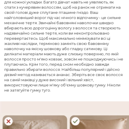
для кожної укладки. Багато дівчат навіть не уявляють, як
спати з кучерявим волоссям, щоб на ранок не отримати на
своїй голові дуже сплутане пташине гніздо. Ваш
найголовніший ворог під час нічного відпочинку - це сильне
механічне тертя. Звичайні бавовняні наволочки швидко
вбирають всю дорогоцінну вологу з волосся та створюють
надзвичайно сильне тертя, коли ви неконтрольовано
перевертаєтесь. Щоб максимально мінімізувати всі ці
жахливі наслідки, терміново замініть свою бавовняну
наволочку на якісну шовкову або гладку сатинову. Ці
делікатні матеріали мають дуже слизьку поверхню, по якій
волосся просто м'яко ковзає, зовсім не пошкоджуючись і не
плутаючись. Крім того, перед сном необхідно завжди
правильно збирати волосся. Найбільш популярний і дійсно
дієвий метод називається ананас. Зберіть все своє волосся
на самій маківці у дуже високий і вільний хвіст,
використовуючи лише м'яку об'ємну шовкову гумку. Ніколи
не затягуйте гумку туго.