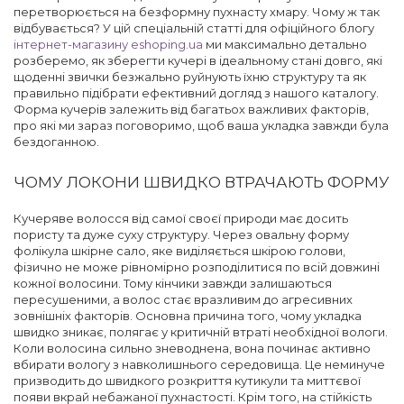
перетворюється на безформну пухнасту хмару. Чому ж так
відбувається? У цій спеціальній статті для офіційного блогу
інтернет-магазину eshoping.ua
ми максимально детально
розберемо, як зберегти кучері в ідеальному стані довго, які
щоденні звички безжально руйнують їхню структуру та як
правильно підібрати ефективний догляд з нашого каталогу.
Форма кучерів залежить від багатьох важливих факторів,
про які ми зараз поговоримо, щоб ваша укладка завжди була
бездоганною.
ЧОМУ ЛОКОНИ ШВИДКО ВТРАЧАЮТЬ ФОРМУ
Кучеряве волосся від самої своєї природи має досить
пористу та дуже суху структуру. Через овальну форму
фолікула шкірне сало, яке виділяється шкірою голови,
фізично не може рівномірно розподілитися по всій довжині
кожної волосини. Тому кінчики завжди залишаються
пересушеними, а волос стає вразливим до агресивних
зовнішніх факторів. Основна причина того, чому укладка
швидко зникає, полягає у критичній втраті необхідної вологи.
Коли волосина сильно зневоднена, вона починає активно
вбирати вологу з навколишнього середовища. Це неминуче
призводить до швидкого розкриття кутикули та миттєвої
появи вкрай небажаної пухнастості. Крім того, на стійкість