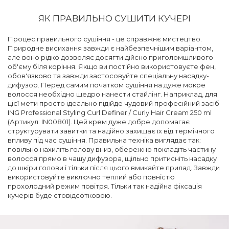
ЯК ПРАВИЛЬНО СУШИТИ КУЧЕРІ
Процес правильного сушіння - це справжнє мистецтво.
Природне висихання завжди є найбезпечнішим варіантом,
але воно рідко дозволяє досягти дійсно приголомшливого
об'єму біля коріння. Якщо ви постійно використовуєте фен,
обов'язково та завжди застосовуйте спеціальну насадку-
дифузор. Перед самим початком сушіння на дуже мокре
волосся необхідно щедро нанести стайлінг. Наприклад, для
цієї мети просто ідеально підійде чудовий професійний засіб
ING Professional Styling Curl Definer / Curly Hair Cream 250 ml
(Артикул: IN00801). Цей крем дуже добре допомагає
структурувати завитки та надійно захищає їх від термічного
впливу під час сушіння. Правильна техніка виглядає так:
повільно нахиліть голову вниз, обережно покладіть частину
волосся прямо в чашу дифузора, щільно притисніть насадку
до шкіри голови і тільки після цього вмикайте прилад. Завжди
використовуйте виключно теплий або повністю
прохолодний режим повітря. Тільки так надійна фіксація
кучерів буде стовідсотковою.