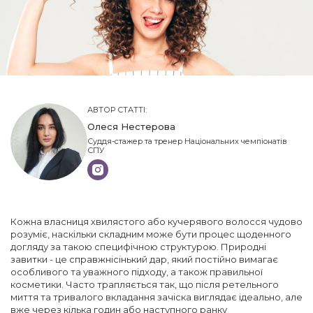
АВТОР СТАТТІ:
Олеся Нестерова
Суддя-стажер та тренер Національних чемпіонатів
СПУ
Кожна власниця хвилястого або кучерявого волосся чудово
розуміє, наскільки складним може бути процес щоденного
догляду за такою специфічною структурою. Природні
завитки - це справжнісінький дар, який постійно вимагає
особливого та уважного підходу, а також правильної
косметики. Часто трапляється так, що після ретельного
миття та тривалого вкладання зачіска виглядає ідеально, але
вже через кілька годин або наступного ранку