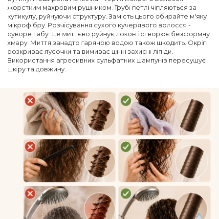
жорстким махровим рушником. Грубі петлі чіпляються за
кутикулу, руйнуючи структуру. Замість цього обирайте м'яку
мікрофібру. Розчісування сухого кучерявого волосся -
суворе табу. Це миттєво руйнує локон і створює безформну
хмару. Миття занадто гарячою водою також шкодить. Окріп
розкриває лусочки та вимиває цінні захисні ліпіди.
Використання агресивних сульфатних шампунів пересушує
шкіру та довжину.