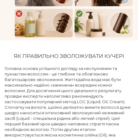
ЯК ПРАВИЛЬНО ЗВОЛОЖУВАТИ КУЧЕРІ
Головна основа успішного догляду за неслухняним та
пухнастим волоссям - це глибоке та обов'язково
багатошарове зволоження. Життєдайна вода має бути
максимально надійно «замкнена» всередині кожної
волосини. Для досягнення цього ідеального результату
провідні експерти наполегливо рекомендують
застосовувати популярний метод LOC (Liquid, Oil, Cream).
Спочатку на вологе, щойно делікатно вимите волосся дуже
щедро наноситься інтенсивний зволожуючий незмивний
засіб (Liquid - спеціальна рідина або легкий спрей). Цей
перший базовий крок швидко наповнює спраглі пасма
необхідною вологою. Потім другим етапом
використовується якісна косметична олійка (Oil), яка