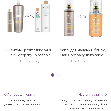
Шампунь розгладжуючий
Краплі для надання блиску
Hair Company Inimitable
Hair Company Inimitable
Style Frizz Stopper
Style Illuminating Drops /
Hair Company
Hair Company
Shampoo / Creative
Creative Inspiration Must
Inspiration Twist N'Curl Frizz
Have Light Drops
Out Shampoo
Попередня стаття
Наступна стаття
Нюдовий педикюр:
Як доглядати за кучерявим
універсальні варіанти
волоссям: повний гід без
пухнастості та сухості