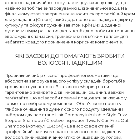
створює надзвичайно тонку, але міцну захисну плівку, що
надійно запобігає випаровуванню цієї живильної води. На
фінальному етапі завершення наноситься професійний крем
для укладання (Cream), який додатково розгладжує відкриту
кутикулу та фіксує пружний завиток. Крім цієї щоденної
рутини, мінімум раз на тиждень необхідно робити інтенсивно
зволожуючі спа-маски, тримаючи їх під м'яким теплом для
набагато кращого проникнення корисних компонентів.
ЯКІ ЗАСОБИ ДОПОМАГАЮТЬ ЗРОБИТИ
ВОЛОССЯ ГЛАДКІШИМ
Правильний вибір якісної професійної косметики - це
абсолютна запорука вашого успіху у складній боротьбі з
хронічною пухнастістю. В каталозі eshoping.ua ви
гарантовано знайдете дієві інноваційні рішення. Завжди
пам'ятайте, що всі засоби повинні працювати виключно у
грамотно підібраному комплексі. Обов'язково почніть
глибоке очищення з дуже якісного продукту. Ідеальним
вибором для вас стане Hair Company Inimitable Style Frizz
Stopper Shampoo / Creative Inspiration Twist N’Curl Frizz Out
Shampoo (Артикул: LB13041) - це високоефективний
професійний шампунь для інтенсивного розгладження
волосся, який надзвичайно м'яко очищає шкіру голови,