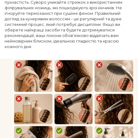
пухнастість. Суворо уникайте стрижок з використанням
філірувальних ножиць, які пошкоджують зріз кінчиків. Не
ігноруйте термозахист при сушінні феном. Правильний
догляд за кучерявим волоссям - це регулярний та дуже
системний процес, який потребує дисципліни. Якщо ви
оберете найкращі засоби та будете дотримуватися
рекомендацій, ваші локони обов'язково віддячать вам
неймовірним блиском, ідеальною гладкістю та красою
кожного дня.