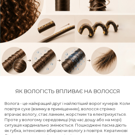
ЯК ВОЛОГІСТЬ ВПЛИВАЄ НА ВОЛОССЯ
Волога - це найкращий друг і найлютіший ворог кучерів. Коли
повітря сухе (взимку в приміщеннях), волосся стрімко
втрачає вологу, стає ламким, жорстким та електризується.
Проте у вологому середовищі (під час дощу або на морі)
ситуація кардинально змінюється. Пошкоджені пасма діють
як губка, інтенсивно вбираючи вологу з повітря. Кератинові