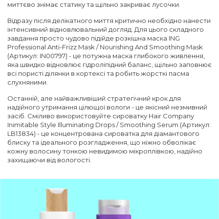
миттєво знімає статику та щільно закриває лусочки.
Відразу після делікатного миття критично необхідно нанести
інтенсивний відновлювальний догляд. Для цього складного
завдання просто чудово підійде розкішна маска ING
Professional Anti-Frizz Mask / Nourishing And Smoothing Mask
(Артикул: IN00797) - це потужна маска глибокого живлення,
яка швидко відновлює гідроліпідний баланс, щільно заповнює
всі пористі ділянки в кортексі та робить жорсткі пасма
слухняними.
Останній, але найважливіший стратегічний крок для
надійного утримання цілющої вологи - це якісний незмивний
засіб. Сміливо використовуйте сироватку Hair Company
Inimitable Style Illuminating Drops / Smoothing Serum (Артикул:
LB13834) - це концентрована сироватка для діамантового
блиску та ідеального розгладження, що ніжно обволікає
кожну волосину тонкою невидимою мікроплівкою, надійно
захищаючи від вологості.