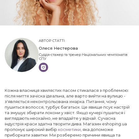
АВТОР СТАТТІ:
Олеся Нестерова
Суддя-стажер та тренер Національних чемпіонатів
СПУ
Кожна власниця хвилястих пасом стикалася з проблемою:
після миття зачіска ідеальна, але варто вийти на вулицю -
з'являється неконтрольована хмарка. Питання, чому
пушиться волосся, турбує багатьох. Це явище псує настрій
та змушує збирати локони у хвіст. Якщо кучері пушаться і
виглядають неохайно, не впадайте у відчай. Сучасна
індустрія краси здатна творити дива. Магазин eshoping.ua
пропонує широкий вибір
косметики
, яка допоможе
приборкати завитки. Ми розберемо причини явища та