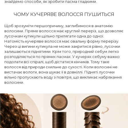
знайдемо способи, як зробити пасма гладкими.
ЧОМУ КУЧЕРЯВЕ ВОЛОССЯ ПУШИТЬСЯ
Щоб зрозуміти першопричину, заглибимося в анатомію
волосини. Пряме волосся має круглий переріз, що дозволяє
лусочкам кутикули щільно прилягати одна до одної.
Натомість кучеряве волосся має овальну форму перерізу.
Через ці вигини кутикула не може закритися рівно, лусочки
залишаються піднятими. Крім того, природний себум легко
розподіляється по прямих пасмах. У кучерях себуму важко
подолати всі спіралі, щоб дістатися кінчиків. Тому таке
волосся від природи схильне до сухості. Коли волосині не
вистачає вологи, вона шукає її в довкіллі. Підняті лусочки
вільно пропускають воду з повітря, що викликає набрякання
волосини.