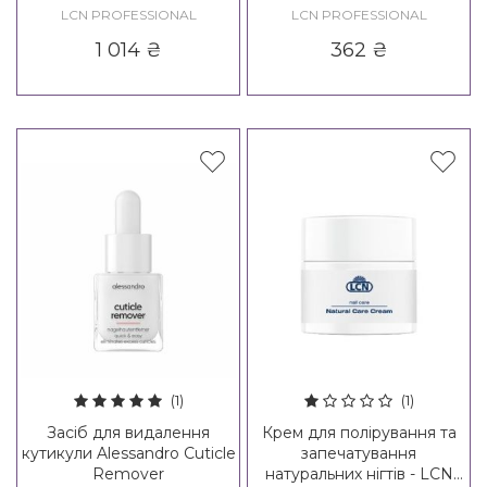
Diamond Base Nail Care
LCN PROFESSIONAL
LCN PROFESSIONAL
White
1 014
₴
362
₴
(1)
(1)
Засіб для видалення
Крем для полірування та
кутикули Alessandro Cuticle
запечатування
Remover
натуральних нігтів - LCN