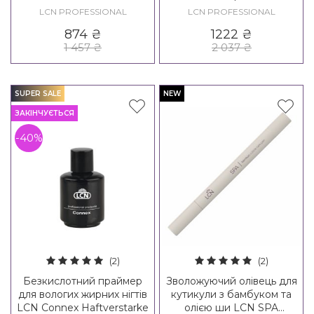
Bondique - UV-Aufbau-Gel
LCN PROFESSIONAL
LCN PROFESSIONAL
874
₴
1222
₴
1 457
₴
2 037
₴
SUPER SALE
NEW
ЗАКІНЧУЄТЬСЯ
-40%
(2)
(2)
Безкислотний праймер
Зволожуючий олівець для
для вологих жирних нігтів
кутикули з бамбуком та
LCN Connex Haftverstarke
олією ши LCN SPA