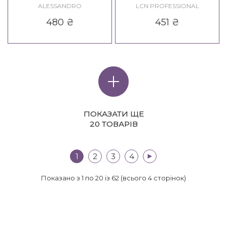
Natural Care Cream
ALESSANDRO
LCN PROFESSIONAL
480
₴
451
₴
ПОКАЗАТИ ЩЕ
20 ТОВАРІВ
1
2
3
4
>|
Показано з 1 по 20 із 62 (всього 4 сторінок)