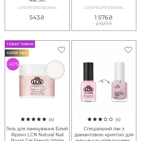
Nail Set
LCN PROFESSIONAL
LCN PROFESSIONAL
543
₴
1 576
₴
2 627
₴
ТОВАР ТИЖНЯ
SUPER SALE
-40%
(4)
(4)
Гель для ламінування Білий
Спеціальний лак з
Френч LCN Natural Nail
діамантовою крихтою для
Boost Gel French White
зміцнення нігтів рожевий