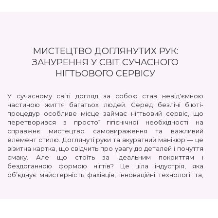
МИСТЕЦТВО ДОГЛЯНУТИХ РУК:
ЗАНУРЕННЯ У СВІТ СУЧАСНОГО
НІГТЬОВОГО СЕРВІСУ
У сучасному світі догляд за собою став невід'ємною
частиною життя багатьох людей. Серед безлічі б'юті-
процедур особливе місце займає нігтьовий сервіс, що
перетворився з простої гігієнічної необхідності на
справжнє мистецтво самовираження та важливий
елемент стилю. Доглянуті руки та акуратний манікюр — це
візитна картка, що свідчить про увагу до деталей і почуття
смаку. Але що стоїть за ідеальним покриттям і
бездоганною формою нігтів? Це ціла індустрія, яка
об’єднує майстерність фахівців, інноваційні технології та,
звісно, високоякісні матеріали.
СУЧАСНИЙ НІГТЬОВИЙ СЕРВІС: ВІД ГІГІЄНИ ДО
МИСТЕЦТВА