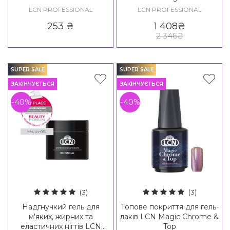
LCN PROFESSIONAL
LCN PROFESSIONAL
253
₴
1 408
₴
2 346
₴
SUPER SALE
SUPER SALE
ЗАКІНЧУЄТЬСЯ
ЗАКІНЧУЄТЬСЯ
-40%
-40%
(3)
(3)
Надгнучкий гель для
Топове покриття для гель-
м'яких, жирних та
лаків LCN Magic Chrome &
еластичних нігтів LCN
Top