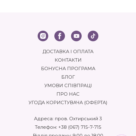
Еволюція нігтьового сервісу вражає: від класичного
обрізного манікюру до складних технік моделювання,
нарощування, зміцнення нігтьової пластини та створення
неймовірних дизайнів. Сучасний майстер — це не просто
виконавець, а художник і технолог в одній особі. Він
повинен мати глибокі знання анатомії та фізіології нігтя,
розбиратися в хімічному складі використовуваних засобів,
володіти різними техніками обробки кутикули й надання
ДОСТАВКА І ОПЛАТА
форми, а також стежити за останніми тенденціями в нейл-
арті. Робота потребує точності, акуратності, терпіння і
КОНТАКТИ
постійного професійного розвитку.
БОНУСНА ПРОГРАМА
ПРОФЕСІЙНА КОСМЕТИКА: ОСНОВА ЯКОСТІ ТА
БЛОГ
БЕЗПЕКИ
УМОВИ СПІВПРАЦІ
Ключовим фактором, що визначає якість, стійкість і
ПРО НАС
безпеку будь-якої процедури, є використання професійної
УГОДА КОРИСТУВАЧА (ОФЕРТА)
косметики для нігтьового сервісу. Це не просто гучні
слова. Продукти, розроблені спеціально для салонного
використання, кардинально відрізняються від мас-
Адреса: пров. Охтирський 3
маркету. Їх формули створюються з урахуванням
інтенсивного використання, необхідності забезпечення
Телефон:
+38 (067) 715-7-715
тривалої носки покриття, а також мінімізації ризиків для
Відділ продажу: 9:00 до 18:00
здоров’я нігтів і шкіри клієнта.