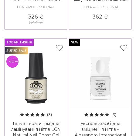
LCN Diamond Base Nail
LCN PROFESSIONAL
LCN PROFESSIONAL
Care Pink
326
₴
362
₴
544
₴
ТОВАР ТИЖНЯ
NEW
SUPER SALE
-40%
(3)
(3)
Гель з кератином для
Експрес-засіб для
ламінування нігтів LCN
зміцнення нігтів -
Natural Nail Boost Gel
Alessandro International