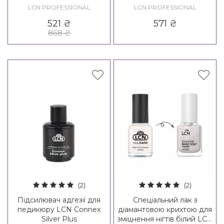
Bamboo Cuticle Care Pen
LCN PROFESSIONAL
LCN PROFESSIONAL
521
₴
571
₴
868
₴
(2)
(2)
Підсилювач адгезії для
Спеціальний лак з
педикюру LCN Connex
діамантовою крихтою для
Silver Plus
зміцнення нігтів білий LCN