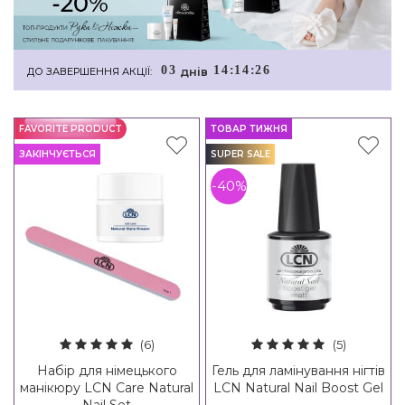
0
3
1
4
:
1
4
:
2
6
днiв
ДО ЗАВЕРШЕННЯ АКЦІЇ:
FAVORITE PRODUCT
ТОВАР ТИЖНЯ
ЗАКІНЧУЄТЬСЯ
SUPER SALE
-40%
(6)
(5)
Набір для німецького
Гель для ламінування нігтів
манікюру LCN Care Natural
LCN Natural Nail Boost Gel