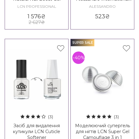
Express Nail Hardener
LCN PROFESSIONAL
ALESSANDRO
1 576
₴
523
₴
2 627
₴
SUPER SALE
-40%
(3)
(3)
Засіб для видалення
Моделюючий супергель
кутикули LCN Cuticle
для нігтів LCN Super Gel
Softener
Camouflage 3 in 1