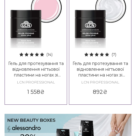
(14)
(7)
Гель для протезування та
Гель для протезування та
відновлення нігтьової
відновлення нігтьової
пластини на ногах зі
пластини на ногах зі
сріблом LCN WILDE-
сріблом LCN WILDE-
LCN PROFESSIONAL
LCN PROFESSIONAL
PEDIQUE Silver Plus, 10 ml
PEDIQUE Silver Plus, 5 ml
1 558
₴
892
₴