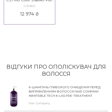
C:EHKO Color Stabilet Plus
Conditioner
C:EHKO
12 974
₴
ВІДГУКИ ПРО ОПОЛІСКУВАЧ ДЛЯ
ВОЛОССЯ
К-ШАМПУНЬ ГЛИБОКОГО ОЧИЩЕННЯ ПЕРЕД
ВИПРЯМЛЕННЯМ ВОЛОССЯ HAIR COMPANY
INIMITABLE TECH K-LISS PRE-TREATMENT
SHAMPOO
Hair Company