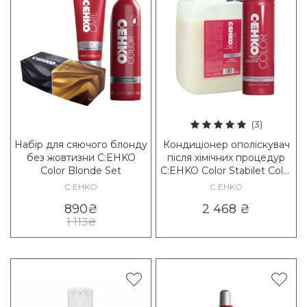
(3)
Набір для сяючого блонду
Кондиціонер ополіскувач
без жовтизни C:EHKO
після хімічних процедур
Color Blonde Set
C:EHKO Color Stabilet Color
Conditioner
C:EHKO
C:EHKO
890
₴
2 468
₴
1 113
₴