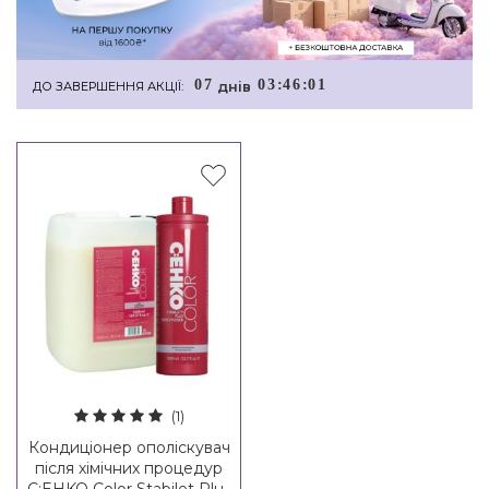
0
7
0
3
:
4
6
:
0
0
днiв
ДО ЗАВЕРШЕННЯ АКЦІЇ:
(1)
Кондиціонер ополіскувач
після хімічних процедур