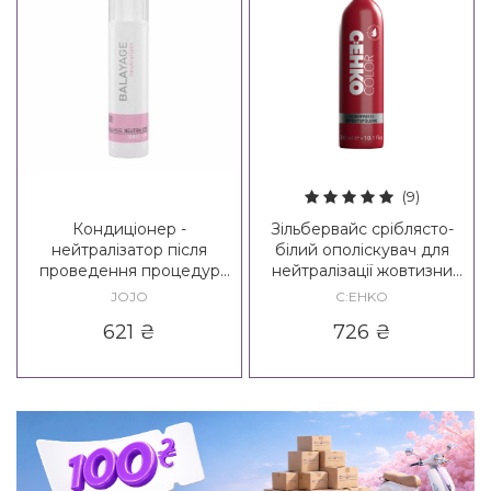
(9)
Кондиціонер -
Зільбервайс сріблясто-
нейтралізатор після
білий ополіскувач для
проведення процедур
нейтралізації жовтизни
JOJO Balayage System
C:EHKO Color Silberweiß
JOJO
C:EHKO
Neutralizer
Effektspulung NEW
621
₴
726
₴
Formula