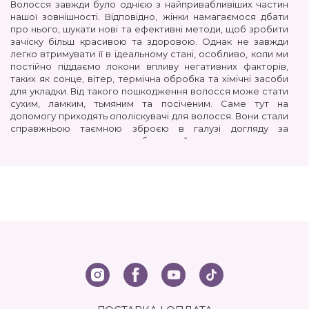
Волосся завжди було однією з найпривабливіших частин
нашої зовнішності. Відповідно, жінки намагаємося дбати
про нього, шукати нові та ефективні методи, щоб зробити
зачіску більш красивою та здоровою. Однак не завжди
легко втримувати її в ідеальному стані, особливо, коли ми
постійно піддаємо локони впливу негативних факторів,
таких як сонце, вітер, термічна обробка та хімічні засоби
для укладки. Від такого пошкодження волосся може стати
сухим, ламким, тьмяним та посіченим. Саме тут на
допомогу приходять ополіскувачі для волосся. Вони стали
справжньою таємною зброєю в галузі догляду за
волоссям та допомагають зберегти його красу.
Ополіскувач — спеціальний косметичний продукт,
призначений для використання після миття шампунем. Він
містить активні компоненти, які спрямовані на поліпшення
стану волосся та шкіри голови. Ополіскувачі можуть мати
різні функції та корисні властивості, такі як зволоження,
живлення, відновлення, захист від впливу негативних
факторів, підвищення об'єму та багато інших. Вони
допомагають відновити pH, зробити пасма більш
слухняними та блискучими.
ЯК ОБРАТИ ПРАВИЛЬНИЙ ОПОЛІСКУВАЧ ДЛЯ
ВОЛОССЯ?