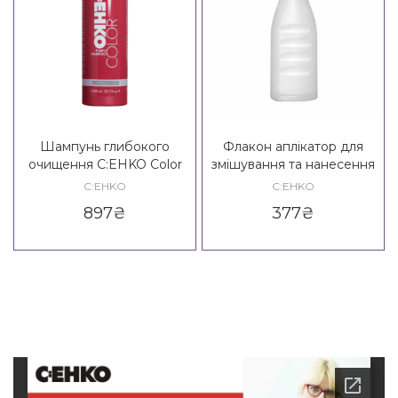
Шампунь глибокого
Флакон аплікатор для
очищення C:EHKO Color
змішування та нанесення
Purify Shampoo
сріблясто-білого
C:EHKO
C:EHKO
ополіскувача C:EHKO
897
₴
377
₴