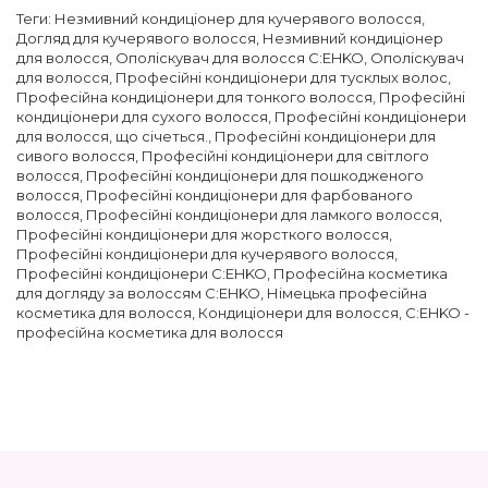
Теги:
Незмивний кондиціонер для кучерявого волосся
,
Догляд для кучерявого волосся
,
Незмивний кондиціонер
для волосся
,
Ополіскувач для волосся C:EHKO
,
Ополіскувач
для волосся
,
Професійні кондиціонери для тусклых волос
,
Професійна кондиціонери для тонкого волосся
,
Професійні
кондиціонери для сухого волосся
,
Професійні кондиціонери
для волосся, що січеться.
,
Професійні кондиціонери для
сивого волосся
,
Професійні кондиціонери для світлого
волосся
,
Професійні кондиціонери для пошкодженого
волосся
,
Професійні кондиціонери для фарбованого
волосся
,
Професійні кондиціонери для ламкого волосся
,
Професійні кондиціонери для жорсткого волосся
,
Професійні кондиціонери для кучерявого волосся
,
Професійні кондиціонери C:EHKO
,
Професійна косметика
для догляду за волоссям C:EHKO
,
Німецька професійна
косметика для волосся
,
Кондиціонери для волосся
,
C:EHKO -
професійна косметика для волосся