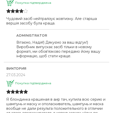
Покупка підтверджена
Чудовий засіб нейтралізує жовтизну. Але старіша
вершія засобу була краща.
ADMINISTRATOR
Вітаємо, Надія!) Дякуємо за ваш відгук!)
Виробник випускає засіб тільки в новому
форматі, ми обов'язково передамо йому вашу
інформацію, щоб стати краще.
ВИКТОРИЯ
27.03.2024
Покупка підтверджена
Я блондинка крашеная в аир тач, купила всю серию и
шампунь и маску и ополаскиватель, шампунь и маска
вообще не дали результа положительного в отличии
от этого ополаскивателя, я использовала чётко по