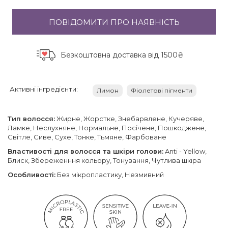
ПОВІДОМИТИ ПРО НАЯВНІСТЬ
Безкоштовна доставка
від 1500₴
Активні інгредієнти:
Лимон
Фіолетові пігменти
Тип волосся:
Жирне, Жорстке, Знебарвлене, Кучеряве,
Ламке, Неслухняне, Нормальне, Посічене, Пошкоджене,
Світле, Сиве, Сухе, Тонке, Тьмяне, Фарбоване
Властивості для волосся та шкіри голови:
Anti - Yellow,
Блиск, Збереженння кольору, Тонування, Чутлива шкіра
Особливості:
Без мікропластику, Незмивний