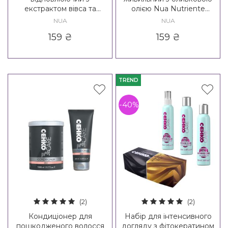
екстрактом вівса та
олією Nua Nutriente
насінням льону Nua
Balsamo
NUA
NUA
Ristrutturante Balsamo
159
₴
159
₴
TREND
-40%
(2)
(2)
Кондиціонер для
Набір для інтенсивного
пошкодженого волосся
догляду з фітокератином