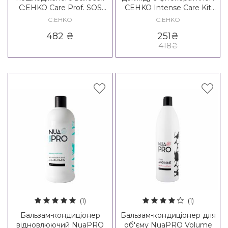
C:EHKO Care Prof. SOS
CEHKO Intense Care Kit
Conditioner
mini
C:EHKO
C:EHKO
482
₴
251
₴
418
₴
(1)
(1)
Бальзам-кондиціонер
Бальзам-кондиціонер для
відновлюючий NuaPRO
об'єму NuaPRO Volume