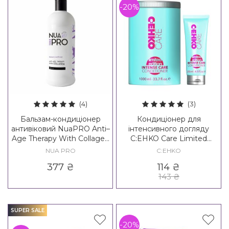
-20%
(4)
(3)
Бальзам-кондиціонер
Кондиціонер для
антивіковий NuaPRO Anti–
інтенсивного догляду
Age Therapy With Collagen
C:EHKO Care Limited
Balsam Conditioner New
Edition Intense Care
NUA PRO
C:EHKO
Formula
Conditioner
377
₴
114
₴
143
₴
SUPER SALE
-20%