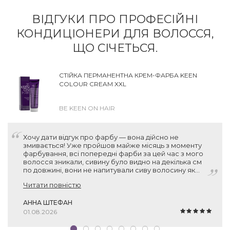
ВІДГУКИ ПРО ПРОФЕСІЙНІ
КОНДИЦІОНЕРИ ДЛЯ ВОЛОССЯ,
ЩО СІЧЕТЬСЯ.
СТІЙКА ПЕРМАНЕНТНА КРЕМ-ФАРБА KEEN
COLOUR CREAM XXL
BE KEEN ON HAIR
Хочу дати відгук про фарбу — вона дійсно не
змивається! Уже пройшов майже місяць з моменту
фарбування, всі попередні фарби за цей час з мого
волосся зникали, сивину було видно на декілька см
по довжині, вони не напитували сиву волосину як
слід. А ця фарба тримається! Нові волосинки без
Читати повністю
пігменту місцями відросли, звісно, але вся інша
поверхня залишається пофарбованою. Тому дуже
дякую вам за рекомендацію, фарба прекрасна!
АННА ШТЕФАН
01.08.2026