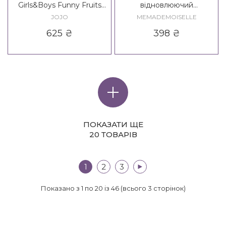
Girls&Boys Funny Fruits
відновлюючий
Conditioner
MeMademoiselle
JOJO
MEMADEMOISELLE
Renaissance Conditioner
625
₴
398
₴
leave-in
ПОКАЗАТИ ЩЕ
20 ТОВАРІВ
1
2
3
>|
Показано з 1 по 20 із 46 (всього 3 сторінок)