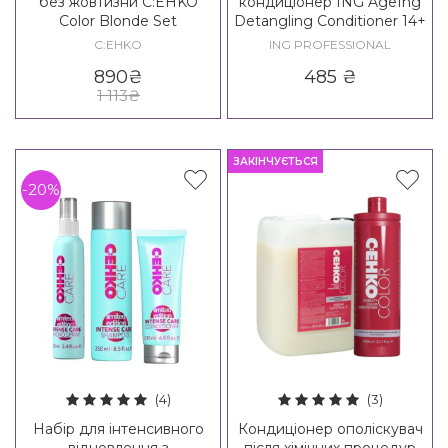
без жовтизни C:EHKO
кондиціонер ING AgeIng
Color Blonde Set
Detangling Conditioner 14+
C:EHKO
ING PROFESSIONAL
890
₴
485
₴
1 113
₴
ЗАКІНЧУЄТЬСЯ
-20%
(4)
(3)
Набір для інтенсивного
Кондиціонер ополіскувач
відновлення з
після хімічних процедур