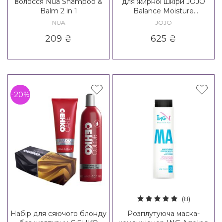
волосся Nua Shampoo &
для жирної шкіри JOJO
Balm 2 in 1
Balance Moisture
Conditioner
NUA
JOJO
209
₴
625
₴
-20%
(8)
Набір для сяючого блонду
Розплутуюча маска-