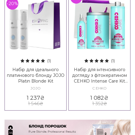
-20%
(1)
(1)
Набір для ідеального
Набір для інтенсивного
платинового блонду JOJO
догляду з фітокератином
Platin Blonde Kit
CEHKO Intense Care Kit
(BIG)
JOJO
C:EHKO
1 237
₴
1 082
₴
1 546
₴
1 352
₴