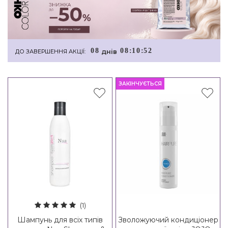
0
8
0
8
:
1
0
:
5
1
днiв
ДО ЗАВЕРШЕННЯ АКЦІЇ:
ЗАКІНЧУЄТЬСЯ
(1)
Шампунь для всіх типів
Зволожуючий кондиціонер