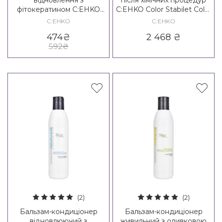
фітокератином C:EHKO
C:EHKO Color Stabilet Color
Intense Care Kit
Conditioner
C:EHKO
C:EHKO
474
₴
2 468
₴
592
₴
(2)
(2)
Бальзам-кондиціонер
Бальзам-кондиціонер
відновлюючий з
живильний з оливковою