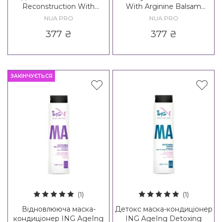
Reconstruction With
With Arginine Balsam
Keratin Balsam Conditioner
Conditioner New Formula
NUA PRO
NUA PRO
New Formula
377
₴
377
₴
ЗАКІНЧУЄТЬСЯ
(1)
(1)
Відновлююча маска-
Детокс маска-кондиціонер
кондиціонер ING AgeIng
ING AgeIng Detoxing