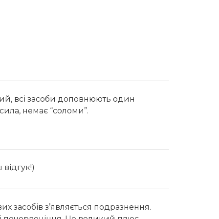
ний, всі засоби доповнюють один
сила, немає “соломи”.
 відгук!)
вих засобів з’являється подразнення.
, ні почервоніння. Це великий плюс.