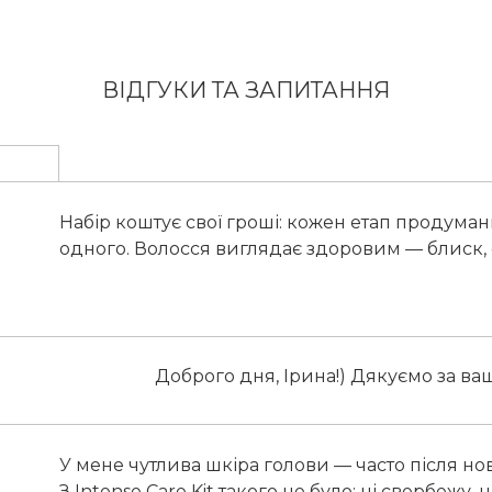
ВІДГУКИ ТА ЗАПИТАННЯ
Набір коштує свої гроші: кожен етап продума
одного. Волосся виглядає здоровим — блиск, 
Доброго дня, Ірина!) Дякуємо за ваш
У мене чутлива шкіра голови — часто після но
З Intense Care Kit такого не було: ні свербежу