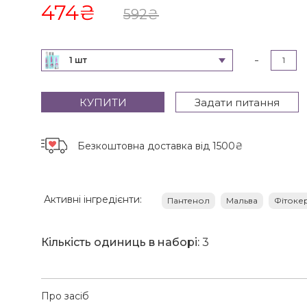
474
₴
592
₴
-
1 шт
КУПИТИ
Задати питання
Безкоштовна доставка
від 1500₴
Активні інгредієнти:
Пантенол
Мальва
Фітоке
Кількість одиниць в наборі:
3
Про засіб