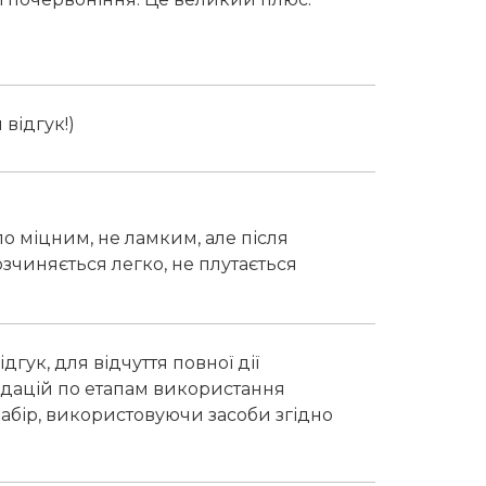
 відгук!)
ло міцним, не ламким, але після
озчиняється легко, не плутається
гук, для відчуття повної дії
дацій по етапам використання
набір, використовуючи засоби згідно