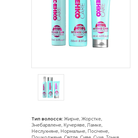
Тип волосся:
Жирне, Жорстке,
Знебарвлене, Кучеряве, Ламке,
Неслухняне, Нормальне, Посічене,
Пошкоджене, Світле, Сиве, Сухе, Тонке,