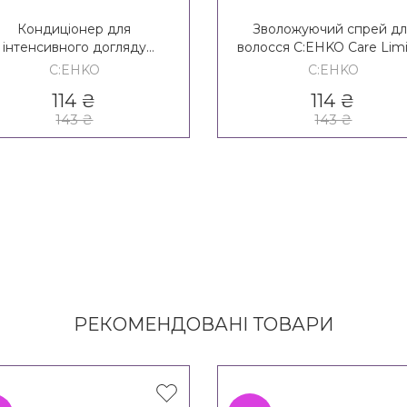
Кондиціонер для
Зволожуючий спрей дл
інтенсивного догляду
волосся C:EHKO Care Lim
EHKO Care Limited Edition
Edition Intense Care Hyd
C:EHKO
C:EHKO
Intense Care Conditioner
Spray
114
₴
114
₴
143
₴
143
₴
РЕКОМЕНДОВАНІ ТОВАРИ