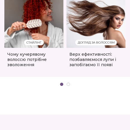
СТАЙЛІНГ
ДОГЛЯД ЗА ВОЛОССЯМ
Чому кучерявому
Верх ефективності:
волоссю потрібне
позбавляємося лупи і
зволоження
запобігаємо її появі