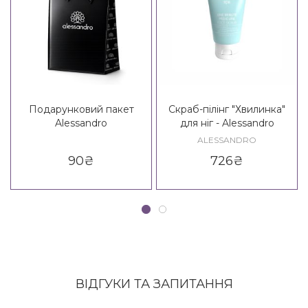
Подарунковий пакет
Скраб-пілінг "Хвилинка"
Alessandro
для ніг - Alessandro
International One Minute
ALESSANDRO
Pedicure Fusspeeling
90
₴
726
₴
ВІДГУКИ ТА ЗАПИТАННЯ