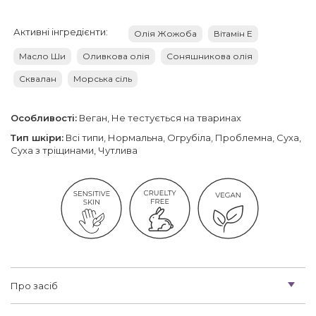
Активні інгредієнти:
Олія Жожоба
Вітамін Е
Масло Ши
Оливкова олія
Соняшникова олія
Сквалан
Морська сіль
Особливості:
Веган, Не тестується на тваринах
Тип шкіри:
Всі типи, Нормальна, Огрубіла, Проблемна, Суха,
Суха з тріщинами, Чутлива
Про засіб