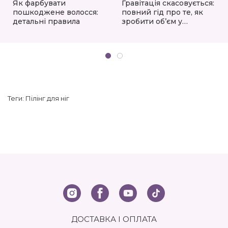
Як фарбувати
Гравітація скасовується:
пошкоджене волосся:
повний гід про те, як
детальні правила
зробити обʼєм у
коренях, який
тримається до вечора
Теги:
Пілінг для ніг
ДОСТАВКА І ОПЛАТА