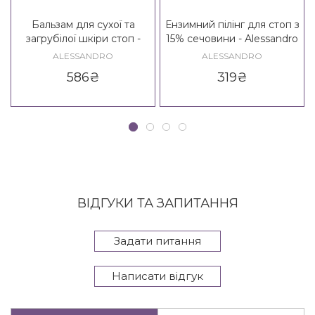
Бальзам для сухої та
Ензимний пілінг для стоп з
загрубілої шкіри стоп -
15% сечовини - Alessandro
Alessandro Heel Rescue
Repairing Foot Peeling 15%
ALESSANDRO
ALESSANDRO
Balm Callus Care
Urea
586
₴
319
₴
ВІДГУКИ ТА ЗАПИТАННЯ
Задати питання
Написати відгук