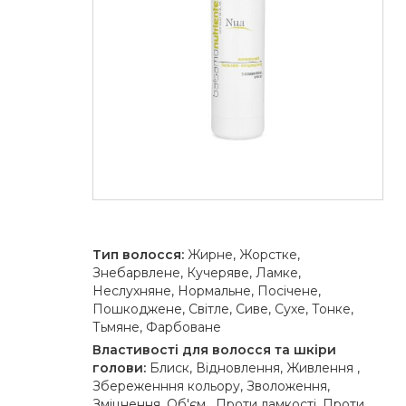
Тип волосся:
Жирне, Жорстке,
Знебарвлене, Кучеряве, Ламке,
Неслухняне, Нормальне, Посічене,
Пошкоджене, Світле, Сиве, Сухе, Тонке,
Тьмяне, Фарбоване
Властивості для волосся та шкіри
голови:
Блиск, Відновлення, Живлення ,
Збереженння кольору, Зволоження,
Зміцнення, Об'єм , Проти ламкості, Проти