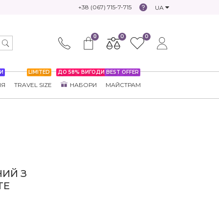
+38 (067) 715-7-715
UA
0
0
0
И
LIMITED
ДО 58% ВИГОДИ
BEST OFFER
НЯ
TRAVEL SIZE
НАБОРИ
МАЙСТРАМ
ИЙ З
TE