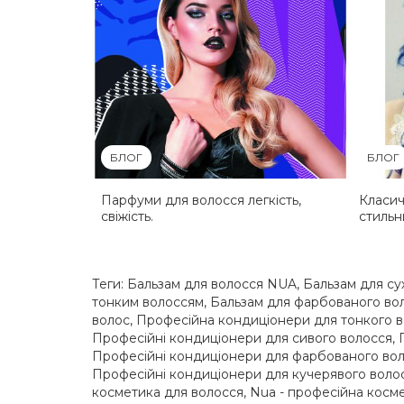
БЛОГ
БЛОГ
Парфуми для волосся легкість,
Класич
свіжість.
стильн
Теги:
Бальзам для волосся NUA
,
Бальзам для су
тонким волоссям
,
Бальзам для фарбованого во
волос
,
Професійна кондиціонери для тонкого 
Професійні кондиціонери для сивого волосся
,
Професійні кондиціонери для фарбованого во
Професійні кондиціонери для кучерявого воло
косметика для волосся
,
Nua - професійна косм