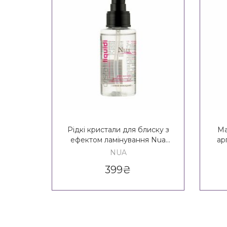
Рідкі кристали для блиску з
Ма
ефектом ламінування Nua
ар
Cristalli Liquidi
NUA
399
₴