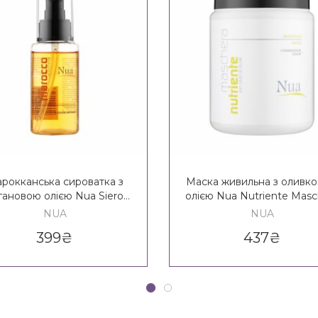
рокканська сироватка з
Маска живильна з оливк
гановою олією Nua Siero
олією Nua Nutriente Masc
Del Marocco
NUA
NUA
399
₴
437
₴