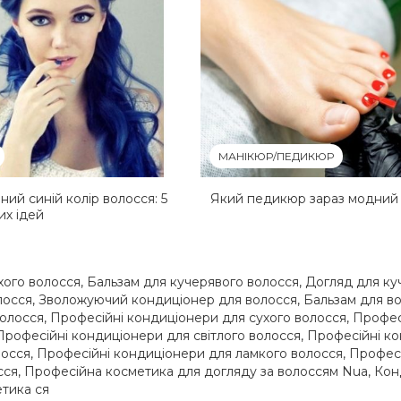
МАНІКЮР/ПЕДИКЮР
ний синій колір волосся: 5
Який педикюр зараз модний
их ідей
хого волосся
,
Бальзам для кучерявого волосся
,
Догляд для ку
лосся
,
Зволожуючий кондиціонер для волосся
,
Бальзам для в
волосся
,
Професійні кондиціонери для сухого волосся
,
Професі
Професійні кондиціонери для світлого волосся
,
Професійні к
лосся
,
Професійні кондиціонери для ламкого волосся
,
Професі
сся
,
Професійна косметика для догляду за волоссям Nua
,
Кон
етика ся