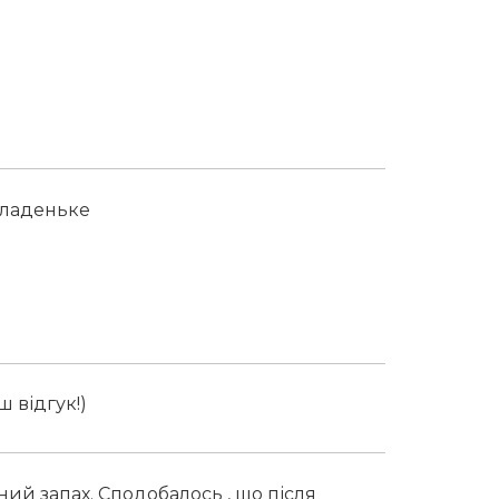
гладеньке
ш відгук!)
ий запах. Сподобалось , що після