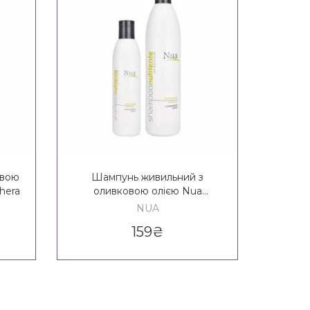
овою
Шампунь живильний з
Сух
hera
оливковою олією Nua
ч
Nutriente Shampoo
екстра
NUA
159
₴