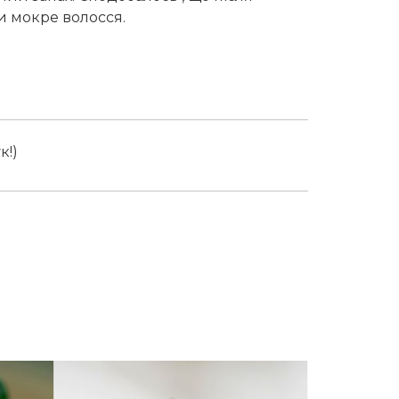
и мокре волосся.
к!)