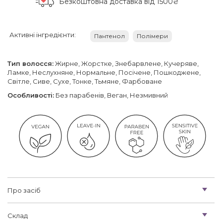
Безкоштовна доставка
від 1500₴
Активні інгредієнти:
Пантенол
Полімери
Тип волосся:
Жирне, Жорстке, Знебарвлене, Кучеряве,
Ламке, Неслухняне, Нормальне, Посічене, Пошкоджене,
Світле, Сиве, Сухе, Тонке, Тьмяне, Фарбоване
Особливості:
Без парабенів, Веган, Незмивний
Про засіб
Склад