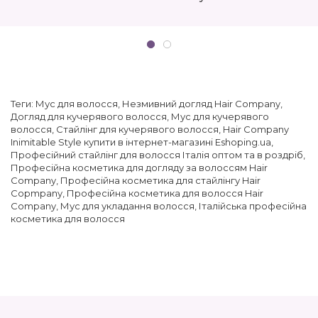
Теги:
Мус для волосся
,
Незмивний догляд Hair Company
,
Догляд для кучерявого волосся
,
Мус для кучерявого
волосся
,
Стайлінг для кучерявого волосся
,
Hair Company
Inimitable Style купити в інтернет-магазині Eshoping.ua
,
Професійний стайлінг для волосся Італія оптом та в роздріб
,
Професійна косметика для догляду за волоссям Hair
Company
,
Професійна косметика для стайлінгу Hair
Copmpany
,
Професійна косметика для волосся Hair
Company
,
Мус для укладання волосся
,
Італійська професійна
косметика для волосся