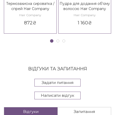
Термозахисна сироватка /
Пудра для додання об'єму
спрей Hair Company
волоссю Hair Company
Inimitable Style Heat
Inimitable Style Creative
Hair Company
Hair Company
Protecting Serum / Creative
Inspiration Density 3
872
₴
1 160
₴
Inspiration Must Have
Volume Up Powder
Thermo Protector Spray
ВІДГУКИ ТА ЗАПИТАННЯ
Задати питання
Написати відгук
Відгуки
Запитання