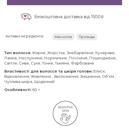
Безкоштовна доставка
від 1500₴
Активні інгредієнти:
Магнолія
Троянда
Тип волосся:
Жирне, Жорстке, Знебарвлене, Кучеряве,
Ламке, Неслухняне, Нормальне, Посічене, Пошкоджене,
Світле, Сиве, Сухе, Тонке, Тьмяне, Фарбоване
Властивості для волосся та шкіри голови:
Блиск,
Відновлення, Живлення , Зволоження, Зміцнення, Об'єм ,
Чутлива шкіра, Щоденний
Особливості:
60 +