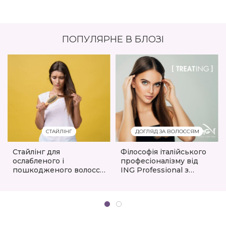
ПОПУЛЯРНЕ В БЛОЗІ
СТАЙЛІНГ
ДОГЛЯД ЗА ВОЛОССЯМ
Стайлінг для
Філософія італійського
ослабленого і
професіоналізму від
пошкодженого волосся:
ING Professional з
що можна, а що ні
лінійкою Treating