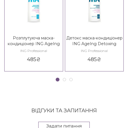
Розплутуюча маска-
Детокс маска-кондиціонер
кондиціонер ING AgeIng
ING AgeIng Detoxing
Detangling Conditioner 14+
Conditioner 35+
ING Professional
ING Professional
485
₴
485
₴
ВІДГУКИ ТА ЗАПИТАННЯ
Задати питання