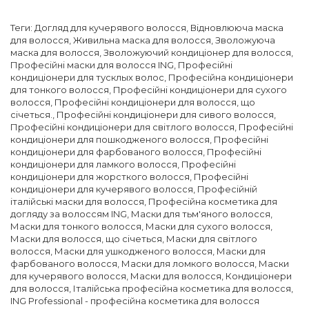
Теги:
Догляд для кучерявого волосся
,
Відновлююча маска
для волосся
,
Живильна маска для волосся
,
Зволожуюча
маска для волосся
,
Зволожуючий кондиціонер для волосся
,
Професійні маски для волосся ING
,
Професійні
кондиціонери для тусклых волос
,
Професійна кондиціонери
для тонкого волосся
,
Професійні кондиціонери для сухого
волосся
,
Професійні кондиціонери для волосся, що
січеться.
,
Професійні кондиціонери для сивого волосся
,
Професійні кондиціонери для світлого волосся
,
Професійні
кондиціонери для пошкодженого волосся
,
Професійні
кондиціонери для фарбованого волосся
,
Професійні
кондиціонери для ламкого волосся
,
Професійні
кондиціонери для жорсткого волосся
,
Професійні
кондиціонери для кучерявого волосся
,
Професійній
італійські маски для волосся
,
Професійна косметика для
догляду за волоссям ING
,
Маски для тьм'яного волосся
,
Маски для тонкого волосся
,
Маски для сухого волосся
,
Маски для волосся, що січеться
,
Маски для світлого
волосся
,
Маски для ушкодженого волосся
,
Маски для
фарбованого волосся
,
Маски для ломкого волосся
,
Маски
для кучерявого волосся
,
Маски для волосся
,
Кондиціонери
для волосся
,
Італійська професійна косметика для волосся
,
ING Professional - професійна косметика для волосся