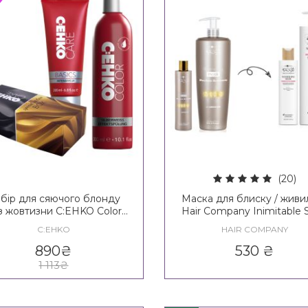
(20)
бір для сяючого блонду
Маска для блиску / живи
з жовтизни C:EHKO Color
Hair Company Inimitable S
Blonde Set
Illuminating Mask / Creat
C:EHKO
HAIR COMPANY
Inspiration Nutricare
Nourishing Mask
890
₴
530
₴
1 113
₴