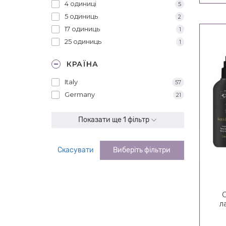
4 одиниці
5
5 одиниць
2
17 одиниць
1
25 одиниць
1
КРАЇНА
Italy
57
Germany
21
Показати ще 1 фільтр
Скасувати
Виберіть фільтри
л
C