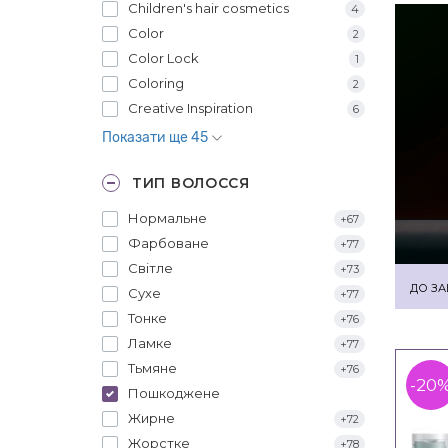
Children's hair cosmetics
4
Color
2
Color Lock
1
Coloring
2
Creative Inspiration
6
Показати ще 45
ТИП ВОЛОССЯ
Нормальне
+67
Фарбоване
+77
Світле
+73
ДО ЗА
Сухе
+77
Тонке
+76
Ламке
+77
Тьмяне
+76
-20
Пошкоджене
Жирне
+72
Жорстке
+78