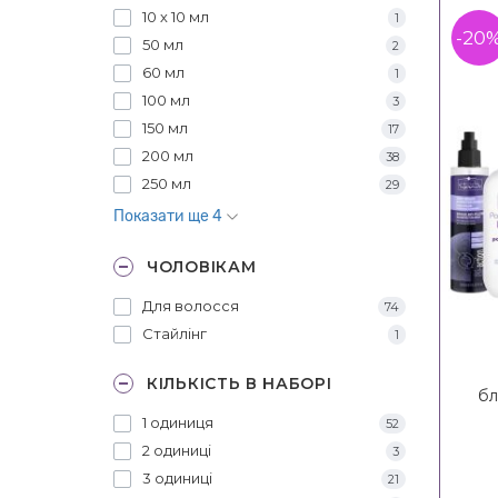
10 х 10 мл
1
-20
50 мл
2
60 мл
1
100 мл
3
150 мл
17
200 мл
38
250 мл
29
Показати ще 4
ЧОЛОВІКАМ
Для волосся
74
Стайлінг
1
КІЛЬКІСТЬ В НАБОРІ
бл
в
1 одиниця
52
2 одиниці
3
3 одиниці
21