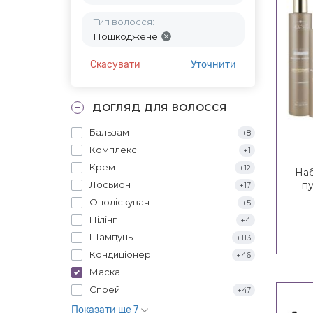
Тип волосся:
Пошкоджене
Скасувати
Уточнити
ДОГЛЯД ДЛЯ ВОЛОССЯ
Бальзам
+8
Комплекс
+1
Крем
+12
Наб
Лосьйон
пу
+17
Ini
Ополіскувач
+5
Пілінг
+4
Шампунь
+113
Кондиціонер
+46
Маска
Спрей
+47
Показати ще 7