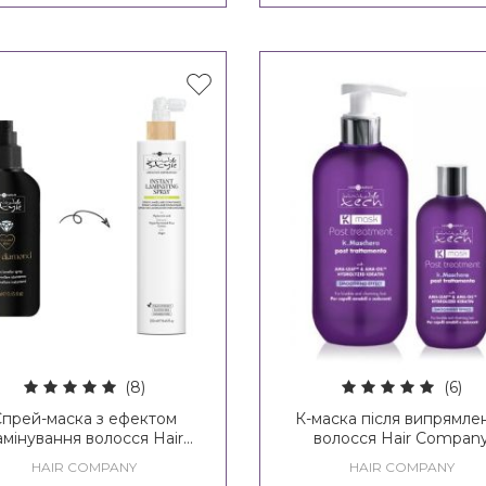
(8)
(6)
Спрей-маска з ефектом
К-маска після випрямле
амінування волосся Hair
волоcся Hair Compan
ompany Inimitable Style
Inimitable Tech K-Liss P
HAIR COMPANY
HAIR COMPANY
Liquid Diamond Instant
Treatment K-Mask