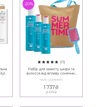
-20%
(11)
льна
Набір для захисту шкіри та
tyle
волосся від впливу сонячних
ive
променів Hair Company Enjoy
HAIR COMPANY
Your Summer Beauty Box
1 737
₴
2 171
₴