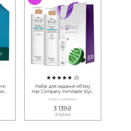
(3)
оти
Набір для надання об'єму
ня
Hair Company Inimitable Style
uble
Creative Inspiration Density
HAIR COMPANY
t
Hair Kit XXL
3 139
₴
3 924
₴