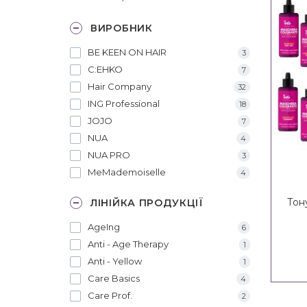
ВИРОБНИК
BE KEEN ON HAIR
3
C:EHKO
7
Hair Company
32
ING Professional
18
JOJO
7
NUA
4
NUA PRO
3
MeMademoiselle
4
Тон
ЛІНІЙКА ПРОДУКЦІЇ
AgeIng
6
Anti - Age Therapy
1
Anti - Yellow
1
Care Basics
4
Care Prof.
2