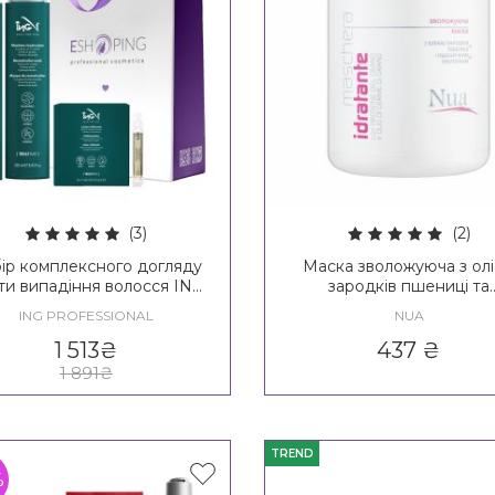
(3)
(2)
ір комплексного догляду
Маска зволожуюча з ол
ти випадіння волосся ING
зародків пшениці та
Treating Vitalizing Kit
пшеничним протеїном 
ING PROFESSIONAL
NUA
Idratante Maschera
1 513
₴
437
₴
1 891
₴
TREND
%