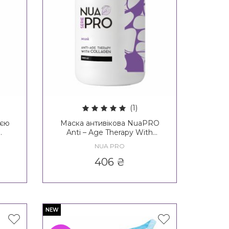
(1)
ією
Маска антивікова NuaPRO
Anti – Age Therapy With
Nua
Collagen Mask New Formula
NUA PRO
406
₴
NEW