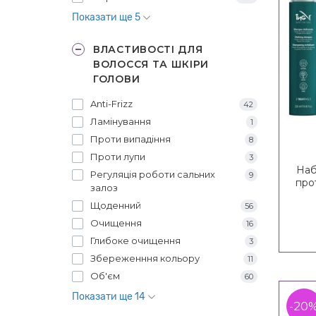
Показати ще 5
ВЛАСТИВОСТІ ДЛЯ
ВОЛОССЯ ТА ШКІРИ
ГОЛОВИ
Anti-Frizz
42
Ламінування
1
Проти випадіння
8
Проти лупи
3
Наб
Регуляція роботи сальних
9
про
залоз
Щоденний
56
Очищення
16
Глибоке очищення
3
Збереженння кольору
11
Об'єм
60
Показати ще 14
-20