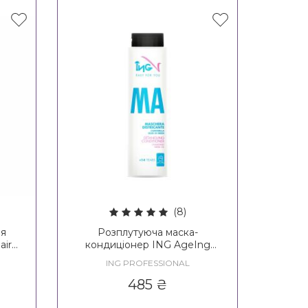
(8)
ля
Розплутуюча маска-
air
кондиціонер ING AgeIng
mmer
Detangling Conditioner 14+
ING PROFESSIONAL
k
485
₴