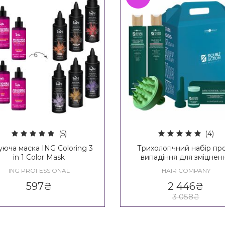
(5)
(4)
уюча маска ING Coloring 3
Трихологічний набір пр
in 1 Color Mask
випадіння для зміцнен
волосся Hair Company Do
ING PROFESSIONAL
HAIR COMPANY
Action Loss Control Ki
597
₴
2 446
₴
3 058
₴