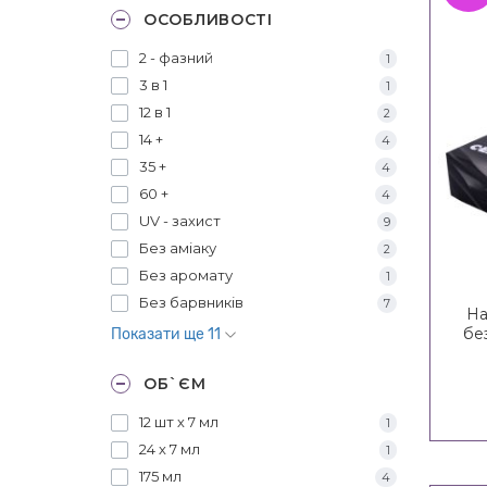
ОСОБЛИВОСТІ
2 - фазний
1
3 в 1
1
12 в 1
2
14 +
4
35 +
4
60 +
4
UV - захист
9
Без аміаку
2
Без аромату
1
Без барвників
7
На
бе
Показати ще 11
ОБ`ЄМ
12 шт х 7 мл
1
24 х 7 мл
1
175 мл
4