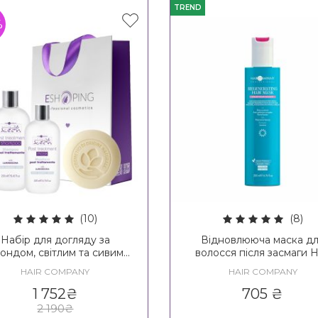
TREND
%
(10)
(8)
Набір для догляду за
Відновлююча маска д
ондом, світлим та сивим
волосся після засмаги H
олоссям Hair Company
Company Enjoy Your Su
HAIR COMPANY
HAIR COMPANY
Inimitable Blonde Post
Regenerating Hair Mas
Treatment Kit
1 752
₴
705
₴
2 190
₴