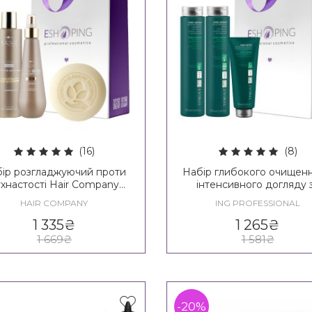
(16)
(8)
ір розгладжуючий проти
Набір глибокого очищенн
хнастості Hair Company
інтенсивного догляду 
mitable Style Frizz Stopper
волоссям ING Professio
HAIR COMPANY
ING PROFESSIONAL
Kit
Pure Detox Set
1 335
₴
1 265
₴
1 669
₴
1 581
₴
-20%