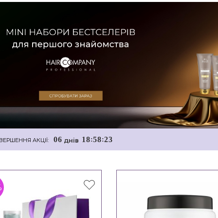
0
6
1
8
5
8
2
2
:
:
днiв
ВЕРШЕННЯ АКЦІЇ:
%