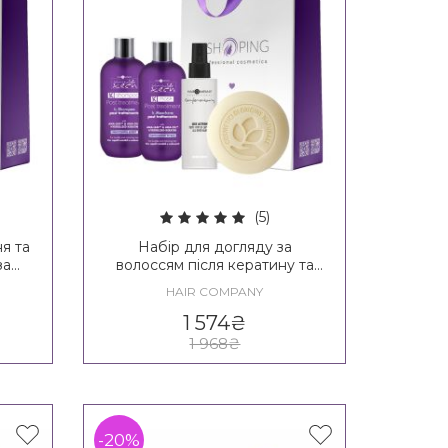
(5)
я та
Набір для догляду за
за
волоссям після кератину та
nal
ботоксу Hair Company
HAIR COMPANY
Inimitable Tech K-liss Kit
1 574
₴
1 968
₴
-20%