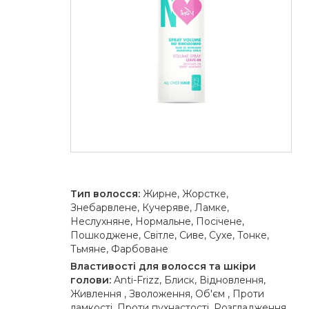
Тип волосся:
Жирне, Жорстке,
Знебарвлене, Кучеряве, Ламке,
Неслухняне, Нормальне, Посічене,
Пошкоджене, Світле, Сиве, Сухе, Тонке,
Тьмяне, Фарбоване
Властивості для волосся та шкіри
голови:
Anti-Frizz, Блиск, Відновлення,
Живлення , Зволоження, Об'єм , Проти
ламкості, Проти пухнастості, Розгладження ,