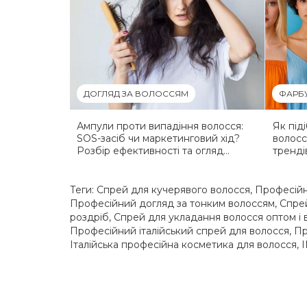
ДОГЛЯД ЗА ВОЛОССЯМ
ФАРБ
Ампули проти випадіння волосся:
Як під
SOS-засіб чи маркетинговий хід?
волосс
Розбір ефективності та огляд
тренді
кращих рішень
Теги:
Спрей для кучерявого волосся
,
Професійн
Професійний догляд за тонким волоссям
,
Спрей
роздріб
,
Спрей для укладання волосся оптом і 
Професійний італійський спрей для волосся
,
Пр
Італійська професійна косметика для волосся
,
I