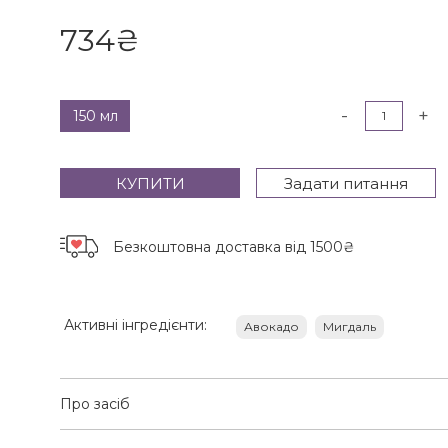
734
₴
-
+
150 мл
КУПИТИ
Задати питання
Безкоштовна доставка
від 1500₴
Активні інгредієнти:
Авокадо
Мигдаль
Про засіб