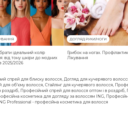
УВАННЯ
ДОГЛЯД РУКИ/НОГИ
ібрати ідеальний колір
Грибок на ногах. Профілактик
я: від тону шкіри до модних
Лікування
в 2025/2026
ий спрей для блиску волосся
,
Догляд для кучерявого волосс
 для об'єму волосся
,
Стайлінг для кучерявого волосся
,
Профес
в роздріб
,
Професійний спрей для волосся оптом і в роздріб
,
офесійна косметика для догляду за волоссям ING
,
Професійна
NG Professional - професійна косметика для волосся