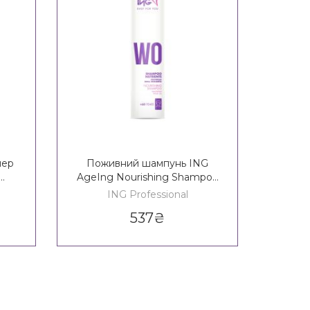
нер
Поживний шампунь ING
Ві
AgeIng Nourishing Shampoo
конд
60+
Resto
ING Professional
537
₴