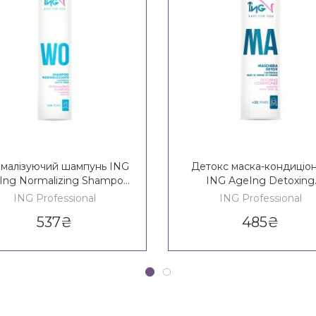
малізуючий шампунь ING
Детокс маска-кондиціо
Ing Normalizing Shampoo
ING AgeIng Detoxing
14+
Conditioner 35+
ING Professional
ING Professional
537
₴
485
₴