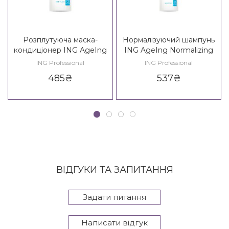
Розплутуюча маска-
Нормалізуючий шампунь
кондиціонер ING AgeIng
ING AgeIng Normalizing
Detangling Conditioner 14+
Shampoo 14+
ING Professional
ING Professional
485
₴
537
₴
ВІДГУКИ ТА ЗАПИТАННЯ
Задати питання
Написати відгук