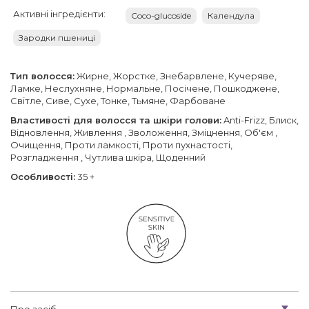
Активні інгредієнти:
Coco-glucoside
Календула
Зародки пшениці
Тип волосся:
Жирне, Жорстке, Знебарвлене, Кучеряве,
Ламке, Неслухняне, Нормальне, Посічене, Пошкоджене,
Світле, Сиве, Сухе, Тонке, Тьмяне, Фарбоване
Властивості для волосся та шкіри голови:
Anti-Frizz, Блиск,
Відновлення, Живлення , Зволоження, Зміцнення, Об'єм ,
Очищення, Проти ламкості, Проти пухнастості,
Розгладження , Чутлива шкіра, Щоденний
Особливості:
35 +
Про засіб