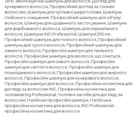
Теги:
Зволожуючий шампунь для волосся
,
Догляд для
кучерявого волосся
,
Професійний догляд за тонким
волоссям
,
Шампунь для чутливої ​​шкіри голови
,
Шампунь
глибокого очищення
,
Професійний шампунь для об'єму
волосся
,
Шампунь для щоденного застосування
,
Шампунь
для фарбованого волосся
,
Шампунь для нормального
волосся
,
Шампуни ING Professional
,
Шампуні 250 мл
,
Професійний шампунь для тонкого волосся
,
Професійний
шампунь для сухого волосся
,
Професійний шампунь для
ламкого волосся
,
Професійні шампуні для тьмяного
волосся
,
Професійні шампуні для волосся, що січеться
,
Професійні шампуні для сивого волосся
,
Професійні
шампуні для світлого волосся
,
Професійні шампуні для
пошкодженого волосся
,
Професійні шампуні для жирного
волосся
,
Професійні шампуні для кучерявого волосся
,
Професійні шампуні для волосся
,
Професійна косметика для
догляду за волоссям ING
,
Професійна косметика для
чоловіків Ing Professional
,
Чоловічі засоби для догляду за
волоссям
,
Італійські професійні шампуні
,
Італійська
професійна косметика для волосся
,
ING Professional -
професійна косметика для волосся