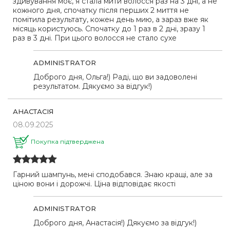
здивування моє, я стала мити волосся раз на 3 дні, а не
кожного дня, спочатку після перших 2 миття не
помітила результату, кожен день мию, а зараз вже як
місяць користуюсь. Спочатку до 1 раз в 2 дні, зразу 1
раз в 3 дні. При цього волосся не стало сухе
ADMINISTRATOR
Доброго дня, Ольга!) Раді, що ви задоволені
результатом. Дякуємо за відгук!)
АНАСТАСІЯ
08.09.2025
Покупка підтверджена
Гарний шампунь, мені сподобався. Знаю кращі, але за
ціною вони і дорожчі. Ціна відповідає якості
ADMINISTRATOR
Доброго дня, Анастасія!) Дякуємо за відгук!)