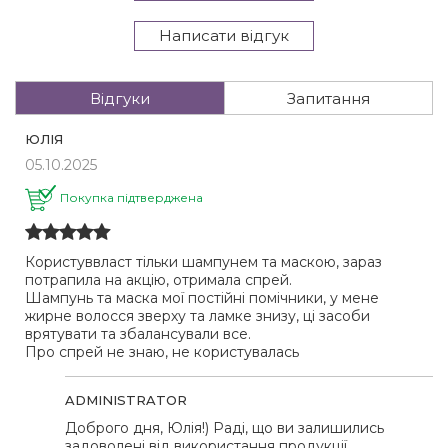
Написати відгук
Відгуки
Запитання
ЮЛІЯ
05.10.2025
Покупка підтверджена
Користуввласт тільки шампунем та маскою, зараз
потрапила на акцію, отримала спрей.
Шампунь та маска мої постійні помічники, у мене
жирне волосся зверху та ламке знизу, ці засоби
врятувати та збалансували все.
Про спрей не знаю, не користувалась
ADMINISTRATOR
Доброго дня, Юлія!) Раді, що ви залишились
задоволені від використання продукції,