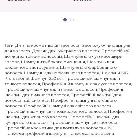
Теги:
Дитяча косметика для волосся
,
Зволожуючий шампунь
для волосся
,
Догляд для кучерявого волосся
,
Професійний
догляд за тонким волоссям
,
Шампунь для чутливої ​​шкіри
голови
,
Шампунь глибокого очищення
,
Шампунь для
щоденного застосування
,
Шампунь для фарбованого
волосся
,
Шампунь для нормального волосся
,
Шампуни ING
Professional
,
Шампуні 250 мл
,
Професійний шампунь для
тонкого волосся
,
Професійний шампунь для сухого волосся
,
Професійний шампунь для ламкого волосся
,
Професійні
шампуні для тьмяного волосся
,
Професійні шампуні для
волосся, що січеться
,
Професійні шампуні для сивого
волосся
,
Професійні шампуні для світлого волосся
,
Професійні шампуні для пошкодженого волосся
,
Професійні
шампуні для жирного волосся
,
Професійні шампуні для
кучерявого волосся
,
Професійні шампуні для волосся
,
Професійна косметика для догляду за волоссям ING
,
Італійські професійні шампуні
,
Італійська професійна