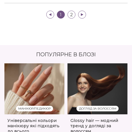
|<
1
2
>|
ПОПУЛЯРНЕ В БЛОЗІ
МАНІКЮР/ПЕДИКЮР
ДОГЛЯД ЗА ВОЛОССЯМ
Універсальні кольори
Glossy hair — модний
манікюру які підходять
тренд у догляді за
до всього
волоссям