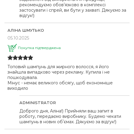
рекомендуємо обовʼязково в комплексі
застосувати і спрей, ви бути у захваті. Дякуємо за
відгук!)
АЛІНА ШМУТЬКО
05.10.2025
Покупка підтверджена
Топовий шампунь для жирного волосся, я його
знайшла випадково через рекламу. Купила і не
пошкодувала.
Мінус - немає великого обсягу, щоб економніше
виходило
ADMINISTRATOR
Доброго дня, Аліна!) Прийняли ваш запит в
роботу, передаємо виробнику. Будемо чекати
шампунь в нових обʼємах. Дякуємо за відгук!)