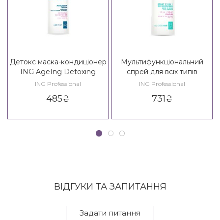
Детокс маска-кондиціонер
Мультифункціональний
ING AgeIng Detoxing
спрей для всіх типів
Conditioner 35+
волосся ING AgeIng
ING Professional
ING Professional
Leave-In 12 in 1 Spray All
485
₴
731
₴
Over Hair
ВІДГУКИ ТА ЗАПИТАННЯ
Задати питання