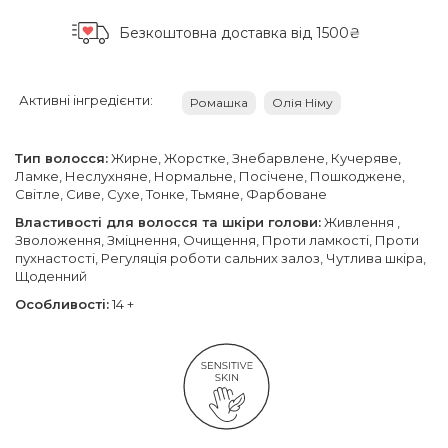
Безкоштовна доставка
від 1500₴
Активні інгредієнти:
Ромашка
Олія Німу
Тип волосся:
Жирне, Жорстке, Знебарвлене, Кучеряве,
Ламке, Неслухняне, Нормальне, Посічене, Пошкоджене,
Світле, Сиве, Сухе, Тонке, Тьмяне, Фарбоване
Властивості для волосся та шкіри голови:
Живлення ,
Зволоження, Зміцнення, Очищення, Проти ламкості, Проти
пухнастості, Регуляція роботи сальних залоз, Чутлива шкіра,
Щоденний
Особливості:
14 +