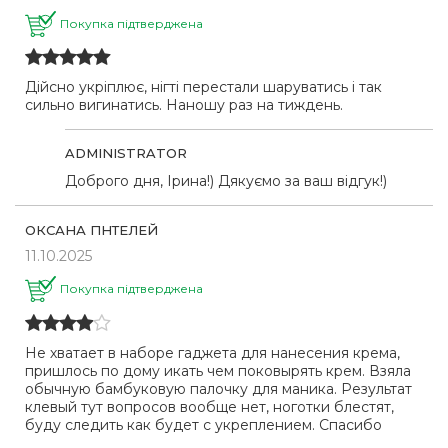
Покупка підтверджена
Дійсно укріплює, нігті перестали шаруватись і так
сильно вигинатись. Наношу раз на тиждень.
ADMINISTRATOR
Доброго дня, Ірина!) Дякуємо за ваш відгук!)
ОКСАНА ПНТЕЛЕЙ
11.10.2025
Покупка підтверджена
Не хватает в наборе гаджета для нанесения крема,
пришлось по дому икать чем поковырять крем. Взяла
обычную бамбуковую палочку для маника. Результат
клевый тут вопросов вообще нет, ноготки блестят,
буду следить как будет с укреплением. Спасибо