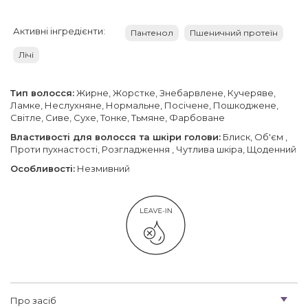
Активні інгредієнти:
Пантенол
Пшеничний протеїн
Лічі
Тип волосся:
Жирне, Жорстке, Знебарвлене, Кучеряве,
Ламке, Неслухняне, Нормальне, Посічене, Пошкоджене,
Світле, Сиве, Сухе, Тонке, Тьмяне, Фарбоване
Властивості для волосся та шкіри голови:
Блиск, Об'єм ,
Проти пухнастості, Розгладження , Чутлива шкіра, Щоденний
Особливості:
Незмивний
Про засіб