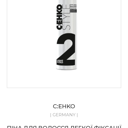
C:EHKO
| GERMANY |