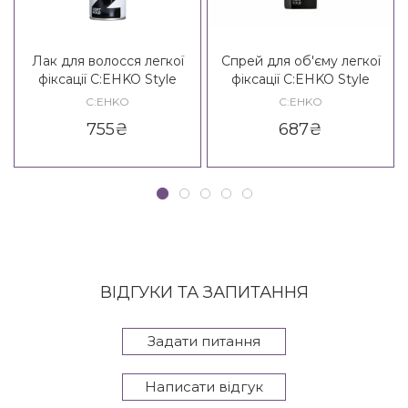
Лак для волосся легкої
Спрей для об'єму легкої
фіксації C:EHKO Style
фіксації C:EHKO Style
Crystal Hair Spray 2*
Crystal Volume Spray 2*
C:EHKO
C:EHKO
755
₴
687
₴
ВІДГУКИ ТА ЗАПИТАННЯ
Задати питання
Написати відгук