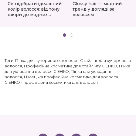
Як підібрати ідеальний
Glossy hair — модний
колір волосся: від тону
тренд у догляді за
шкіри до модних
волоссям
трендів 2025/2026
Теги:
Пінка для кучерявого волосся
,
Стайлінг для кучерявого
волосся
,
Професійна косметика для стайлінгу C:EHKO
,
Пінка
для укладання волосся C:EHKO
,
Пінка для укладання
волосся
,
Німецька професійна косметика для волосся
,
C:EHKO - професійна косметика для волосся