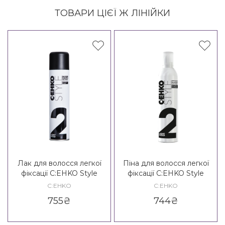
ТОВАРИ ЦІЄЇ Ж ЛІНІЙКИ
Лак для волосся легкої
Піна для волосся легкої
фіксації C:EHKO Style
фіксації C:EHKO Style
Crystal Hair Spray 2*
Crystal Styling Mousse 2*
C:EHKO
C:EHKO
755
₴
744
₴