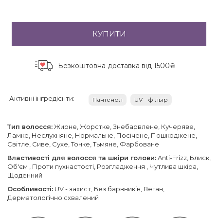
КУПИТИ
Безкоштовна доставка
від 1500₴
Активні інгредієнти:
Пантенол
UV - фільтр
Тип волосся:
Жирне, Жорстке, Знебарвлене, Кучеряве,
Ламке, Неслухняне, Нормальне, Посічене, Пошкоджене,
Світле, Сиве, Сухе, Тонке, Тьмяне, Фарбоване
Властивості для волосся та шкіри голови:
Anti-Frizz, Блиск,
Об'єм , Проти пухнастості, Розгладження , Чутлива шкіра,
Щоденний
Особливості:
UV - захист, Без барвників, Веган,
Дерматологічно схвалений