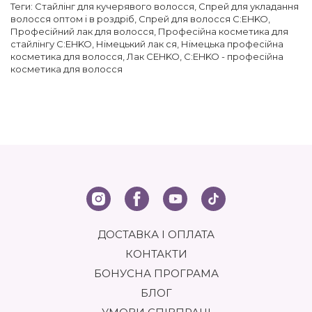
Теги:
Стайлінг для кучерявого волосся
,
Спрей для укладання
волосся оптом і в роздріб
,
Спрей для волосся C:EHKO
,
Професійний лак для волосся
,
Професійна косметика для
стайлінгу C:EHKO
,
Німецький лак ся
,
Німецька професійна
косметика для волосся
,
Лак CEHKO
,
C:EHKO - професійна
косметика для волосся
ДОСТАВКА І ОПЛАТА
КОНТАКТИ
БОНУСНА ПРОГРАМА
БЛОГ