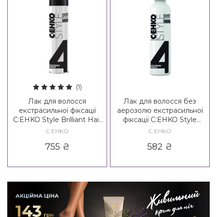
(1)
Лак для волосся
Лак для волосся без
екстрасильної фіксації
аерозолю екстрасильної
C:EHKO Style Brilliant Hair
фіксації C:EHKO Style
Spray 4*
Brilliant Hair Spray Non
C:EHKO
C:EHKO
Aerosol 4*
755
₴
582
₴