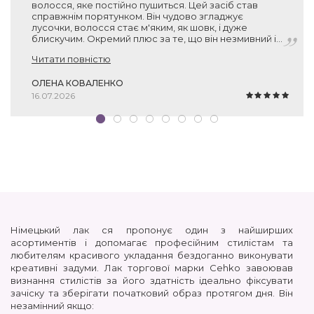
волосся, яке постійно пушиться. Цей засіб став
справжнім порятунком. Він чудово згладжує
лусочки, волосся стає м'яким, як шовк, і дуже
блискучим. Окремий плюс за те, що він незмивний і
зовсім не обтяжує пасма. Взяла по знижці за 500 грн
Читати повністю
— за такий об'єм (150 мл) та німецьку якість це
просто подарунок. Рекомендую!
ОЛЕНА КОВАЛЕНКО
16.07.2026
Німецький лак ся пропонує один з найширших
асортиментів і допомагає професійним стилістам та
любителям красивого укладання бездоганно виконувати
креативні задуми. Лак торгової марки Cehko завоював
визнання стилістів за його здатність ідеально фіксувати
зачіску та зберігати початковий образ протягом дня. Він
незамінний якщо: