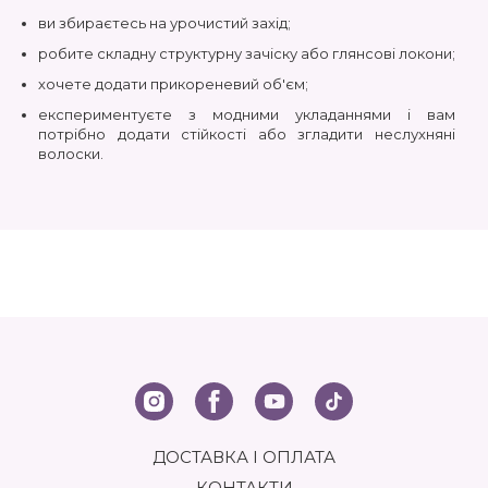
ви збираєтесь на урочистий захід;
робите складну структурну зачіску або глянсові локони;
хочете додати прикореневий об'єм;
експериментуєте з модними укладаннями і вам
потрібно додати стійкості або згладити неслухняні
волоски.
ПЕРЕВАГИ НІМЕЦЬКИХ ПРОДУКТІВ
СТАЙЛІНГУ
Завдяки кращій сировині та строгому контролю
виробничого процесу, препарати виходять за рамки
високих стандартів якості та безпеки.
Лак нового покоління дає гнучку, природну фіксацію,
яка зберігає стиль, і при цьому не робить волосся
жорстким і липким.
Залежно від перукарських прагнень ви можете
вибрати різний рівень фіксації: Light, Strong, Extreme,
Firm Hold і навіть формулу Shine для додаткового
блиску.
ДОСТАВКА І ОПЛАТА
Для збереження здорової структури волосся
КОНТАКТИ