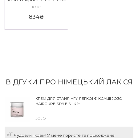
Spray 4*
JOJO
834
₴
ВІДГУКИ ПРО НІМЕЦЬКИЙ ЛАК СЯ
КРЕМ ДЛЯ СТАЙЛІНГУ ЛЕГКОЇ ФІКСАЦІЇ JOJO
HAIRPURE STYLE SILK 1*
JOJO
Чудовий і крем! У мене пористе та пошкоджене