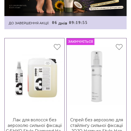
0
6
0
9
:
1
9
:
5
4
днiв
ДО ЗАВЕРШЕННЯ АКЦІЇ:
ЗАКІНЧУЄТЬСЯ
Лак для волосся без
Спрей без аерозолю для
аерозолю сильної фіксації
стайлінгу сильної фіксації