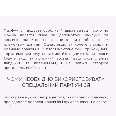
Парфум ся додасть особливий шарм зачісці, якого не
можна досягти лише за допомогою шампуню та
кондиціонера. Хтось вважає це зовсім необов'язковим
елементом догляду. Однак якщо ви хочете справляти
розкішне враження, Mist for Hair стане тим штрихом, який
торкатиметься почуттів та емоцій оточуючих. Коли локони
будуть виділяти приємний аромат, ваші рухи стануть
лагідними та впевненими, і це завжди створює
приголомшливий ефект.
ЧОМУ НЕОБХІДНО ВИКОРИСТОВУВАТИ
СПЕЦІАЛЬНИЙ ПАРФУМ СЯ
Вся справа в унікальній рецептурі, яка спирається на науку
про здорове волосся. Традиційні духи засновані на спирті,
який агресивно впливає на шевелюру: зневоднює, робить
її ламкою та тьмяною. У той час як професійний парфум ся
виробляється на водній основі з додаванням корисних