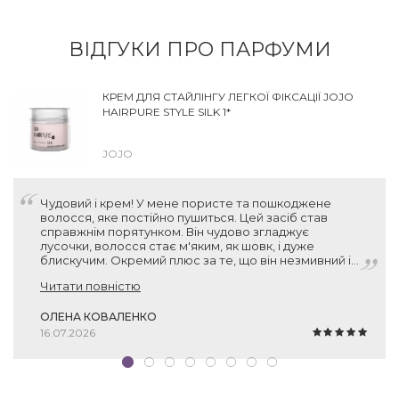
ВІДГУКИ ПРО ПАРФУМИ
КРЕМ ДЛЯ СТАЙЛІНГУ ЛЕГКОЇ ФІКСАЦІЇ JOJO
HAIRPURE STYLE SILK 1*
JOJO
Чудовий і крем! У мене пористе та пошкоджене
волосся, яке постійно пушиться. Цей засіб став
справжнім порятунком. Він чудово згладжує
лусочки, волосся стає м'яким, як шовк, і дуже
блискучим. Окремий плюс за те, що він незмивний і
зовсім не обтяжує пасма. Взяла по знижці за 500 грн
Читати повністю
— за такий об'єм (150 мл) та німецьку якість це
просто подарунок. Рекомендую!
ОЛЕНА КОВАЛЕНКО
16.07.2026