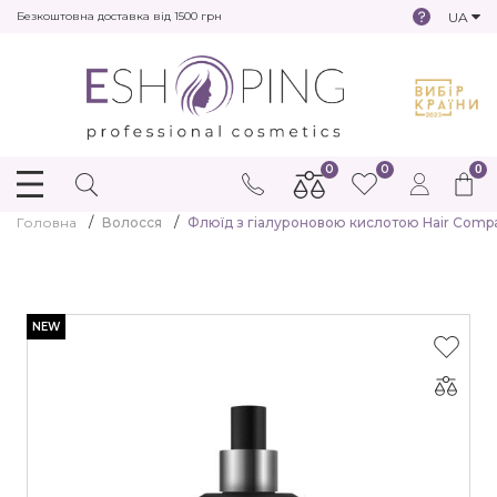
UA
Безкоштовна доставка від 1500 грн
0
0
0
Головна
Волосся
Флюїд з гіалуроновою кислотою Hair Company In
NEW