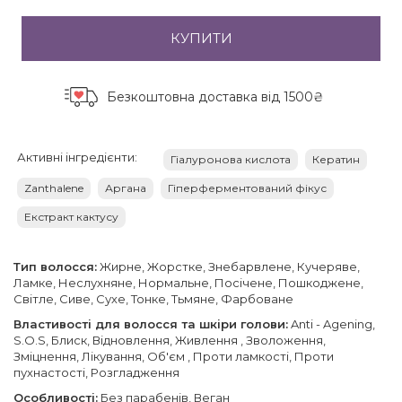
КУПИТИ
Безкоштовна доставка
від 1500₴
Активні інгредієнти:
Гіалуронова кислота
Кератин
Zanthalene
Аргана
Гіперферментований фікус
Екстракт кактусу
Тип волосся:
Жирне, Жорстке, Знебарвлене, Кучеряве,
Ламке, Неслухняне, Нормальне, Посічене, Пошкоджене,
Світле, Сиве, Сухе, Тонке, Тьмяне, Фарбоване
Властивості для волосся та шкіри голови:
Anti - Agening,
S.O.S, Блиск, Відновлення, Живлення , Зволоження,
Зміцнення, Лікування, Об'єм , Проти ламкості, Проти
пухнастості, Розгладження
Особливості:
Без парабенів, Веган