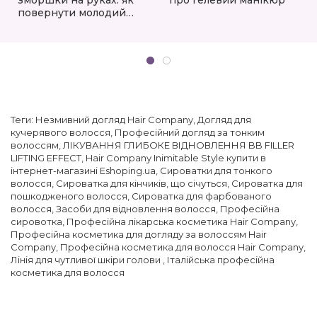
повернути молодий
вигляд
Теги:
Незмивний догляд Hair Company
,
Догляд для
кучерявого волосся
,
Професійний догляд за тонким
волоссям
,
ЛІКУВАННЯ ГЛИБОКЕ ВІДНОВЛЕННЯ BB FILLER
LIFTING EFFECT
,
Hair Company Inimitable Style купити в
інтернет-магазині Eshoping.ua
,
Сироватки для тонкого
волосся
,
Сироватка для кінчиків, що січуться
,
Сироватка для
пошкодженого волосся
,
Сироватка для фарбованого
волосся
,
Засоби для відновлення волосся
,
Професійна
сировотка
,
Професійна лікарська косметика Hair Company
,
Професійна косметика для догляду за волоссям Hair
Company
,
Професійна косметика для волосся Hair Company
,
Лінія для чутливої шкіри голови
,
Італійська професійна
косметика для волосся