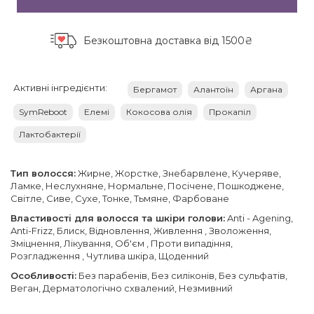
Безкоштовна доставка
від 1500₴
Активні інгредієнти:
Бергамот
Алантоїн
Аргана
SymReboot
Елемі
Кокосова олія
Прокапіл
Лактобактерії
Тип волосся:
Жирне, Жорстке, Знебарвлене, Кучеряве,
Ламке, Неслухняне, Нормальне, Посічене, Пошкоджене,
Світле, Сиве, Сухе, Тонке, Тьмяне, Фарбоване
Властивості для волосся та шкіри голови:
Anti - Agening,
Anti-Frizz, Блиск, Відновлення, Живлення , Зволоження,
Зміцнення, Лікування, Об'єм , Проти випадіння,
Розгладження , Чутлива шкіра, Щоденний
Особливості:
Без парабенів, Без силіконів, Без сульфатів,
Веган, Дерматологічно схвалений, Незмивний