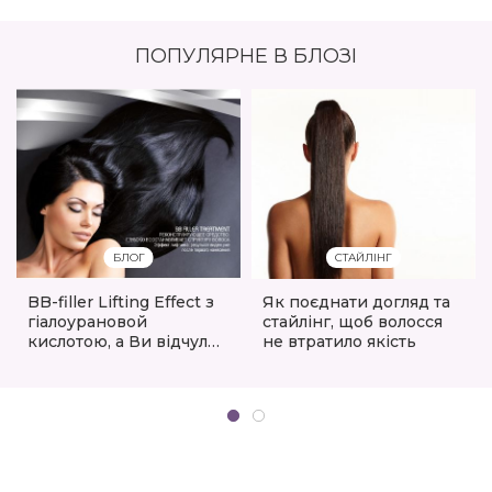
ПОПУЛЯРНЕ В БЛОЗІ
БЛОГ
СТАЙЛІНГ
BB-filler Lifting Effect з
Як поєднати догляд та
гіалоурановой
стайлінг, щоб волосся
кислотою, а Ви відчули
не втратило якість
ефект?