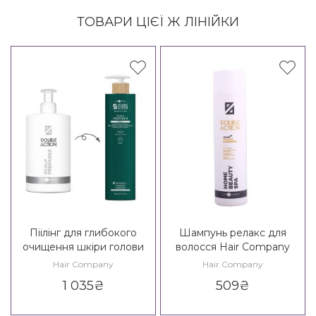
ТОВАРИ ЦІЄЇ Ж ЛІНІЙКИ
Піілінг для глибокого
Шампунь релакс для
очищення шкіри голови
волосся Hair Company
Hair Company Double
Double Action Home
Hair Company
Hair Company
Action Ritual Scalp Preparer
Beauty SPA Relaxing
1 035
₴
509
₴
Shampoo