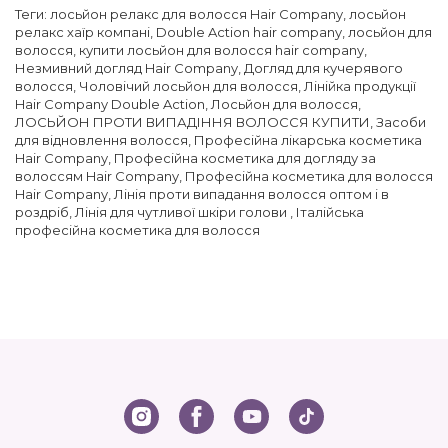
Теги:
лосьйон релакс для волосся Hair Company
,
лосьйон
релакс хаїр компані
,
Double Action hair company
,
лосьйон для
волосся
,
купити лосьйон для волосся hair company
,
Незмивний догляд Hair Company
,
Догляд для кучерявого
волосся
,
Чоловічий лосьйон для волосся
,
Лінійка продукції
Hair Company Double Action
,
Лосьйон для волосся
,
ЛОСЬЙОН ПРОТИ ВИПАДІННЯ ВОЛОССЯ КУПИТИ
,
Засоби
для відновлення волосся
,
Професійна лікарська косметика
Hair Company
,
Професійна косметика для догляду за
волоссям Hair Company
,
Професійна косметика для волосся
Hair Company
,
Лінія проти випадання волосся оптом і в
роздріб
,
Лінія для чутливої шкіри голови
,
Італійська
професійна косметика для волосся