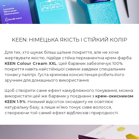
KEEN: НІМЕЦЬКА ЯКІСТЬ І СТІЙКИЙ КОЛІР
Для тих, хто шукає більш щільне покриття, але не хоче
жертвувати якістю, підійде стійка перманентна крем-фарба
KEEN Colour Cream XXL
. Цей барвник забезпечує 100%
покриття навіть найстійкішої сивини завдяки спеціальним
тонам у палітрі. Густа кремова консистенція робить його
зручним для домашнього використання.
Щоб створити саме ефект камуфляжного тонування, можна
використати цей же барвник у поєднанні з
крем-окисником
KEEN 1.9%
. Низький відсоток оксиданту не освітлює
натуральну базу, а лише м’яко тонує сиве волосся,
створюючи той самий ефект відблисків і природності.