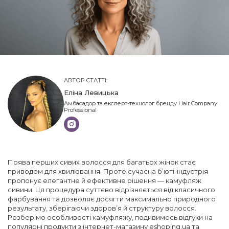
АВТОР СТАТТІ:
Еліна Левицька
Амбасадор та експерт-технолог бренду Hair Company
Professional
Поява перших сивих волосся для багатьох жінок стає
приводом для хвилювання. Проте сучасна б’юті-індустрія
пропонує елегантне й ефективне рішення — камуфляж
сивини. Ця процедура суттєво відрізняється від класичного
фарбування та дозволяє досягти максимально природного
результату, зберігаючи здоров’я й структуру волосся.
Розберімо особливості камуфляжу, подивимось відгуки на
популярні продукти з інтернет-магазину eshoping.ua та