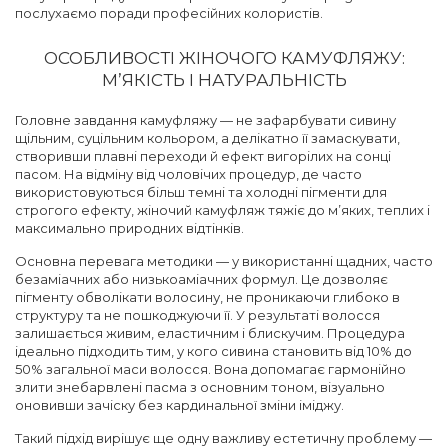
послухаємо поради професійних колористів.
ОСОБЛИВОСТІ ЖІНОЧОГО КАМУФЛЯЖУ:
М’ЯКІСТЬ І НАТУРАЛЬНІСТЬ
Головне завдання камуфляжу — не зафарбувати сивину
щільним, суцільним кольором, а делікатно її замаскувати,
створивши плавні переходи й ефект вигорілих на сонці
пасом. На відміну від чоловічих процедур, де часто
використовуються більш темні та холодні пігменти для
строгого ефекту, жіночий камуфляж тяжіє до м’яких, теплих і
максимально природних відтінків.
Основна перевага методики — у використанні щадних, часто
безаміачних або низькоаміачних формул. Це дозволяє
пігменту обволікати волосину, не проникаючи глибоко в
структуру та не пошкоджуючи її. У результаті волосся
залишається живим, еластичним і блискучим. Процедура
ідеально підходить тим, у кого сивина становить від 10% до
50% загальної маси волосся. Вона допомагає гармонійно
злити знебарвлені пасма з основним тоном, візуально
оновивши зачіску без кардинальної зміни іміджу.
Такий підхід вирішує ще одну важливу естетичну проблему —