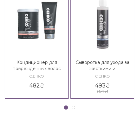
Кондиционер для
Сыворотка для ухода за
поврежденных волос
жесткими и
C:EHKO Care Prof. SOS
непослушными волосами
C:EHKO
C:EHKO
Conditioner
C:EHKO Care Prof. Glattung
482
₴
493
₴
Serum
821
₴