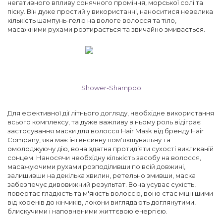
негативного впливу сонячного проміння, морської солі та
піску. Він дуже простий у використанні, наноситися невелика
кількість шампунь-гелю на вологе волосся та тіло,
масажними рухами розтирається та звичайно змивається.
Shower-Shampoo
Для ефективної дії літнього догляду, необхідне використання
всього комплексу, та дуже важливу в ньому роль відіграє
застосування маски для волосся Hair Mask від бренду Hair
Company, яка має інтенсивну пом'якшувальну та
омолоджуючу дію, вона здатна протидіяти сухості викликаній
сонцем. Наносячи необхідну кількість засобу на волосся,
масажуючими рухами розподіливши по всій довжині,
залишивши на декілька хвилин, ретельно змивши, маска
забезпечує дивовижний результат. Вона усуває сухість,
повертає гладкість та м'якість волоссю, воно стає міцнішими
від коренів до кінчиків, локони виглядають доглянутими,
блискучими і наповненими життєвою енергією.