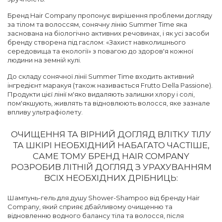
Бренд Hair Company пропонує вирішення проблеми догляду
за тілом та волоссям, сонячну лінію Summer Time яка
заснована на біологічно активних речовинах, і як усі засоби
бренду створена під гаслом: «Захист навколишнього
середовища та екології» з повагою до здоров'я кожної
людини на земній кулі.
До складу сонячної лінії Summer Time входить активний
інгредієнт маракуя (також називається Frutto Della Passione).
Продукти цієї лінії м'яко видаляють залишки хлору і солі,
пом'якшують, живлять та відновлюють волосся, яке зазнале
впливу ультрафіолету.
ОЧИЩЕННЯ ТА ВІРНИЙ ДОГЛЯД ВЛІТКУ ТІЛУ
ТА ШКІРІ НЕОБХІДНИЙ НАБАГАТО ЧАСТІШЕ,
САМЕ ТОМУ БРЕНД HAIR COMPANY
РОЗРОБИВ ЛІТНІЙ ДОГЛЯД З УРАХУВАННЯМ
ВСІХ НЕОБХІДНИХ ДРІБНИЦЬ:
Шампунь-гель для душу Shower-Shampoo від бренду Hair
Company, який сприяє дбайливому очищенню та
відновленню водного балансу тіла та волосся, після