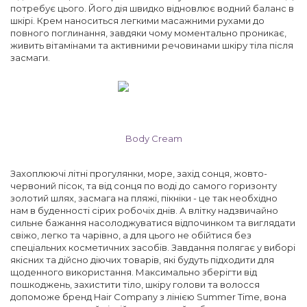
потребує цього. Його дія швидко відновлює водний баланс в
шкірі. Крем наноситься легкими масажними рухами до
повного поглинання, завдяки чому моментально проникає,
живить вітамінами та активними речовинами шкіру тіла після
засмаги.
Body Cream
Захоплюючі літні прогулянки, море, захід сонця, жовто-
червоний пісок, та від сонця по воді до самого горизонту
золотий шлях, засмага на пляжі, пікніки - це так необхідно
нам в буденності сірих робочіх днів. А влітку надзвичайно
сильне бажання насолоджуватися відпочинком та виглядати
свіжо, легко та чарівно, а для цього не обійтися без
спеціальних косметичних засобів. Завдання полягає у виборі
якісних та дійсно діючих товарів, які будуть підходити для
щоденного використання. Максимально зберігти від
пошкоджень, захистити тіло, шкіру голови та волосся
допоможе бренд Hair Company з лінією Summer Time, вона