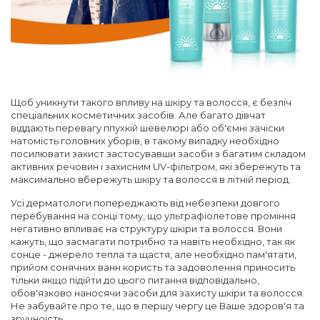
Щоб уникнути такого впливу на шкіру та волосся, є безліч
спеціальних косметичних засобів. Але багато дівчат
віддають перевагу ппухкій шевелюрі або об'ємні зачіски
натомість головних уборів, в такому випадку необхідно
посилювати захист застосувавши засоби з багатим складом
активних речовин і захисним UV-фільтром, які збережуть та
максимально вбережуть шкіру та волосся в літній період.
Усі дерматологи попереджають від небезпеки довгого
перебування на сонці тому, що ультрафіолетове проміння
негативно впливає на структуру шкіри та волосся. Вони
кажуть, що засмагати потрибно та навіть необхідно, так як
сонце - джерело тепла та щастя, але необхідно пам'ятати,
прийом сонячних ванн користь та задоволення приносить
тільки якщо підійти до цього питання відповідально,
обов'язково наносячи засоби для захисту шкіри та волосся.
Не забувайте про те, що в першу чергу це Ваше здоров'я та
зручноість.