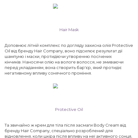
Hair Mask
Доповнює літній комплекс по догляду захисна олія Protective
Oil від бренду Hair Company, воно підсилює результат дії
шампуню і маски, протидіючи утворенню посічених
кінчиків. Наносячи олію на вологе волосся, не змиваючи
перед укладанням, вона створить бар'єр, який протидіє
негативному впливу сонячного проміння.
Protective Oil
Та звичайно ж крем для тіла після засмаги Body Cream від
бренду Hair Company, спеціально розроблений для
відновлення, коли шкіра після впливу на неї активного сонця,