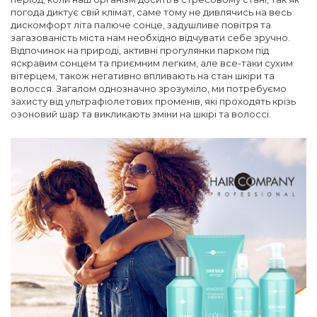
погода диктує свій клімат, саме тому не дивлячись на весь
дискомфорт літа палюче сонце, задушливе повітря та
загазованість міста нам необхідно відчувати себе зручно.
Відпочинок на природі, активні прогулянки парком під
яскравим сонцем та приємним легким, але все-таки сухим
вітерцем, також негативно впливають на стан шкіри та
волосся. Загалом однозначно зрозуміло, ми потребуємо
захисту від ультрафіолетових променів, які проходять крізь
озоновий шар та викликають зміни на шкірі та волоссі.