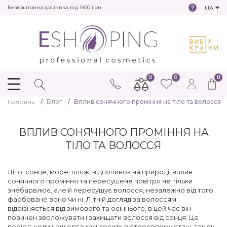
UA
Безкоштовна доставка від 1500 грн
0
0
0
Головна
Блог
Вплив сонячного проміння на тіло та волосся
ВПЛИВ СОНЯЧНОГО ПРОМІННЯ НА
ТІЛО ТА ВОЛОССЯ
Літо, сонце, море, пляж, відпочинок на природі, вплив
сонячного проміння та пересушене повітря не тільки
знебарвлює, але й пересушує волосся, незалежно від того
фарбоване воно чи ні. Літній догляд за волоссям
відрізняється від зимового та осіннього, в цей час він
повинен зволожувати і захищати волосся від сонця. Це
період, коли наш організм досить в стресовому стані, так як