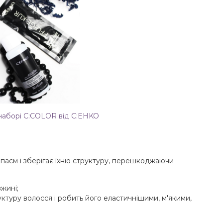
наборі C:COLOR від C:EHKO
 пасм і зберігає їхню структуру, перешкоджаючи
жині;
ктуру волосся і робить його еластичнішими, м'якими,