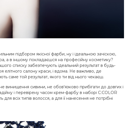
льним підбором якісної фарби, ну і ідеальною зачіскою,
ра, а в іншому покладаєшся на професійну косметику?
ашого списку забезпечують ідеальний результат в будь-
ря елітного салону краси, і вдома. Не важливо, де
ть саме той результат, якого ти від нього чекаєш.
не винищення сивини, не обов'язково прибігати до довгих і
адійну і перевірену часом крем-фарбу в наборі C:COLOR
ь для всіх типів волосся, а для її нанесення не потрібні