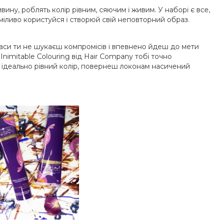
вину, роблять колір рівним, сяючим і живим. У наборі є все,
міливо користуйся і створюй свій неповторний образ.
раси ти не шукаєш компромісів і впевнено йдеш до мети
Inimitable Colouring від Hair Company тобі точно
ш ідеально рівний колір, повернеш локонам насичений