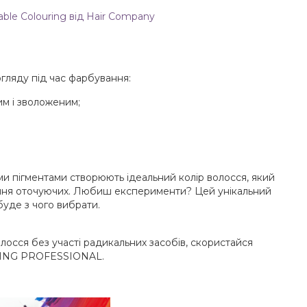
ble Colouring від Hair Company
гляду під час фарбування:
им і зволоженим;
ими пігментами створюють ідеальний колір волосся, який
ення оточуючих. Любиш експерименти? Цей унікальний
 буде з чого вибрати.
лосся без участі радикальних засобів, скористайся
ід ING PROFESSIONAL.