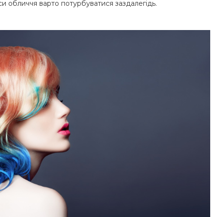
риси обличчя варто потурбуватися заздалегідь.