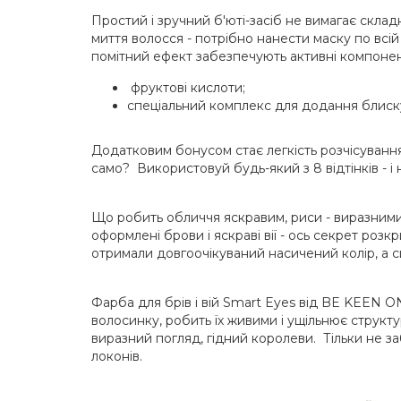
Простий і зручний б'юті-засіб не вимагає склад
миття волосся - потрібно нанести маску по всі
помітний ефект забезпечують активні компонен
фруктові кислоти;
спеціальний комплекс для додання блиск
Додатковим бонусом стає легкість розчісування,
само? Використовуй будь-який з 8 відтінків - і
Що робить обличчя яскравим, риси - виразними
оформлені брови і яскраві вії - ось секрет розкр
отримали довгоочікуваний насичений колір, а сив
Фарба для брів і вій Smart Eyes від BE KEEN
волосинку, робить їх живими і ущільнює структ
виразний погляд, гідний королеви. Тільки не за
локонів.