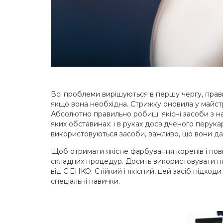
Всі проблеми вирішуються в першу чергу, прави
якщо вона необхідна. Стрижку оновила у майст
Абсолютно правильно робиш: якісні засоби з н
яких обставинах: і в руках досвідченого перука
використовуються засоби, важливо, що вони даю
Щоб отримати якісне фарбування коренів і пов
складних процедур. Досить використовувати н
від C:EHKO. Стійкий і якісний, цей засіб підходит
спеціальні навички.