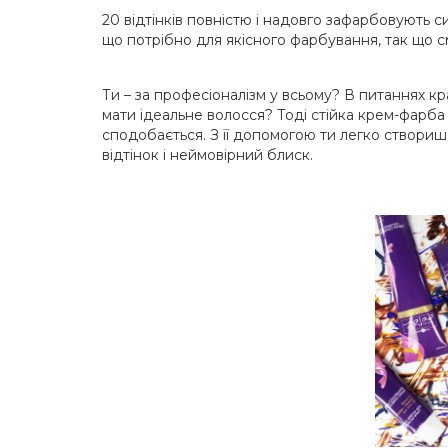
20 відтінків повністю і надовго зафарбовують си
що потрібно для якісного фарбування, так що с
Ти – за професіоналізм у всьому? В питаннях к
мати ідеальне волосся? Тоді стійка крем-фарба 
сподобається. З її допомогою ти легко створи
відтінок і неймовірний блиск.