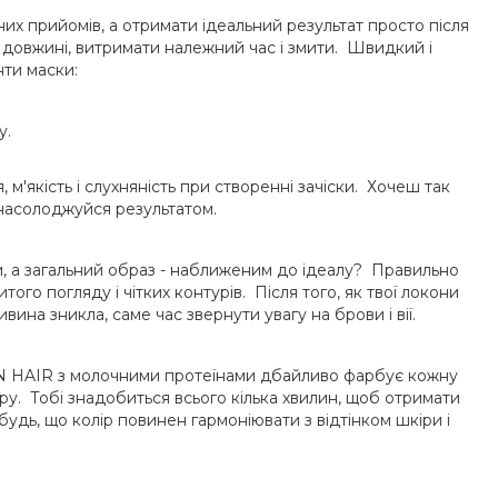
них прийомів, а отримати ідеальний результат просто після
й довжині, витримати належний час і змити. Швидкий і
ти маски:
у.
 м'якість і слухняність при створенні зачіски. Хочеш так
 насолоджуйся результатом.
, а загальний образ - наближеним до ідеалу? Правильно
итого погляду і чітких контурів. Після того, як твої локони
ина зникла, саме час звернути увагу на брови і вії.
 ON HAIR з молочними протеїнами дбайливо фарбує кожну
уру. Тобі знадобиться всього кілька хвилин, щоб отримати
будь, що колір повинен гармоніювати з відтінком шкіри і