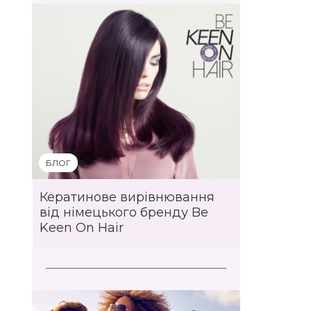
БЛОГ
Кератинове вирівнювання
від німецького бренду Be
Keen On Hair