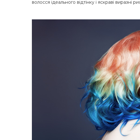
волосся ідеального відтінку і яскраві виразні 