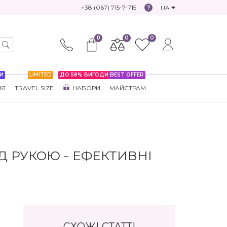
+38 (067) 715-7-715
UA
0
0
0
И
LIMITED
ДО 58% ВИГОДИ
BEST OFFER
НЯ
TRAVEL SIZE
НАБОРИ
МАЙСТРАМ
Д РУКОЮ - ЕФЕКТИВНІ
СХОЖІ СТАТТІ