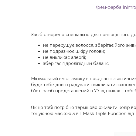
Крем-фарба Inimita
Засіб створено спеціально для повноцінного до
не пересушує волосся, зберігає його жив
не подразнює шкіру голови;
не викликає алергії;
зберігає гідроліпідний баланс.
Мінімальний вміст аміаку в поєднанні з активн
буде тебе довго радувати і викликати захопл
б'юті-засіб представлений в 77 відтінках – тобі
Якщо тобі потрібно терміново оживити колір во
тонуючою маскою 3 в 1 Mask Triple Function в