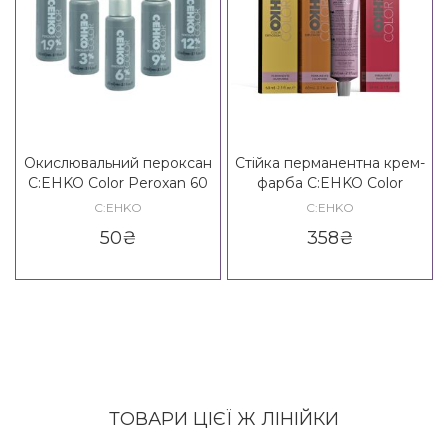
Окислювальний пероксан
Стійка перманентна крем-
C:EHKO Color Peroxan 60
фарба C:EHKO Color
ml
Permanente Haarfarbe
C:EHKO
C:EHKO
Color Explosion
50
₴
358
₴
ТОВАРИ ЦІЄЇ Ж ЛІНІЙКИ