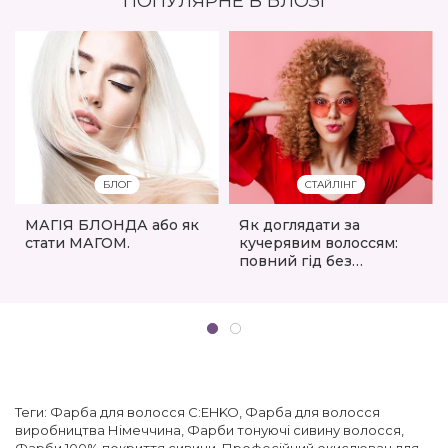
ПОПУЛЯРНЕ В БЛОЗІ
БЛОГ
СТАЙЛІНГ
МАГІЯ БЛОНДА або як
Як доглядати за
стати МАГОМ.
кучерявим волоссям:
повний гід без
пухнастості та сухості
Теги:
Фарба для волосся C:EHKO
,
Фарба для волосся
виробництва Німеччина
,
Фарби тонуючі сивину волосся
,
Фарби 100% покриття сивини
,
Професійний окислювач для