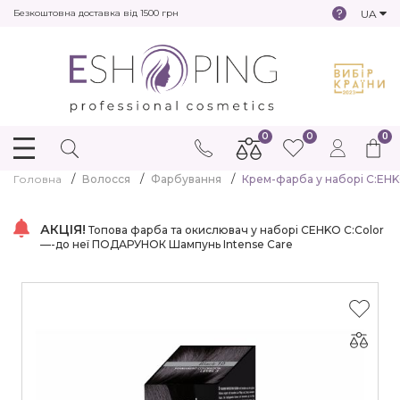
UA
Безкоштовна доставка від 1500 грн
0
0
0
Головна
Волосся
Фарбування
Крем-фарба у наборі C:EHKO 
АКЦІЯ!
Топова фарба та окислювач у наборі CEHKO C:Color
—-до неї ПОДАРУНОК Шампунь Intense Care