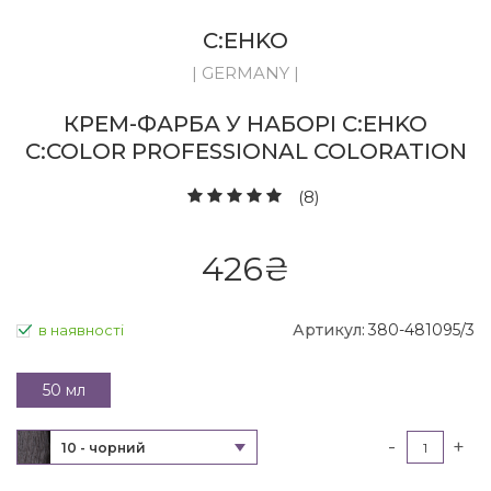
C:EHKO
| GERMANY |
КРЕМ-ФАРБА У НАБОРІ C:EHKO
C:COLOR PROFESSIONAL COLORATION
(8)
426
₴
Артикул:
380-481095/3
в наявності
50 мл
-
+
10 - чорний