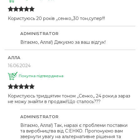
Користуюсь 20 років ,,сенко,,30 тон,супер!!!
ADMINISTRATOR
Вітаємо, Алла!) Дякуємо за ваш відгук!
АЛЛА
16.06.2024
Покупка підтверджена
Користуюсь тридцятим тоном ,,Сенко,, 24 роки,а зараз
не можу знайти в продажі!Що сталось???
ADMINISTRATOR
Вітаємо, Алла!) Так, наразі є проблеми поставки
та виробництва від C:EHKO. Пропонуємо вам
звернути увагу на альтернативне рішення та