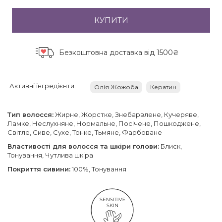
КУПИТИ
Безкоштовна доставка
від 1500₴
Активні інгредієнти:
Олія Жожоба
Кератин
Тип волосся:
Жирне, Жорстке, Знебарвлене, Кучеряве,
Ламке, Неслухняне, Нормальне, Посічене, Пошкоджене,
Світле, Сиве, Сухе, Тонке, Тьмяне, Фарбоване
Властивості для волосся та шкіри голови:
Блиск,
Тонування, Чутлива шкіра
Покриття cивини:
100%, Тонування