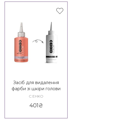
Засіб для видалення
фарби зі шкіри голови
C:EHKO Color Farbentferner
C:EHKO
Color Remover
401
₴