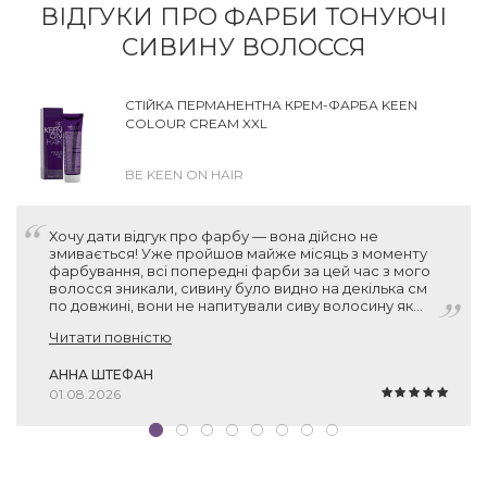
ВІДГУКИ ПРО ФАРБИ ТОНУЮЧІ
СИВИНУ ВОЛОССЯ
СТІЙКА ПЕРМАНЕНТНА КРЕМ-ФАРБА KEEN
COLOUR CREAM XXL
BE KEEN ON HAIR
Хочу дати відгук про фарбу — вона дійсно не
змивається! Уже пройшов майже місяць з моменту
фарбування, всі попередні фарби за цей час з мого
волосся зникали, сивину було видно на декілька см
по довжині, вони не напитували сиву волосину як
слід. А ця фарба тримається! Нові волосинки без
Читати повністю
пігменту місцями відросли, звісно, але вся інша
поверхня залишається пофарбованою. Тому дуже
дякую вам за рекомендацію, фарба прекрасна!
АННА ШТЕФАН
01.08.2026