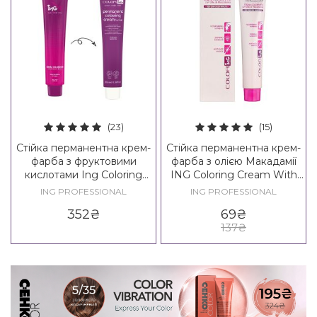
(23)
(15)
Стійка перманентна крем-
Стійка перманентна крем-
фарба з фруктовими
фарба з олією Макадамії
кислотами Ing Coloring
ING Coloring Cream With
Cream With Fruit Acids
Macadamia Oil
ING PROFESSIONAL
ING PROFESSIONAL
352
₴
69
₴
137
₴