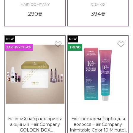
Cover
Highlights
HAIR COMPANY
C:EHKO
290
₴
394
₴
NEW
NEW
ЗАКІНЧУЄТЬСЯ
TREND
Базовий набір колориста
Експрес крем-фарба для
акційний Hair Company
волосся Hair Company
GOLDEN BOX
Inimitable Color 10 Minutes