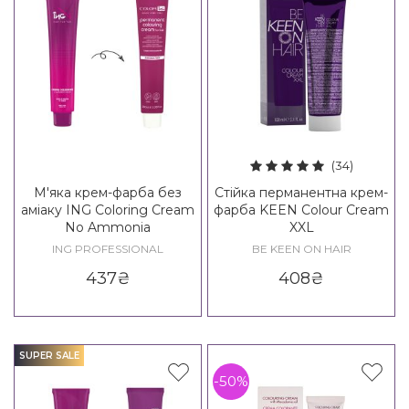
(34)
М'яка крем-фарба без
Стійка перманентна крем-
аміаку ING Coloring Cream
фарба KEEN Colour Cream
No Ammonia
XXL
ING PROFESSIONAL
BE KEEN ON HAIR
437
₴
408
₴
SUPER SALE
-50%