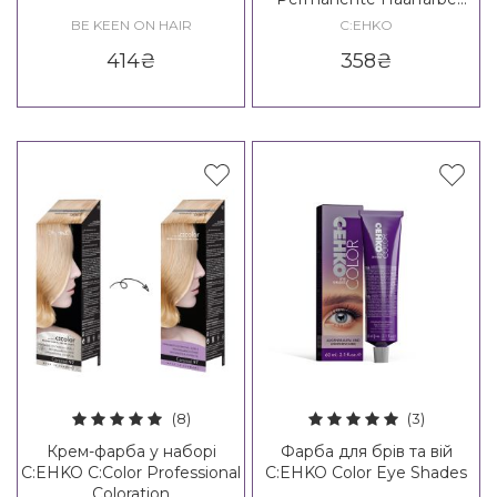
Color Explosion
BE KEEN ON HAIR
C:EHKO
414
₴
358
₴
(8)
(3)
Крем-фарба у наборі
Фарба для брів та вій
C:EHKO C:Color Professional
C:EHKO Color Eye Shades
Coloration