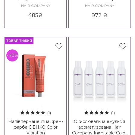
Coloring Cream Ammonia
for Inimitable Color Drops
HAIR COMPANY
HAIR COMPANY
Free
Shades
485
₴
972
₴
ТОВАР ТИЖНЯ
-40%
(1)
(1)
Напівперманентна крем-
Окислювальна емульсія
фарба C:EHKO Color
ароматизована Hair
Vibration
Company Inimitable Color