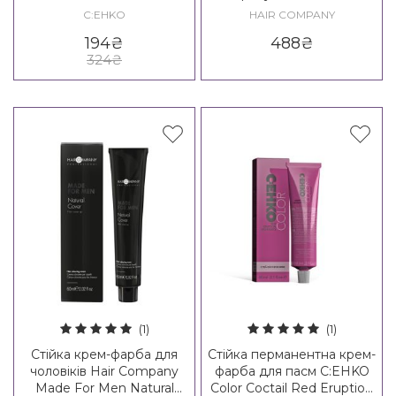
Oxidant Emulsion
C:EHKO
HAIR COMPANY
194
₴
488
₴
324
₴
(1)
(1)
Стійка крем-фарба для
Стійка перманентна крем-
чоловіків Hair Company
фарба для пасм C:EHKO
Made For Men Natural
Color Coctail Red Eruption