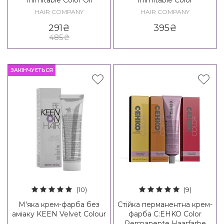
Inimitable Color Oil
Inimitable Color
HAIR COMPANY
HAIR COMPANY
291
₴
395
₴
485
₴
ЗАКІНЧУЄТЬСЯ
(10)
(9)
М'яка крем-фарба без
Стійка перманентна крем-
аміаку KEEN Velvet Colour
фарба C:EHKO Color
Permanente Haarfarbe