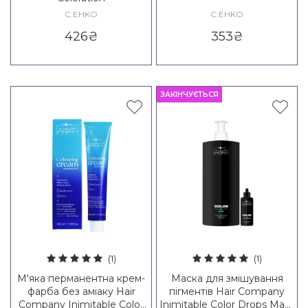
C:EHKO
C:EHKO
426
₴
353
₴
ЗАКІНЧУЄТЬСЯ
(1)
(1)
М'яка перманентна крем-
Маска для змішування
фарба без аміаку Hair
пігментів Hair Company
Company Inimitable Color
Inimitable Color Drops Mask