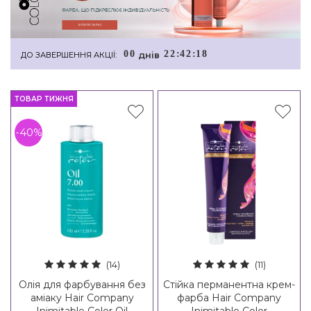
0
0
2
2
:
4
2
:
1
7
днiв
ДО ЗАВЕРШЕННЯ АКЦІЇ:
ТОВАР ТИЖНЯ
-40%
(14)
(11)
Олія для фарбування без
Стійка перманентна крем-
аміаку Hair Company
фарба Hair Company