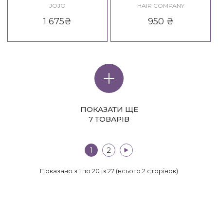
In Color Bleach Powder
Treatment
JOJO
HAIR COMPANY
1 675
₴
950
₴
ПОКАЗАТИ ЩЕ
7 ТОВАРІВ
1
2
>|
Показано з 1 по 20 із 27 (всього 2 сторінок)