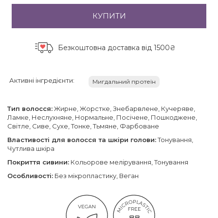
КУПИТИ
Безкоштовна доставка
від 1500₴
Активні інгредієнти:
Мигдальний протеїн
Тип волосся:
Жирне, Жорстке, Знебарвлене, Кучеряве,
Ламке, Неслухняне, Нормальне, Посічене, Пошкоджене,
Світле, Сиве, Сухе, Тонке, Тьмяне, Фарбоване
Властивості для волосся та шкіри голови:
Тонування,
Чутлива шкіра
Покриття cивини:
Кольорове мелірування, Тонування
Особливості:
Без мікропластику, Веган