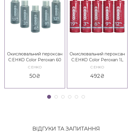
Окислювальний пероксан
Окислювальний пероксан
C:EHKO Color Peroxan 60
C:EHKO Color Peroxan 1L
ml
C:EHKO
C:EHKO
50
₴
492
₴
ВІДГУКИ ТА ЗАПИТАННЯ