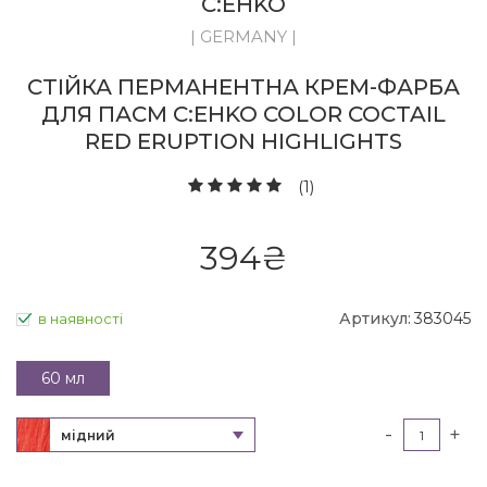
C:EHKO
| GERMANY |
СТІЙКА ПЕРМАНЕНТНА КРЕМ-ФАРБА
ДЛЯ ПАСМ C:EHKO COLOR COCTAIL
RED ERUPTION HIGHLIGHTS
(1)
394
₴
Артикул:
383045
в наявності
60 мл
-
+
мідний