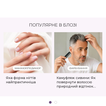
ПОПУЛЯРНЕ В БЛОЗІ
МАНІКЮР/ПЕДИКЮР
ФАРБУВАННЯ
Яка форма нігтів
Камуфляж сивини: Як
найпрактичніша
повернути волоссю
природний відтінок
без фарбування