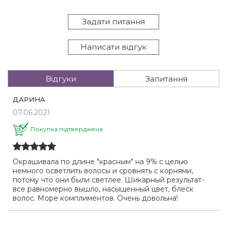
Задати питання
Написати відгук
Відгуки
Запитання
ДАРИНА
07.06.2021
Покупка підтверджена
Окрашивала по длине "красным" на 9% с целью
немного осветлить волосы и сровнять с корнями,
потому что они были светлее. Шикарный результат-
все равномерно вышло, насыщенный цвет, блеск
волос. Море комплиментов. Очень довольна!