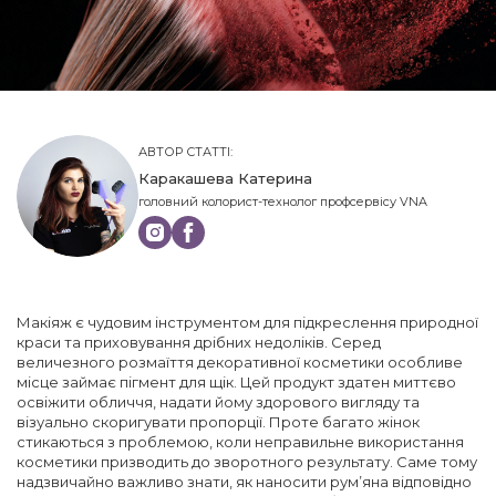
АВТОР СТАТТІ:
Каракашева Катерина
головний колорист-технолог профсервісу VNA
Макіяж є чудовим інструментом для підкреслення природної
краси та приховування дрібних недоліків. Серед
величезного розмаїття декоративної косметики особливе
місце займає пігмент для щік. Цей продукт здатен миттєво
освіжити обличчя, надати йому здорового вигляду та
візуально скоригувати пропорції. Проте багато жінок
стикаються з проблемою, коли неправильне використання
косметики призводить до зворотного результату. Саме тому
надзвичайно важливо знати, як наносити рум’яна відповідно