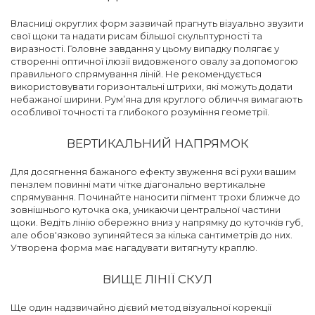
Власниці округлих форм зазвичай прагнуть візуально звузити
свої щоки та надати рисам більшої скульптурності та
виразності. Головне завдання у цьому випадку полягає у
створенні оптичної ілюзії видовженого овалу за допомогою
правильного спрямування ліній. Не рекомендується
використовувати горизонтальні штрихи, які можуть додати
небажаної ширини. Рум’яна для круглого обличчя вимагають
особливої точності та глибокого розуміння геометрії.
ВЕРТИКАЛЬНИЙ НАПРЯМОК
Для досягнення бажаного ефекту звуження всі рухи вашим
пензлем повинні мати чітке діагонально вертикальне
спрямування. Починайте наносити пігмент трохи ближче до
зовнішнього куточка ока, уникаючи центральної частини
щоки. Ведіть лінію обережно вниз у напрямку до куточків губ,
але обов'язково зупиняйтеся за кілька сантиметрів до них.
Утворена форма має нагадувати витягнуту краплю.
ВИЩЕ ЛІНІЇ СКУЛ
Ще один надзвичайно дієвий метод візуальної корекції