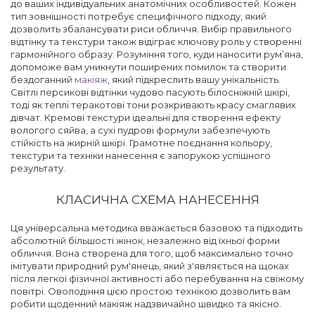
до ваших індивідуальних анатомічних особливостей. Кожен
тип зовнішності потребує специфічного підходу, який
дозволить збалансувати риси обличчя. Вибір правильного
відтінку та текстури також відіграє ключову роль у створенні
гармонійного образу. Розуміння того, куди наносити рум’яна,
допоможе вам уникнути поширених помилок та створити
бездоганний
макіяж
, який підкреслить вашу унікальність.
Світлі персикові відтінки чудово пасують білосніжній шкірі,
тоді як теплі теракотові тони розкривають красу смаглявих
дівчат. Кремові текстури ідеальні для створення ефекту
вологого сяйва, а сухі пудрові формули забезпечують
стійкість на жирній шкірі. Грамотне поєднання кольору,
текстури та техніки нанесення є запорукою успішного
результату.
КЛАСИЧНА СХЕМА НАНЕСЕННЯ
Ця універсальна методика вважається базовою та підходить
абсолютній більшості жінок, незалежно від їхньої форми
обличчя. Вона створена для того, щоб максимально точно
імітувати природний рум'янець, який з'являється на щоках
після легкої фізичної активності або перебування на свіжому
повітрі. Оволодіння цією простою технікою дозволить вам
робити щоденний макіяж надзвичайно швидко та якісно.