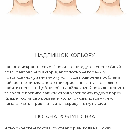
НАДЛИШОК КОЛЬОРУ
Занадто яскраві насичені щоки, що нагадують специфічний
стиль театральних акторів, абсолютно недоречні у
повсякденному звичайному житті. Ця поширена проблема
найчастіше виникає через використання занадто щільно
набитих пензлів. Щоб запобігти цій жахливій помилці, візьміть
за залізне правило завжди струшувати зайву пудру з ворсу.
Краще поступово додавати колір тонкими шарами, ніж
намагатися виправити надто яскраву пляму на щоці.
ПОГАНА РОЗТУШОВКА
Чітко окреслені яскраві смуги або рівні кола на щоках