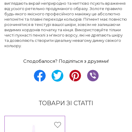
виглядають вкрай неприродно та миттєво псують враження
від усього ретельно продуманого образу. Золоте правило
будь-якого якісного професійного макіяжу це абсолютно
непомітні та плавні переходи кольорів. Пігмент має повністю
розчинятися в текстурі вашої шкіри, зовсім не залишаючи
видимих кордонів початку та кінця. Використовуйте тільки
чисті пухнасті пензлі з м'якого ворсу, які не дряпають шкіру
та дозволяють створити ідеальну невагому димку свіжого
кольору.
Сподобалося? Поділіться з друзями!
ТОВАРИ ЗІ СТАТТІ