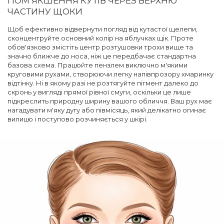
ПОМ’ЯКШЕННЯ КУТІВ ЧЕРЕЗ ВЕРХНЮ
ЧАСТИНУ ЩОКИ
Щоб ефективно відвернути погляд від кутастої щелепи,
сконцентруйте основний колір на яблучках щік. Проте
обов'язково змістіть центр розтушовки трохи вище та
значно ближче до носа, ніж це передбачає стандартна
базова схема. Працюйте пензлем виключно м'якими
круговими рухами, створюючи легку напівпрозору хмаринку
відтінку. Ні в якому разі не розтягуйте пігмент далеко до
скронь у вигляді прямої рівної смуги, оскільки це лише
підкреслить природну ширину вашого обличчя. Ваш рух має
нагадувати м'яку дугу або півмісяць, який делікатно огинає
вилицю і поступово розчиняється у шкірі.