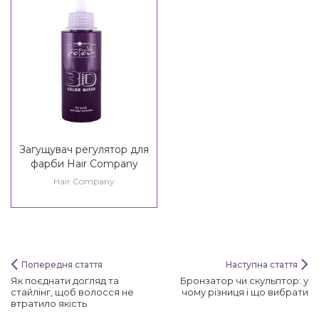
Загущувач регулятор для
фарби Hair Company
Inimitable Color 3D Effect
Hair Company
Color Mixer
Попередня стаття
Наступна стаття
Як поєднати догляд та
Бронзатор чи скульптор: у
стайлінг, щоб волосся не
чому різниця і що вибрати
втратило якість