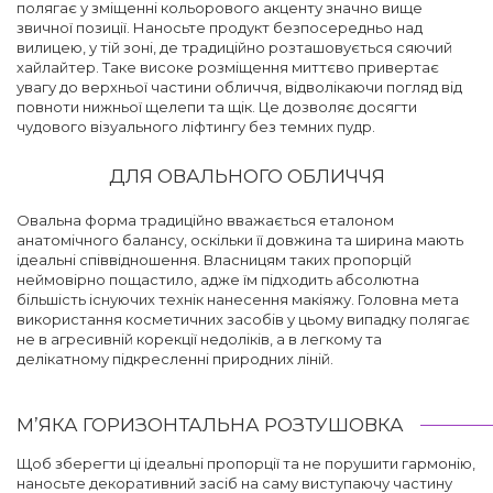
полягає у зміщенні кольорового акценту значно вище
звичної позиції. Наносьте продукт безпосередньо над
вилицею, у тій зоні, де традиційно розташовується сяючий
хайлайтер. Таке високе розміщення миттєво привертає
увагу до верхньої частини обличчя, відволікаючи погляд від
повноти нижньої щелепи та щік. Це дозволяє досягти
чудового візуального ліфтингу без темних пудр.
ДЛЯ ОВАЛЬНОГО ОБЛИЧЧЯ
Овальна форма традиційно вважається еталоном
анатомічного балансу, оскільки її довжина та ширина мають
ідеальні співвідношення. Власницям таких пропорцій
неймовірно пощастило, адже їм підходить абсолютна
більшість існуючих технік нанесення макіяжу. Головна мета
використання косметичних засобів у цьому випадку полягає
не в агресивній корекції недоліків, а в легкому та
делікатному підкресленні природних ліній.
М’ЯКА ГОРИЗОНТАЛЬНА РОЗТУШОВКА
Щоб зберегти ці ідеальні пропорції та не порушити гармонію,
наносьте декоративний засіб на саму виступаючу частину