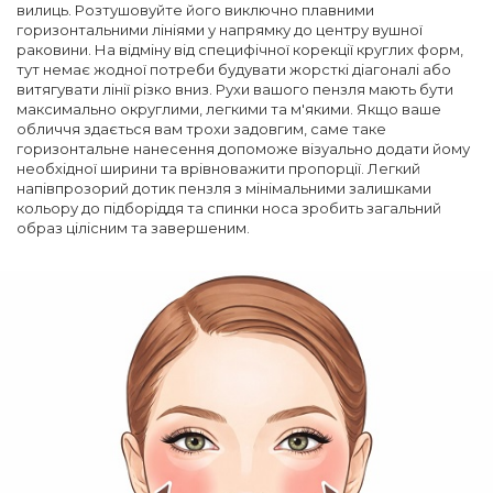
вилиць. Розтушовуйте його виключно плавними
горизонтальними лініями у напрямку до центру вушної
раковини. На відміну від специфічної корекції круглих форм,
тут немає жодної потреби будувати жорсткі діагоналі або
витягувати лінії різко вниз. Рухи вашого пензля мають бути
максимально округлими, легкими та м'якими. Якщо ваше
обличчя здається вам трохи задовгим, саме таке
горизонтальне нанесення допоможе візуально додати йому
необхідної ширини та врівноважити пропорції. Легкий
напівпрозорий дотик пензля з мінімальними залишками
кольору до підборіддя та спинки носа зробить загальний
образ цілісним та завершеним.