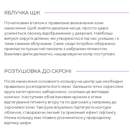
ЯБЛУЧКА ЩІК
Початковим етапом є правильне визначення зони
нанесення. Щоб знайти ідеальне місце, просто щиро
усміхніться своєму відображенню у дзеркалі. Найбільш
випуклі округлі ділянки, які утворюються під час усмішки, і є
тими самими яблучками. Саме сюди потрібно обережно
прикласти пухнастий пензель з набраним пігментом.
Важливо діяти делікатно, нашаровуючи колір поступово.
РОЗТУШОВКА ДО СКРОНІ
Після нанесення основного кольору на центр щік необхідно
правильно розподілити його межі. Залишати чітко окреслені
круги категорично заборонено, оскільки це виглядає
комічно. Наступним обов'язковим кроком є м'яке
відтягування пігменту вгору та по діагоналі у напрямку до
скроневої зони. Такі рухи візуально підтягують контури
обличчя, створюючи легкий та приємний ефект ліфтингу.
Межа кольору має плавно розчинятися у природному
відтінку шкіри.