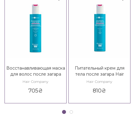
Восстанавливающая маска
Питательный крем для
для волос после загара
тела после загара Hair
Hair Company Enjoy Your
Company Enjoy Your
Hair Company
Hair Company
Summer Regenerating Hair
Summer Nourishing Body
705
₴
810
₴
Mask
Cream