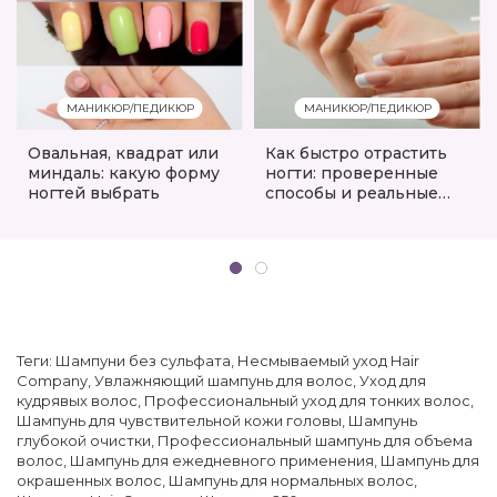
МАНИКЮР/ПЕДИКЮР
МАНИКЮР/ПЕДИКЮР
Овальная, квадрат или
Как быстро отрастить
миндаль: какую форму
ногти: проверенные
ногтей выбрать
способы и реальные
сроки
Теги:
Шампуни без сульфата
,
Несмываемый уход Hair
Company
,
Увлажняющий шампунь для волос
,
Уход для
кудрявых волос
,
Профессиональный уход для тонких волос
,
Шампунь для чувствительной кожи головы
,
Шампунь
глубокой очистки
,
Профессиональный шампунь для объема
волос
,
Шампунь для ежедневного применения
,
Шампунь для
окрашенных волос
,
Шампунь для нормальных волос
,