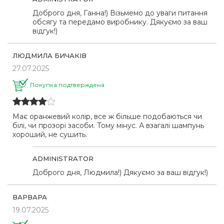
Доброго дня, Ганна!) Візьмемо до уваги питання
обсягу та передамо виробнику. Дякуємо за ваш
відгук!)
ЛЮДМИЛА БИЧАКІВ
27.07.2025
Покупка подтверждена
Має оранжевий колір, все ж більше подобаються чи
білі, чи прозорі засоби. Тому мінус. А взагалі шампунь
хороший, не сушить.
ADMINISTRATOR
Доброго дня, Людмила!) Дякуємо за ваш відгук!)
ВАРВАРА
19.07.2025